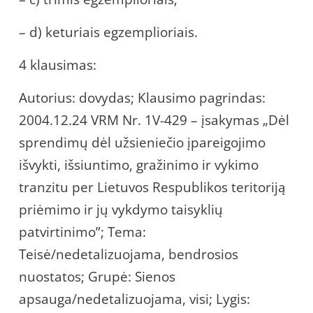
– d) keturiais egzemplioriais.
4 klausimas:
Autorius: dovydas; Klausimo pagrindas:
2004.12.24 VRM Nr. 1V-429 – įsakymas „Dėl
sprendimų dėl užsieniečio įpareigojimo
išvykti, išsiuntimo, gražinimo ir vykimo
tranzitu per Lietuvos Respublikos teritoriją
priėmimo ir jų vykdymo taisyklių
patvirtinimo”; Tema:
Teisė/nedetalizuojama, bendrosios
nuostatos; Grupė: Sienos
apsauga/nedetalizuojama, visi; Lygis: