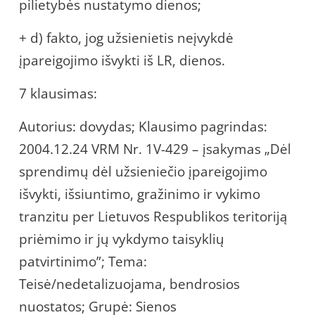
pilietybės nustatymo dienos;
+ d) fakto, jog užsienietis neįvykdė
įpareigojimo išvykti iš LR, dienos.
7 klausimas:
Autorius: dovydas; Klausimo pagrindas:
2004.12.24 VRM Nr. 1V-429 – įsakymas „Dėl
sprendimų dėl užsieniečio įpareigojimo
išvykti, išsiuntimo, gražinimo ir vykimo
tranzitu per Lietuvos Respublikos teritoriją
priėmimo ir jų vykdymo taisyklių
patvirtinimo”; Tema:
Teisė/nedetalizuojama, bendrosios
nuostatos; Grupė: Sienos