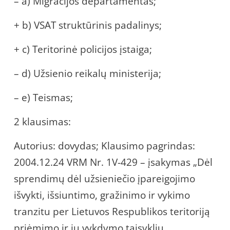
– a) Migracijos departamentas;
+ b) VSAT struktūrinis padalinys;
+ c) Teritorinė policijos įstaiga;
– d) Užsienio reikalų ministerija;
– e) Teismas;
2 klausimas:
Autorius: dovydas; Klausimo pagrindas:
2004.12.24 VRM Nr. 1V-429 – įsakymas „Dėl
sprendimų dėl užsieniečio įpareigojimo
išvykti, išsiuntimo, gražinimo ir vykimo
tranzitu per Lietuvos Respublikos teritoriją
priėmimo ir jų vykdymo taisyklių