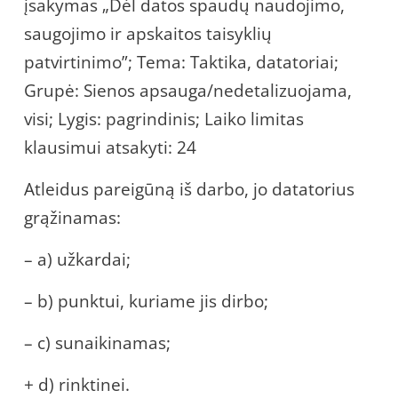
įsakymas „Dėl datos spaudų naudojimo,
saugojimo ir apskaitos taisyklių
patvirtinimo”; Tema: Taktika, datatoriai;
Grupė: Sienos apsauga/nedetalizuojama,
visi; Lygis: pagrindinis; Laiko limitas
klausimui atsakyti: 24
Atleidus pareigūną iš darbo, jo datatorius
grąžinamas:
– a) užkardai;
– b) punktui, kuriame jis dirbo;
– c) sunaikinamas;
+ d) rinktinei.