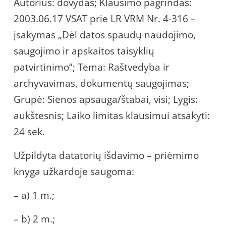
Autorius: dovydas; Klausimo pagrindas:
2003.06.17 VSAT prie LR VRM Nr. 4-316 –
įsakymas „Dėl datos spaudų naudojimo,
saugojimo ir apskaitos taisyklių
patvirtinimo”; Tema: Raštvedyba ir
archyvavimas, dokumentų saugojimas;
Grupė: Sienos apsauga/štabai, visi; Lygis:
aukštesnis; Laiko limitas klausimui atsakyti:
24 sek.
Užpildyta datatorių išdavimo – priėmimo
knyga užkardoje saugoma:
– a) 1 m.;
– b) 2 m.;