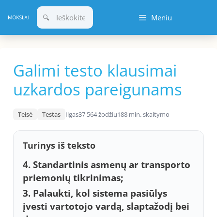
Pereiti
Meniu
prie
turinio
Galimi testo klausimai
uzkardos pareigunams
Teisė
Testas
Ilgas
37 564 žodžių
188 min. skaitymo
Turinys iš teksto
4. Standartinis asmenų ar transporto
priemonių tikrinimas;
3. Palaukti, kol sistema pasiūlys
įvesti vartotojo vardą, slaptažodį bei