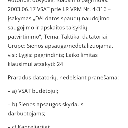
Autorius: dovydas; Klausimo pagrindas:
2003.06.17 VSAT prie LR VRM Nr. 4-316 –
įsakymas „Dėl datos spaudų naudojimo,
saugojimo ir apskaitos taisyklių
patvirtinimo”; Tema: Taktika, datatoriai;
Grupė: Sienos apsauga/nedetalizuojama,
visi; Lygis: pagrindinis; Laiko limitas
klausimui atsakyti: 24
Praradus datatorių, nedelsiant pranešama:
– a) VSAT budėtojui;
– b) Sienos apsaugos skyriaus
darbuotojams;
– c) Kanceliarijai;