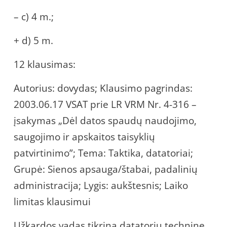
– c) 4 m.;
+ d) 5 m.
12 klausimas:
Autorius: dovydas; Klausimo pagrindas:
2003.06.17 VSAT prie LR VRM Nr. 4-316 –
įsakymas „Dėl datos spaudų naudojimo,
saugojimo ir apskaitos taisyklių
patvirtinimo”; Tema: Taktika, datatoriai;
Grupė: Sienos apsauga/štabai, padalinių
administracija; Lygis: aukštesnis; Laiko
limitas klausimui
Užkardos vadas tikrina datatorių techninę