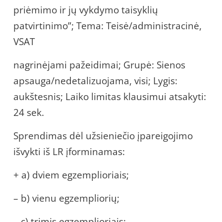
priėmimo ir jų vykdymo taisyklių
patvirtinimo”; Tema: Teisė/administracinė,
VSAT
nagrinėjami pažeidimai; Grupė: Sienos
apsauga/nedetalizuojama, visi; Lygis:
aukštesnis; Laiko limitas klausimui atsakyti:
24 sek.
Sprendimas dėl užsieniečio įpareigojimo
išvykti iš LR įforminamas:
+ a) dviem egzemplioriais;
– b) vienu egzempliorių;
– c) trimis egzemplioriais;