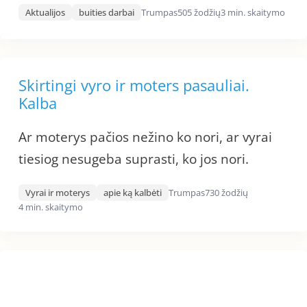
Aktualijos
buities darbai
Trumpas
505 žodžių
3 min. skaitymo
Skirtingi vyro ir moters pasauliai.
Kalba
Ar moterys pačios nežino ko nori, ar vyrai
tiesiog nesugeba suprasti, ko jos nori.
Vyrai ir moterys
apie ką kalbėti
Trumpas
730 žodžių
4 min. skaitymo