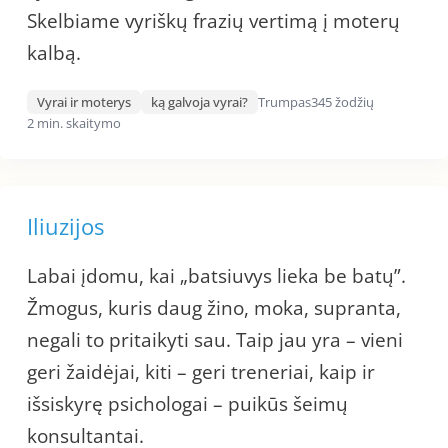
Skelbiame vyriškų frazių vertimą į moterų
kalbą.
Vyrai ir moterys
ką galvoja vyrai?
Trumpas
345 žodžių
2 min. skaitymo
Iliuzijos
Labai įdomu, kai „batsiuvys lieka be batų”.
Žmogus, kuris daug žino, moka, supranta,
negali to pritaikyti sau. Taip jau yra – vieni
geri žaidėjai, kiti – geri treneriai, kaip ir
išsiskyrę psichologai – puikūs šeimų
konsultantai.