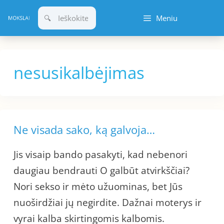
Pereiti
Meniu
prie
turinio
nesusikalbėjimas
Ne visada sako, ką galvoja…
Jis visaip bando pasakyti, kad nebenori
daugiau bendrauti O galbūt atvirkščiai?
Nori sekso ir mėto užuominas, bet Jūs
nuoširdžiai jų negirdite. Dažnai moterys ir
vyrai kalba skirtingomis kalbomis.