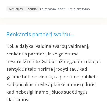
Aktualijos
barniai
Trumpas
440 žodžių
3 min. skaitymo
Renkantis partnerį svarbu…
Kokie dalykai vaidina svarbų vaidmenį,
renkantis partnerį, ir ko galėtume
nesureikšminti? Galbūt užmegzdami naujus
santykius taip norime įrodyti sau, kad
galime būti ne vieniši, taip norime patikėti,
kad pagaliau meilė aplankė ir mūsų duris,
kad nebesigiliname į šiuos sudėtingus
klausimus