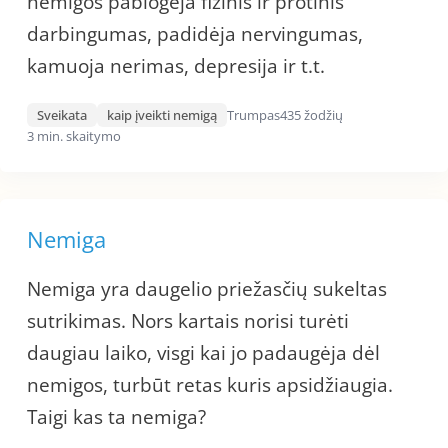
nemigos pablogėja fizinis ir protinis
darbingumas, padidėja nervingumas,
kamuoja nerimas, depresija ir t.t.
Sveikata
kaip įveikti nemigą
Trumpas
435 žodžių
3 min. skaitymo
Nemiga
Nemiga yra daugelio priežasčių sukeltas
sutrikimas. Nors kartais norisi turėti
daugiau laiko, visgi kai jo padaugėja dėl
nemigos, turbūt retas kuris apsidžiaugia.
Taigi kas ta nemiga?