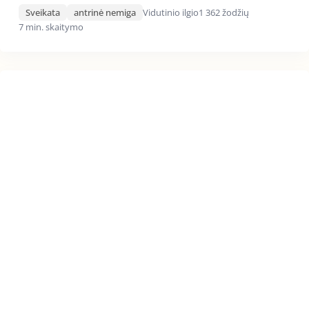
Sveikata
antrinė nemiga
Vidutinio ilgio
1 362 žodžių
7 min. skaitymo