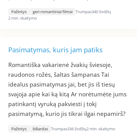
Pažintys
geri romantiniai filmai
Trumpas
340 žodžių
2 min. skaitymo
Pasimatymas, kuris jam patiks
Romantiška vakarienė žvakių šviesoje,
raudonos rožės, šaltas šampanas Tai
idealus pasimatymas jai, bet jis iš tiesų
svajoja apie kai ką kitą Ar norėtumėte jums
patinkantį vyruką pakviesti į tokį
pasimatymą, kurio jis tikrai ilgai nepamirš?
Pažintys
biliardas
Trumpas
336 žodžių
2 min. skaitymo