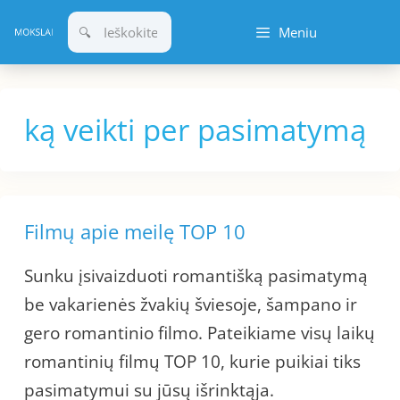
Pereiti
Meniu
prie
turinio
ką veikti per pasimatymą
Filmų apie meilę TOP 10
Sunku įsivaizduoti romantišką pasimatymą
be vakarienės žvakių šviesoje, šampano ir
gero romantinio filmo. Pateikiame visų laikų
romantinių filmų TOP 10, kurie puikiai tiks
pasimatymui su jūsų išrinktąja.