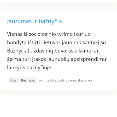
Jaunimas ir bažnyčia
Vienas iš sociologinio tyrimo (kuriuo
bandyta ištirti Lietuvos jaunimo santykį su
Bažnyčia) uždavinių buvo išsiaiškinti, ar
šeima turi įtakos jaunuolių apsisprendimui
lankytis bažnyčioje.
Kita
Bažnyčia
Trumpas
532 žodžių
3 min. skaitymo