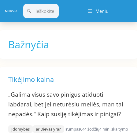
Pereiti
Meniu
prie
turinio
Bažnyčia
Tikėjimo kaina
„Galima visus savo pinigus atiduoti
labdarai, bet jei neturėsiu meilės, man tai
nepadės.“ Kaip susiję tikėjimas ir pinigai?
Įdomybės
ar Dievas yra?
Trumpas
644 žodžių
4 min. skaitymo