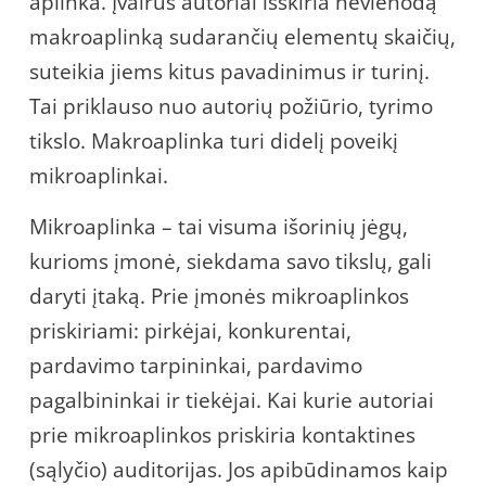
aplinka. Įvairūs autoriai išskiria nevienodą
makroaplinką sudarančių elementų skaičių,
suteikia jiems kitus pavadinimus ir turinį.
Tai priklauso nuo autorių požiūrio, tyrimo
tikslo. Makroaplinka turi didelį poveikį
mikroaplinkai.
Mikroaplinka – tai visuma išorinių jėgų,
kurioms įmonė, siekdama savo tikslų, gali
daryti įtaką. Prie įmonės mikroaplinkos
priskiriami: pirkėjai, konkurentai,
pardavimo tarpininkai, pardavimo
pagalbininkai ir tiekėjai. Kai kurie autoriai
prie mikroaplinkos priskiria kontaktines
(sąlyčio) auditorijas. Jos apibūdinamos kaip