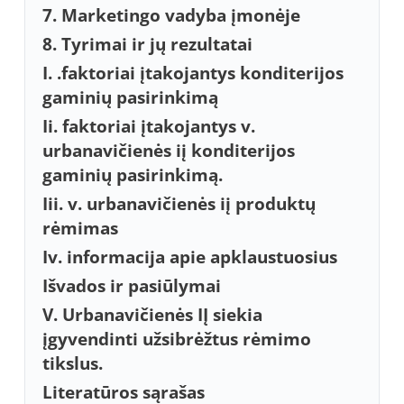
7. Marketingo vadyba įmonėje
8. Tyrimai ir jų rezultatai
I. .faktoriai įtakojantys konditerijos
gaminių pasirinkimą
Ii. faktoriai įtakojantys v.
urbanavičienės iį konditerijos
gaminių pasirinkimą.
Iii. v. urbanavičienės iį produktų
rėmimas
Iv. informacija apie apklaustuosius
Išvados ir pasiūlymai
V. Urbanavičienės IĮ siekia
įgyvendinti užsibrėžtus rėmimo
tikslus.
Literatūros sąrašas