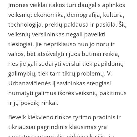
Įmonės veiklai įtakos turi daugelis aplinkos
veiksnių: ekonomika, demografija, kultūra,
technologija, prekių paklausa ir pasiūla. Šių
veiksnių verslininkas negali paveikti
tiesiogiai. Jie nepriklauso nuo jo norų ir
valios, bet atsižvelgti į juos būtinai reikia,
nes jie gali sudaryti verslui tiek papildomų
galimybių, tiek tam tikrų problemų. V.
Urbanavičienės IĮ savininkas stengiasi
numatyti galimus išorės veiksnių pakitimus
ir jų poveikį rinkai.
Beveik kiekvieno rinkos tyrimo pradinis ir
tikriausiai pagrindinis klausimas yra
nustatyti potencialių pirkėjų skaičių, jų