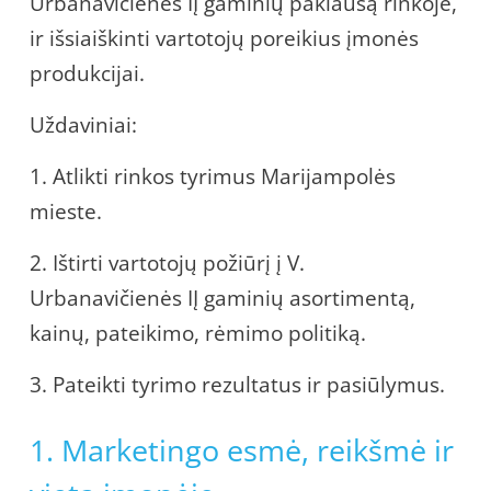
Urbanavičienės IĮ gaminių paklausą rinkoje,
ir išsiaiškinti vartotojų poreikius įmonės
produkcijai.
Uždaviniai:
1. Atlikti rinkos tyrimus Marijampolės
mieste.
2. Ištirti vartotojų požiūrį į V.
Urbanavičienės IĮ gaminių asortimentą,
kainų, pateikimo, rėmimo politiką.
3. Pateikti tyrimo rezultatus ir pasiūlymus.
1. Marketingo esmė, reikšmė ir