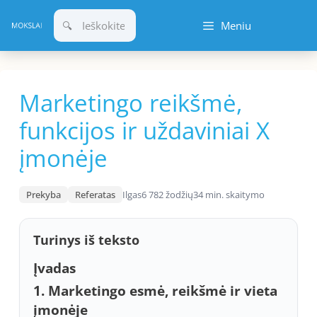
Pereiti
Meniu
prie
turinio
Marketingo reikšmė,
funkcijos ir uždaviniai X
įmonėje
Prekyba
Referatas
Ilgas
6 782 žodžių
34 min. skaitymo
Turinys iš teksto
Įvadas
1. Marketingo esmė, reikšmė ir vieta
įmonėje