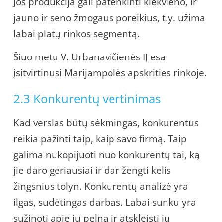
Jos produkcija gali patenkinti kiekvieno, ir
jauno ir seno žmogaus poreikius, t.y. užima
labai platų rinkos segmentą.
Šiuo metu V. Urbanavičienės IĮ esa
įsitvirtinusi Marijampolės apskrities rinkoje.
2.3 Konkurentų vertinimas
Kad verslas būtų sėkmingas, konkurentus
reikia pažinti taip, kaip savo firmą. Taip
galima nukopijuoti nuo konkurentų tai, ką
jie daro geriausiai ir dar žengti kelis
žingsnius tolyn. Konkurentų analizė yra
ilgas, sudėtingas darbas. Labai sunku yra
sužinoti apie jų pelną ir atskleisti jų