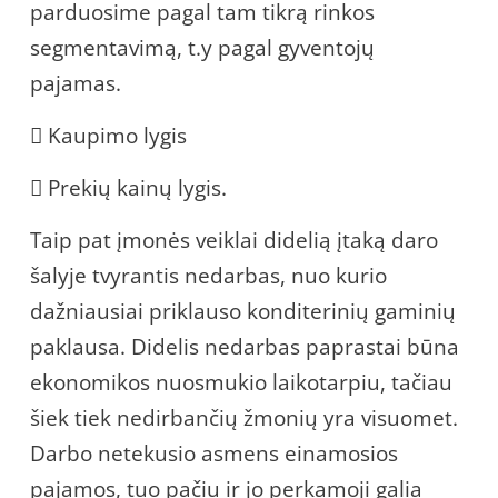
parduosime pagal tam tikrą rinkos
segmentavimą, t.y pagal gyventojų
pajamas.
 Kaupimo lygis
 Prekių kainų lygis.
Taip pat įmonės veiklai didelią įtaką daro
šalyje tvyrantis nedarbas, nuo kurio
dažniausiai priklauso konditerinių gaminių
paklausa. Didelis nedarbas paprastai būna
ekonomikos nuosmukio laikotarpiu, tačiau
šiek tiek nedirbančių žmonių yra visuomet.
Darbo netekusio asmens einamosios
pajamos, tuo pačiu ir jo perkamoji galia