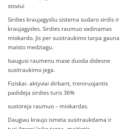
stoviui
Sirdies kraujagysliu sistema sudaro sirdis ir
kraujagysles. Sirdies raumuo vadinamas
miokardo. Jis per susitraukimo tarpa gauna
maisto medziagu.
Isaugusi raumenu mase duoda didesne
susitraukimo jega.
Fiziskai- aktyviai dirbant, treniruojantis
padideja sirdies turis 36%
sustoreja raumuo – miokardas.
Daugiau kraujo ismeta susitraukdama ir
turi ilgesni laiko tarpa- maitintis.