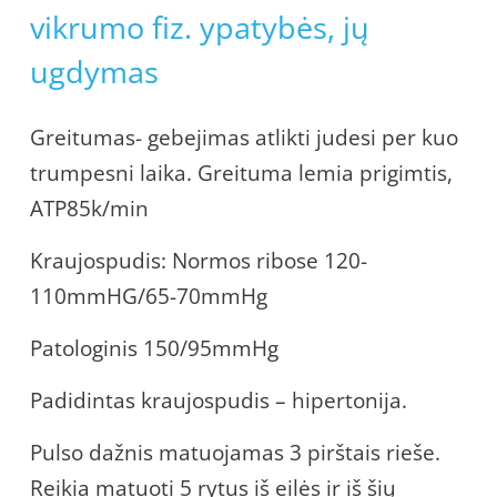
vikrumo fiz. ypatybės, jų
ugdymas
Greitumas- gebejimas atlikti judesi per kuo
trumpesni laika. Greituma lemia prigimtis,
ATP85k/min
Kraujospudis: Normos ribose 120-
110mmHG/65-70mmHg
Patologinis 150/95mmHg
Padidintas kraujospudis – hipertonija.
Pulso dažnis matuojamas 3 pirštais rieše.
Reikia matuoti 5 rytus iš eilės ir iš šių