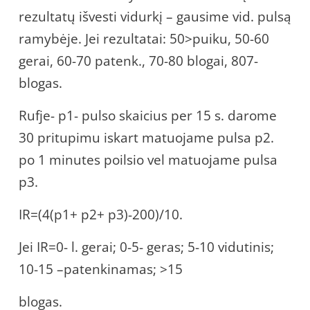
rezultatų išvesti vidurkį – gausime vid. pulsą
ramybėje. Jei rezultatai: 50>puiku, 50-60
gerai, 60-70 patenk., 70-80 blogai, 807-
blogas.
Rufje- p1- pulso skaicius per 15 s. darome
30 pritupimu iskart matuojame pulsa p2.
po 1 minutes poilsio vel matuojame pulsa
p3.
IR=(4(p1+ p2+ p3)-200)/10.
Jei IR=0- l. gerai; 0-5- geras; 5-10 vidutinis;
10-15 –patenkinamas; >15
blogas.