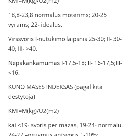
KMI=M(kg)/U2(m2)
18,8-23,8 normalus moterims; 20-25
vyrams; 22- idealus.
Virssvoris I-nutukimo laipsnis 25-30; II- 30-
40; III- >40.
Nepakankamumas I-17,5-18; II- 16-17,5;III-
<16.
KUNO MASES INDEKSAS (pagal kita
destytoja)
KMI=M(kg)/U2(m2)
kai <19- svoris per mazas, 19-24- normalu,
24-27 –nezymus antsvoris 1-10%;