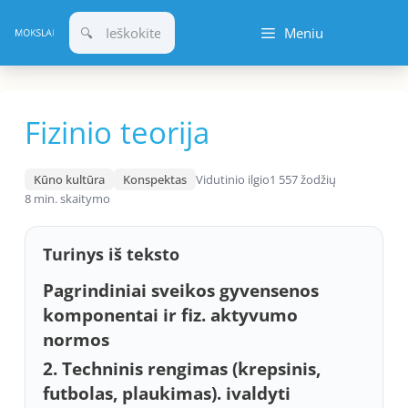
Pereiti
Meniu
prie
turinio
Fizinio teorija
Kūno kultūra
Konspektas
Vidutinio ilgio
1 557 žodžių
8 min. skaitymo
Turinys iš teksto
Pagrindiniai sveikos gyvensenos
komponentai ir fiz. aktyvumo
normos
2. Techninis rengimas (krepsinis,
futbolas, plaukimas). ivaldyti