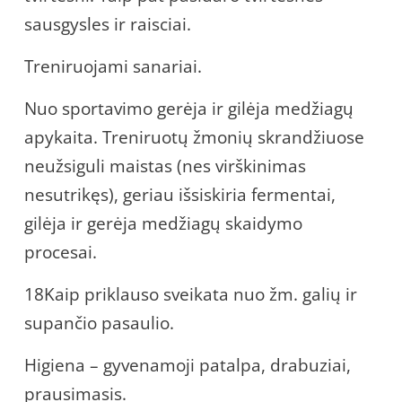
sausgysles ir raisciai.
Treniruojami sanariai.
Nuo sportavimo gerėja ir gilėja medžiagų
apykaita. Treniruotų žmonių skrandžiuose
neužsiguli maistas (nes virškinimas
nesutrikęs), geriau išsiskiria fermentai,
gilėja ir gerėja medžiagų skaidymo
procesai.
18Kaip priklauso sveikata nuo žm. galių ir
supančio pasaulio.
Higiena – gyvenamoji patalpa, drabuziai,
prausimasis.