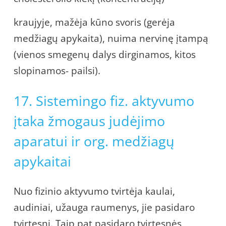
kraujyje, mažėja kūno svoris (gerėja
medžiagų apykaita), nuima nervinę įtampą
(vienos smegenų dalys dirginamos, kitos
slopinamos- pailsi).
17. Sistemingo fiz. aktyvumo
įtaka žmogaus judėjimo
aparatui ir org. medžiagų
apykaitai
Nuo fizinio aktyvumo tvirtėja kaulai,
audiniai, užauga raumenys, jie pasidaro
tvirtesni. Taip pat pasidaro tvirtesnės