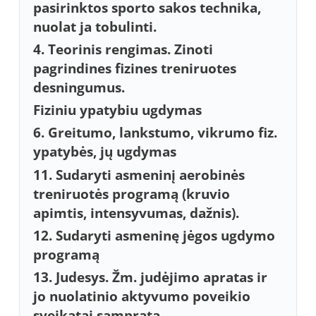
pasirinktos sporto sakos technika,
nuolat ja tobulinti.
4. Teorinis rengimas. Zinoti
pagrindines fizines treniruotes
desningumus.
Fiziniu ypatybiu ugdymas
6. Greitumo, lankstumo, vikrumo fiz.
ypatybės, jų ugdymas
11. Sudaryti asmeninį aerobinės
treniruotės programą (kruvio
apimtis, intensyvumas, dažnis).
12. Sudaryti asmeninę jėgos ugdymo
programą
13. Judesys. Žm. judėjimo apratas ir
jo nuolatinio aktyvumo poveikio
sveikatai samprata