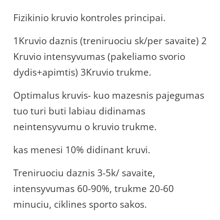
Fizikinio kruvio kontroles principai.
1Kruvio daznis (treniruociu sk/per savaite) 2
Kruvio intensyvumas (pakeliamo svorio
dydis+apimtis) 3Kruvio trukme.
Optimalus kruvis- kuo mazesnis pajegumas
tuo turi buti labiau didinamas
neintensyvumu o kruvio trukme.
kas menesi 10% didinant kruvi.
Treniruociu daznis 3-5k/ savaite,
intensyvumas 60-90%, trukme 20-60
minuciu, ciklines sporto sakos.