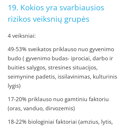
19. Kokios yra svarbiausios
rizikos veiksnių grupės
4 veiksniai:
49-53% sveikatos priklauso nuo gyvenimo
budo ( gyvenimo budas- iprociai, darbo ir
buities salygos, stresines situacijos,
seimynine padetis, issilavinimas, kulturinis
lygis)
17-20% priklauso nuo gamtiniu faktoriu
(oras, vanduo, dirvozemis)
18-22% biologiniai faktoriai (amzius, lytis,