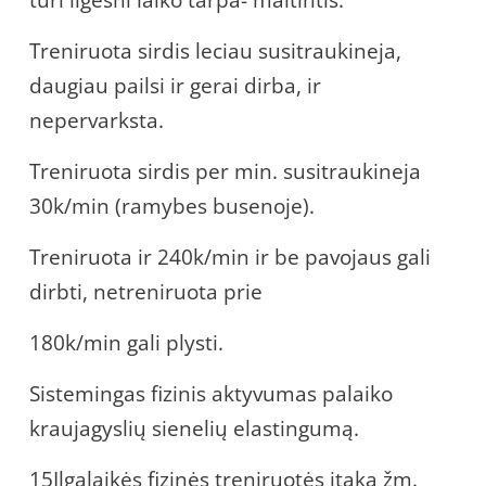
Treniruota sirdis leciau susitraukineja,
daugiau pailsi ir gerai dirba, ir
nepervarksta.
Treniruota sirdis per min. susitraukineja
30k/min (ramybes busenoje).
Treniruota ir 240k/min ir be pavojaus gali
dirbti, netreniruota prie
180k/min gali plysti.
Sistemingas fizinis aktyvumas palaiko
kraujagyslių sienelių elastingumą.
15Ilgalaikės fizinės treniruotės įtaka žm.