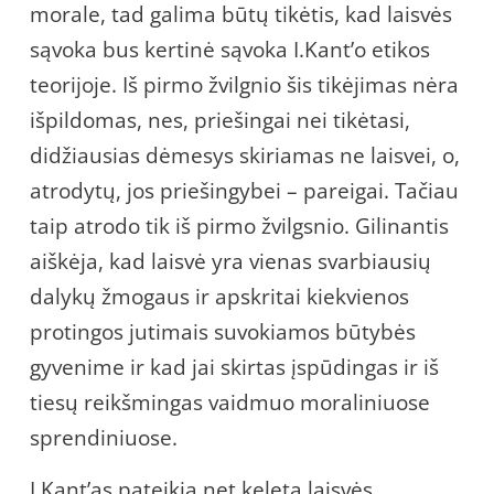
morale, tad galima būtų tikėtis, kad laisvės
sąvoka bus kertinė sąvoka I.Kant’o etikos
teorijoje. Iš pirmo žvilgnio šis tikėjimas nėra
išpildomas, nes, priešingai nei tikėtasi,
didžiausias dėmesys skiriamas ne laisvei, o,
atrodytų, jos priešingybei – pareigai. Tačiau
taip atrodo tik iš pirmo žvilgsnio. Gilinantis
aiškėja, kad laisvė yra vienas svarbiausių
dalykų žmogaus ir apskritai kiekvienos
protingos jutimais suvokiamos būtybės
gyvenime ir kad jai skirtas įspūdingas ir iš
tiesų reikšmingas vaidmuo moraliniuose
sprendiniuose.
I.Kant’as pateikia net keletą laisvės