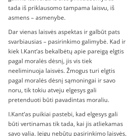
tada iš priklausomo tampama laisvu, iš
asmens – asmenybe.
Dar vienas laisvės aspektas ir galbūt pats
svarbiausias – pasirinkimo galimybė. Kad ir
kiek I.Kant’as bekalbėtų apie pareigą elgtis
pagal moralės dėsnį, jis vis tiek
neeliminuoja laisvės. Žmogus turi elgtis
pagal moralės dėsnį sąmoningai ir savo
noru, tik tokiu atveju elgesys gali
pretenduoti būti pavadintas moraliu.
I.Kant’as puikiai pastebi, kad elgesys gali
būti vertinamas tik tada, kai jis atliekamas
savo valia. Jeigu nebūtų pasirinkimo laisvės,