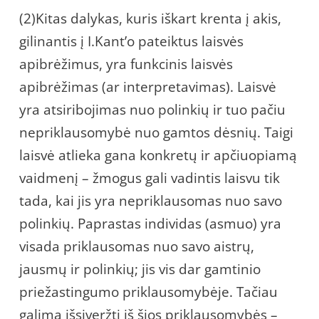
(2)Kitas dalykas, kuris iškart krenta į akis,
gilinantis į I.Kant’o pateiktus laisvės
apibrėžimus, yra funkcinis laisvės
apibrėžimas (ar interpretavimas). Laisvė
yra atsiribojimas nuo polinkių ir tuo pačiu
nepriklausomybė nuo gamtos dėsnių. Taigi
laisvė atlieka gana konkretų ir apčiuopiamą
vaidmenį – žmogus gali vadintis laisvu tik
tada, kai jis yra nepriklausomas nuo savo
polinkių. Paprastas individas (asmuo) yra
visada priklausomas nuo savo aistrų,
jausmų ir polinkių; jis vis dar gamtinio
priežastingumo priklausomybėje. Tačiau
galima išsiveržti iš šios priklausomybės –