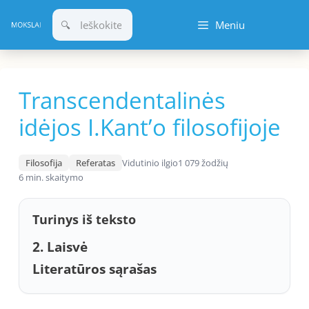
Pereiti
Meniu
prie
turinio
Transcendentalinės
idėjos I.Kant’o filosofijoje
Filosofija
Referatas
Vidutinio ilgio
1 079 žodžių
6 min. skaitymo
Turinys iš teksto
2. Laisvė
Literatūros sąrašas