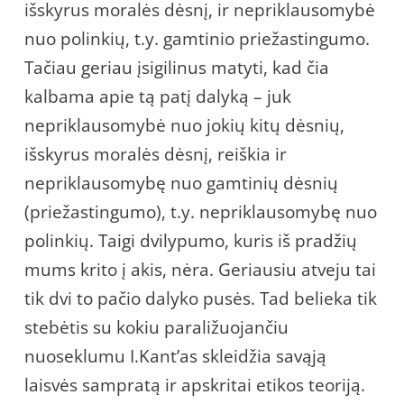
išskyrus moralės dėsnį, ir nepriklausomybė
nuo polinkių, t.y. gamtinio priežastingumo.
Tačiau geriau įsigilinus matyti, kad čia
kalbama apie tą patį dalyką – juk
nepriklausomybė nuo jokių kitų dėsnių,
išskyrus moralės dėsnį, reiškia ir
nepriklausomybę nuo gamtinių dėsnių
(priežastingumo), t.y. nepriklausomybę nuo
polinkių. Taigi dvilypumo, kuris iš pradžių
mums krito į akis, nėra. Geriausiu atveju tai
tik dvi to pačio dalyko pusės. Tad belieka tik
stebėtis su kokiu paraližuojančiu
nuoseklumu I.Kant’as skleidžia savąją
laisvės sampratą ir apskritai etikos teoriją.