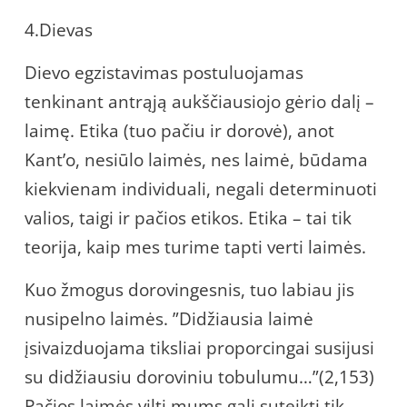
4.Dievas
Dievo egzistavimas postuluojamas
tenkinant antrąją aukščiausiojo gėrio dalį –
laimę. Etika (tuo pačiu ir dorovė), anot
Kant’o, nesiūlo laimės, nes laimė, būdama
kiekvienam individuali, negali determinuoti
valios, taigi ir pačios etikos. Etika – tai tik
teorija, kaip mes turime tapti verti laimės.
Kuo žmogus dorovingesnis, tuo labiau jis
nusipelno laimės. ”Didžiausia laimė
įsivaizduojama tiksliai proporcingai susijusi
su didžiausiu doroviniu tobulumu…”(2,153)
Pačios laimės viltį mums gali suteikti tik