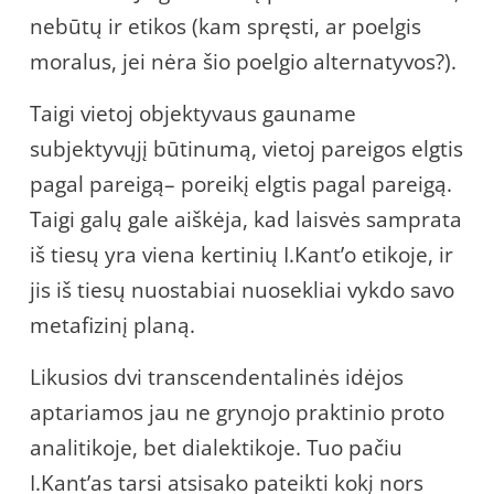
nebūtų ir etikos (kam spręsti, ar poelgis
moralus, jei nėra šio poelgio alternatyvos?).
Taigi vietoj objektyvaus gauname
subjektyvųjį būtinumą, vietoj pareigos elgtis
pagal pareigą– poreikį elgtis pagal pareigą.
Taigi galų gale aiškėja, kad laisvės samprata
iš tiesų yra viena kertinių I.Kant’o etikoje, ir
jis iš tiesų nuostabiai nuosekliai vykdo savo
metafizinį planą.
Likusios dvi transcendentalinės idėjos
aptariamos jau ne grynojo praktinio proto
analitikoje, bet dialektikoje. Tuo pačiu
I.Kant’as tarsi atsisako pateikti kokį nors