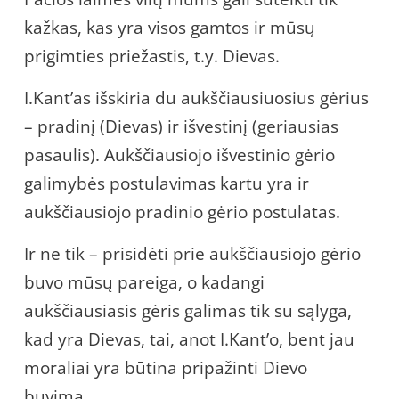
kažkas, kas yra visos gamtos ir mūsų
prigimties priežastis, t.y. Dievas.
I.Kant’as išskiria du aukščiausiuosius gėrius
– pradinį (Dievas) ir išvestinį (geriausias
pasaulis). Aukščiausiojo išvestinio gėrio
galimybės postulavimas kartu yra ir
aukščiausiojo pradinio gėrio postulatas.
Ir ne tik – prisidėti prie aukščiausiojo gėrio
buvo mūsų pareiga, o kadangi
aukščiausiasis gėris galimas tik su sąlyga,
kad yra Dievas, tai, anot I.Kant’o, bent jau
moraliai yra būtina pripažinti Dievo
buvimą.