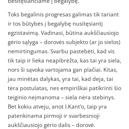
besitęsiančiame į begalybę.
Toks begalinis progresas galimas tik tariant
ir tos būtybės į begalybę nusitęsiantį
egzistavimą. Vadinasi, būtina aukščiausiojo
gėrio sąlyga – dorovės subjekto (ar jo sielos)
nemirtingumas. Svarbu pastebėti, kad vis
tik taip ir lieka neapibrėžta, kas tai yra siela,
nors ši sąvoka vartojama gan plačiai. Kitas,
jau minëtas dalykas, yra tai, kad deja, tai
tėra postulatas, nes empiriškai patikrinti šio
teiginio neįmanoma – siela nėra stebinys.
Bet kokiu atveju, anot I.Kant’o, taip yra
patenkinama pirmoji ir svarbesnioji
aukščiausiojo gėrio dalis – dorovė.