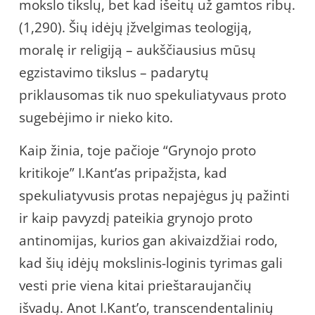
mokslo tikslų, bet kad išeitų už gamtos ribų.
(1,290). Šių idėjų įžvelgimas teologiją,
moralę ir religiją – aukščiausius mūsų
egzistavimo tikslus – padarytų
priklausomas tik nuo spekuliatyvaus proto
sugebėjimo ir nieko kito.
Kaip žinia, toje pačioje “Grynojo proto
kritikoje” I.Kant’as pripažįsta, kad
spekuliatyvusis protas nepajėgus jų pažinti
ir kaip pavyzdį pateikia grynojo proto
antinomijas, kurios gan akivaizdžiai rodo,
kad šių idėjų mokslinis-loginis tyrimas gali
vesti prie viena kitai prieštaraujančių
išvadų. Anot I.Kant’o, transcendentalinių