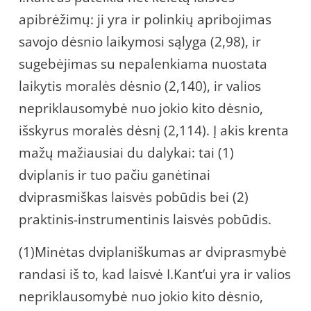
apibrėžimų: ji yra ir polinkių apribojimas
savojo dėsnio laikymosi sąlyga (2,98), ir
sugebėjimas su nepalenkiama nuostata
laikytis moralės dėsnio (2,140), ir valios
nepriklausomybė nuo jokio kito dėsnio,
išskyrus moralės dėsnį (2,114). Į akis krenta
mažų mažiausiai du dalykai: tai (1)
dviplanis ir tuo pačiu ganėtinai
dviprasmiškas laisvės pobūdis bei (2)
praktinis-instrumentinis laisvės pobūdis.
(1)Minėtas dviplaniškumas ar dviprasmybė
randasi iš to, kad laisvė I.Kant’ui yra ir valios
nepriklausomybė nuo jokio kito dėsnio,