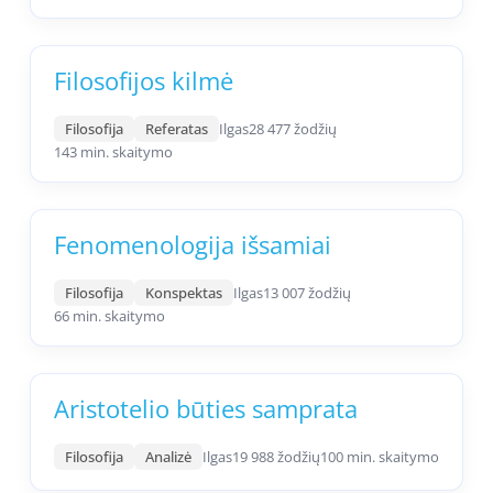
Filosofijos kilmė
Filosofija
Referatas
Ilgas
28 477 žodžių
143 min. skaitymo
Fenomenologija išsamiai
Filosofija
Konspektas
Ilgas
13 007 žodžių
66 min. skaitymo
Aristotelio būties samprata
Filosofija
Analizė
Ilgas
19 988 žodžių
100 min. skaitymo