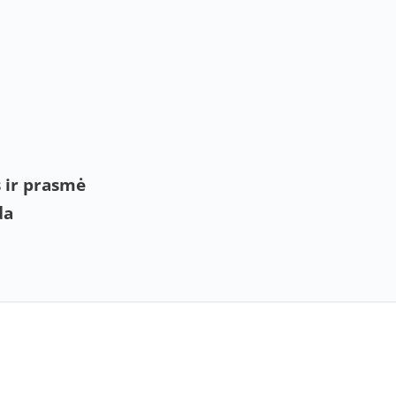
 ir prasmė
da