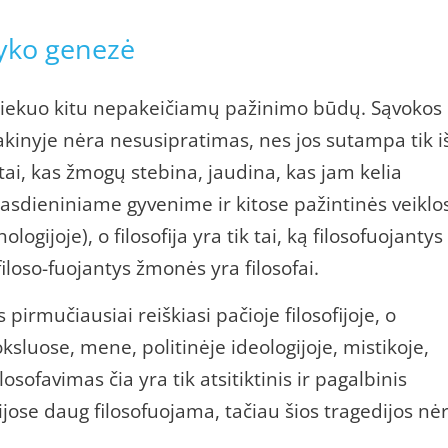
alyko genezė
iš niekuo kitu nepakeičiamų pažinimo būdų. Sąvokos
e sakinyje nėra nesusipratimas, nes jos sutampa tik i
 tai, kas žmogų stebina, jaudina, kas jam kelia
 kasdieniniame gyvenime ir kitose pažintinės veiklo
logijoje), o filosofija yra tik tai, ką filosofuojantys
iloso-fuojantys žmonės yra filosofai.
irmučiausiai reiškiasi pačioje filosofijoje, o
ksluose, mene, politinėje ideologijoje, mistikoje,
ilosofavimas čia yra tik atsitiktinis ir pagalbinis
ijose daug filosofuojama, tačiau šios tragedijos nė