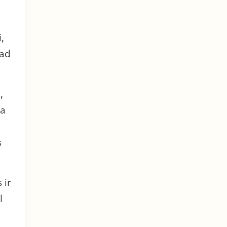
,
kad
,
ia
s
 ir
l