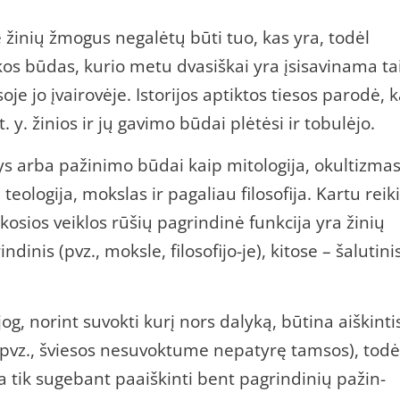
žinių žmogus negalėtų būti tuo, kas yra, todėl
s būdas, kurio metu dvasiškai yra įsisavinama tai
je jo įvairovėje. Istorijos aptiktos tiesos parodė, 
 y. žinios ir jų gavimo būdai plėtėsi ir tobulėjo.
s arba pažinimo būdai kaip mitologija, okultizmas
teologija, mokslas ir pagaliau filosofija. Kartu reik
kosios veiklos rūšių pagrindinė funkcija yra žinių
inis (pvz., moksle, filosofijo-je), kitose – šalutini
g, norint suvokti kurį nors dalyką, būtina aiškintis
 (pvz., šviesos nesuvoktume nepatyrę tamsos), todė
ima tik sugebant paaiškinti bent pagrindinių pažin-