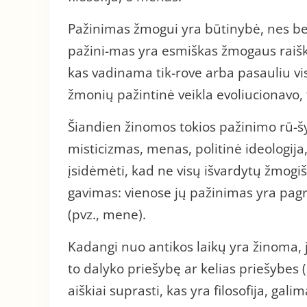
Pažinimas žmogui yra būtinybė, nes be 
pažini-mas yra esmiškas žmogaus raiško
kas vadinama tik-rove arba pasauliu viso
žmonių pažintinė veikla evoliucionavo, t.
Šiandien žinomos tokios pažinimo rū-šy
misticizmas, menas, politinė ideologija, 
įsidėmėti, kad ne visų išvardytų žmogiš
gavimas: vienose jų pažinimas yra pagrind
(pvz., mene).
Kadangi nuo antikos laikų yra žinoma, jo
to dalyko priešybę ar kelias priešybes
aiškiai suprasti, kas yra filosofija, gal