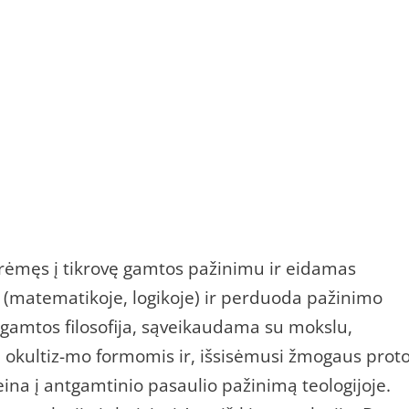
rėmęs į tikrovę gamtos pažinimu ir eidamas
 (matematikoje, logikoje) ir perduoda pažinimo
da gamtos filosofija, sąveikaudama su mokslu,
bei okultiz-mo formomis ir, išsisėmusi žmogaus prot
ina į antgamtinio pasaulio pažinimą teologijoje.