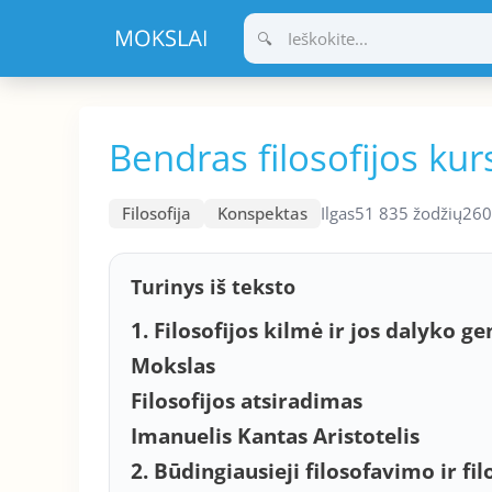
Pereiti
prie
turinio
Bendras filosofijos ku
Filosofija
Konspektas
Ilgas
51 835 žodžių
260
Turinys iš teksto
1. Filosofijos kilmė ir jos dalyko g
Mokslas
Filosofijos atsiradimas
Imanuelis Kantas Aristotelis
2. Būdingiausieji filosofavimo ir fil