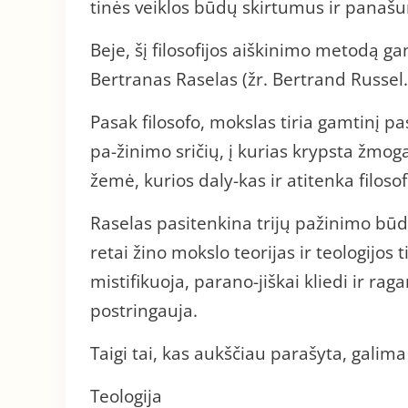
tinės veiklos būdų skirtumus ir panaš
Beje, šį filosofijos aiškinimo metodą ga
Bertranas Raselas (žr. Bertrand Russel
Pasak filosofo, mokslas tiria gamtinį pas
pa-žinimo sričių, į kurias krypsta žmog
žemė, kurios daly-kas ir atitenka filosofi
Raselas pasitenkina trijų pažinimo bū
retai žino mokslo teorijas ir teologijos t
mistifikuoja, parano-jiškai kliedi ir raga
postringauja.
Taigi tai, kas aukščiau parašyta, galim
Teologija