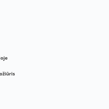
joje
ožiūris