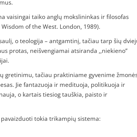
umus.
na vaisingai taiko anglų mokslininkas ir filosofas
. Wisdom of the West. London, 1989).
aulį, o teologija – antgamtinį, tačiau tarp šių dvie
aus protas, neišvengiamai atsiranda ,,niekieno”
jai.
dų gretinimu, tačiau praktiniame gyvenime žmonė
iesas. Jie fantazuoja ir medituoja, politikuoja ir
nauja, o kartais tiesiog tauškia, paisto ir
a pavaizduoti tokia trikampių sistema: