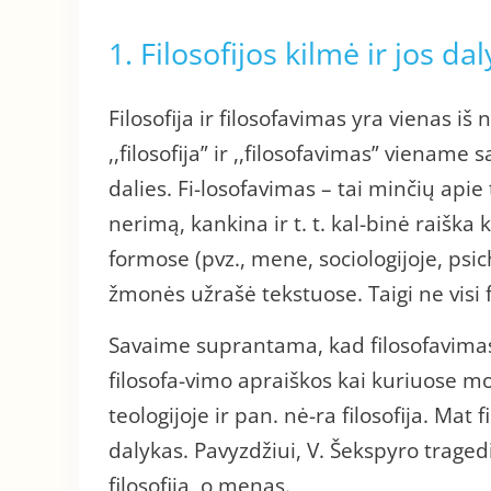
1. Filosofijos kilmė ir jos d
Filosofija ir filosofavimas yra vienas 
,,filosofija” ir ,,filosofavimas” vienam
dalies. Fi-losofavimas – tai minčių apie
nerimą, kankina ir t. t. kal-binė raiška
formose (pvz., mene, sociologijoje, psicho
žmonės užrašė tekstuose. Taigi ne visi f
Savaime suprantama, kad filosofavimas p
filosofa-vimo apraiškos kai kuriuose mo
teologijoje ir pan. nė-ra filosofija. Mat f
dalykas. Pavyzdžiui, V. Šekspyro traged
filosofija, o menas.