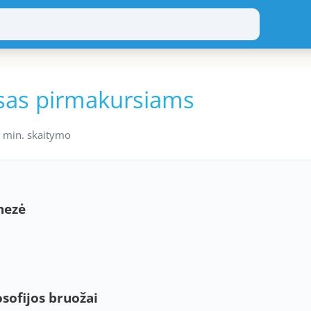
rsas pirmakursiams
 min. skaitymo
enezė
osofijos bruožai