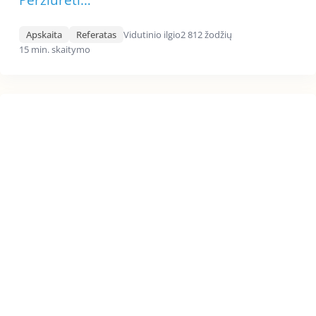
Peržiūrėti…
Apskaita
Referatas
Vidutinio ilgio
2 812 žodžių
15 min. skaitymo