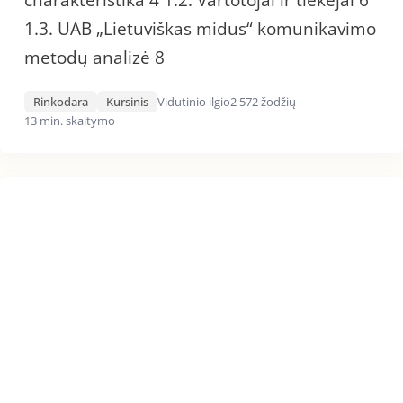
charakteristika 4 1.2. Vartotojai ir tiekėjai 6
1.3. UAB „Lietuviškas midus“ komunikavimo
metodų analizė 8
Rinkodara
Kursinis
Vidutinio ilgio
2 572 žodžių
13 min. skaitymo