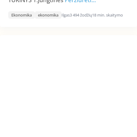
TURINYS 1.Jungtinės
Peržiūrėti…
Ekonomika
ekonomika
Ilgas
3 494 žodžių
18 min. skaitymo