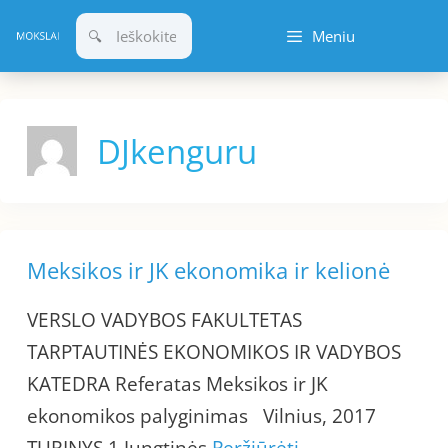
Pereiti
Meniu
prie
turinio
DJkenguru
Meksikos ir JK ekonomika ir kelionė
VERSLO VADYBOS FAKULTETAS
TARPTAUTINĖS EKONOMIKOS IR VADYBOS
KATEDRA Referatas Meksikos ir JK
ekonomikos palyginimas Vilnius, 2017