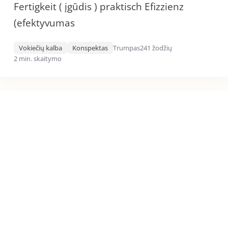
Fertigkeit ( įgūdis ) praktisch Efizzienz
(efektyvumas
Vokiečių kalba
Konspektas
Trumpas
241 žodžių
2 min. skaitymo