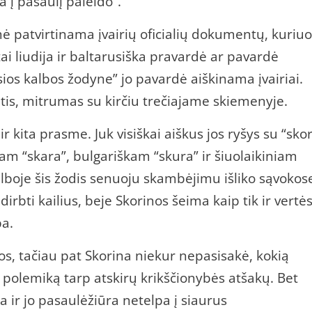
a į pasaulį paleido”.
ilmė patvirtinama įvairių oficialių dokumentų, kuriu
ai liudija ir baltarusiška pravardė ar pavardė
sios kalbos žodyne” jo pavardė aiškinama įvairiai.
is, mitrumas su kirčiu trečiajame skiemenyje.
r kita prasme. Juk visiškai aiškus jos ryšys su “sko
škam “skara”, bulgariškam “skura” ir šiuolaikiniam
lboje šis žodis senuoju skambėjimu išliko sąvokos
ti kailius, beje Skorinos šeima kaip tik ir vertės
ba.
os, tačiau pat Skorina niekur nepasisakė, kokią
 į polemiką tarp atskirų krikščionybės atšakų. Bet
la ir jo pasaulėžiūra netelpa į siaurus