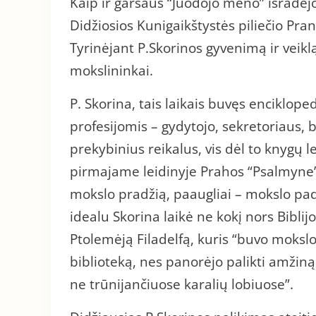
Kaip ir garsaus “Juodojo meno” išradėj
Didžiosios Kunigaikštystės piliečio Pra
Tyrinėjant P.Skorinos gyvenimą ir veiklą
mokslininkai.
P. Skorina, tais laikais buvęs encikloped
profesijomis – gydytojo, sekretoriaus, b
prekybinius reikalus, vis dėl to knygų
pirmajame leidinyje Prahos “Psalmyne” j
mokslo pradžią, paaugliai – mokslo pad
idealu Skorina laikė ne kokį nors Biblij
Ptolemėją Filadelfą, kuris “buvo mokslo
biblioteką, nes panorėjo palikti amžiną
ne trūnijančiuose karalių lobiuose”.