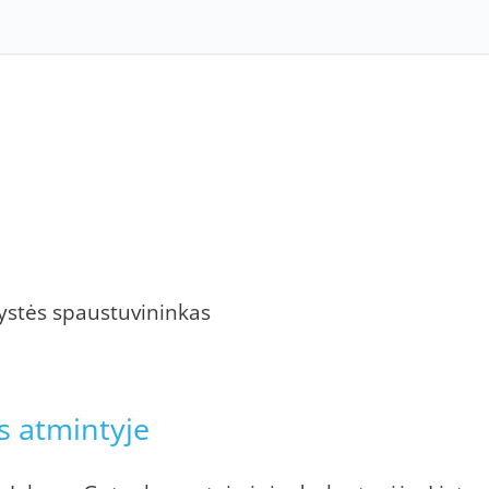
tystės spaustuvininkas
s atmintyje