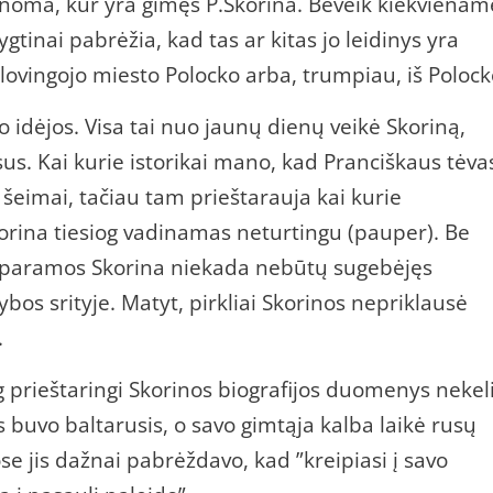
 žinoma, kur yra gimęs P.Skorina. Beveik kiekvienam
gtinai pabrėžia, kad tas ar kitas jo leidinys yra
lovingojo miesto Polocko arba, trumpiau, iš Polock
idėjos. Visa tai nuo jaunų dienų veikė Skoriną,
sus. Kai kurie istorikai mano, kad Pranciškaus tėva
 šeimai, tačiau tam prieštarauja kai kurie
rina tiesiog vadinamas neturtingu (pauper). Be
ių paramos Skorina niekada nebūtų sugebėjęs
os srityje. Matyt, pirkliai Skorinos nepriklausė
.
g prieštaringi Skorinos biografijos duomenys nekel
s buvo baltarusis, o savo gimtąja kalba laikė rusų
e jis dažnai pabrėždavo, kad ”kreipiasi į savo