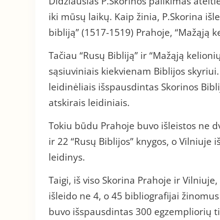
Didžiausias P.Skorinos palikimas ateitie
iki mūsų laikų. Kaip žinia, P.Skorina iš
bibliją” (1517-1519) Prahoje, “Mažąją ke
Tačiau “Rusų Bibliją” ir “Mažąją kelionių
sąsiuviniais kiekvienam Biblijos skyriu
leidinėliais išspausdintas Skorinos Bibli
atskirais leidiniais.
Tokiu būdu Prahoje buvo išleistos ne dv
ir 22 “Rusų Biblijos” knygos, o Vilniuj
leidinys.
Taigi, iš viso Skorina Prahoje ir Vilniuje
išleido ne 4, o 45 bibliografijai žinomus
buvo išspausdintas 300 egzempliorių tira