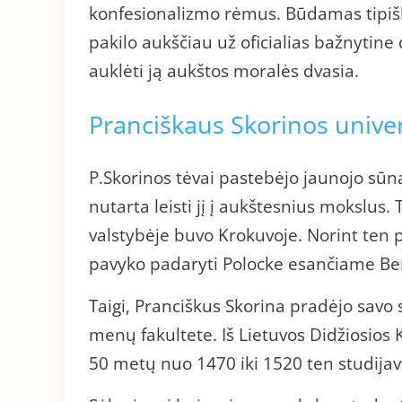
konfesionalizmo rėmus. Būdamas tipišk
pakilo aukščiau už oficialias bažnytine 
auklėti ją aukštos moralės dvasia.
Pranciškaus Skorinos univer
P.Skorinos tėvai pastebėjo jaunojo sūn
nutarta leisti jį į aukštesnius mokslus.
valstybėje buvo Krokuvoje. Norint ten p
pavyko padaryti Polocke esančiame Be
Taigi, Pranciškus Skorina pradėjo savo s
menų fakultete. Iš Lietuvos Didžiosios
50 metų nuo 1470 iki 1520 ten studijavo