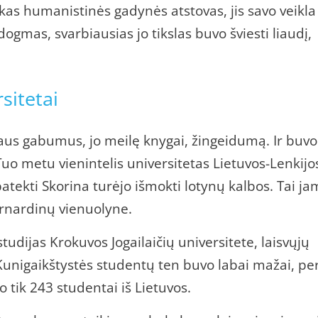
as humanistinės gadynės atstovas, jis savo veikla
dogmas, svarbiausias jo tikslas buvo šviesti liaudį,
sitetai
aus gabumus, jo meilę knygai, žingeidumą. Ir buvo
 Tuo metu vienintelis universitetas Lietuvos-Lenkijo
atekti Skorina turėjo išmokti lotynų kalbos. Tai ja
rnardinų vienuolyne.
tudijas Krokuvos Jogailaičių universitete, laisvųjų
 Kunigaikštystės studentų ten buvo labai mažai, pe
 tik 243 studentai iš Lietuvos.