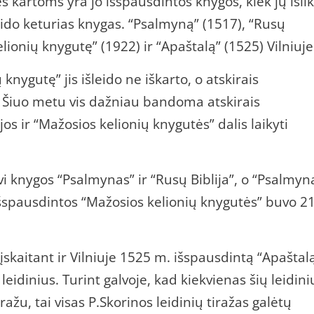
s kartoms yra jo išspausdintos knygos, kiek jų išli
leido keturias knygas. “Psalmyną” (1517), “Rusų
lionių knygutę” (1922) ir “Apaštalą” (1525) Vilniuje
 knygutę” jis išleido ne iškarto, o atskirais
i. Šiuo metu vis dažniau bandoma atskirais
jos ir “Mažosios kelionių knygutės” dalis laikyti
i knygos “Psalmynas” ir “Rusų Biblija”, o “Psalmyn
e išspausdintos “Mažosios kelionių knygutės” buvo 2
, įskaitant ir Vilniuje 1525 m. išspausdintą “Apaštalą
 leidinius. Turint galvoje, kad kiekvienas šių leidini
žu, tai visas P.Skorinos leidinių tiražas galėtų