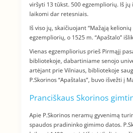
viršyti 13 tūkst. 500 egzempliorių. Iš jų 
laikomi dar retesniais.
Iš viso jų, skaičiuojant “Mažąją kelionių 
egzempliorių, o 1525 m. “Apaštalo” išlik
Vienas egzempliorius prieš Pirmąjį pas
bibliotekoje, dabartiniame senojo univ
artėjant prie Vilniaus, bibliotekoje saug
P.Skorinos “Apaštalas”, buvo išvežti į M
Pranciškaus Skorinos gimti
Apie P.Skorinos neramų gyvenimą turime
spaudos pradininko gimimo datos. P.S