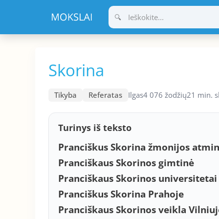
Pereiti
prie
turinio
Skorina
Tikyba
Referatas
Ilgas
4 076 žodžių
21 min. 
Turinys iš teksto
Pranciškus Skorina žmonijos atmin
Pranciškaus Skorinos gimtinė
Pranciškaus Skorinos universitetai
Pranciškus Skorina Prahoje
Pranciškaus Skorinos veikla Vilniuj