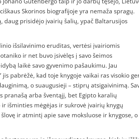
o Johano Gutenbergo taip ir jo darbų tęsėjo, Lietu
nciškaus Skorinos biografijoje yra nemaža spragų.
, daug prisidėjo įvairių šalių, ypač Baltarusijos
inio išsilavinimo eruditas, vertėsi įvairiomis
otaniko ir net buvo įsivėlęs į savo šeimos
 leidybą laikė savo gyvenimo pašaukimu. Jau
is pabrėžė, kad toje knygoje vaikai ras visokio ge
auginimą, o suaugusieji – stiprų atsigaivinimą. Sa
os pranašą arba šventąjį, bet Egipto karalių
 ir išminties mėgėjas ir sukrovė įvairių knygų
 šlovę ir atmintį apie save moksluose ir knygose, o