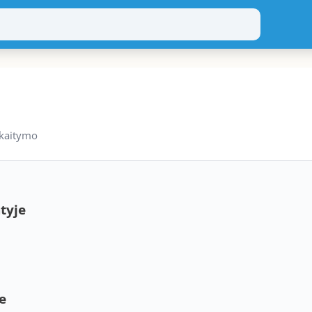
skaitymo
tyje
e