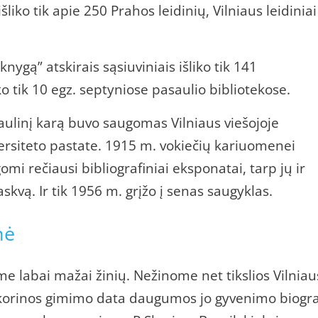
išliko tik apie 250 Prahos leidinių, Vilniaus leidiniai
knygą” atskirais sąsiuviniais išliko tik 141
o tik 10 egz. septyniose pasaulio bibliotekose.
aulinį karą buvo saugomas Vilniaus viešojoje
ersiteto pastate. 1915 m. vokiečių kariuomenei
omi rečiausi bibliografiniai eksponatai, tarp jų ir
askvą. Ir tik 1956 m. grįžo į senas saugyklas.
nė
 labai mažai žinių. Nežinome net tikslios Vilniau
korinos gimimo data daugumos jo gyvenimo biogr