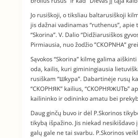
brolius rusus” ir kad “Dievas jį tąja kalb
Jo rusiškoji, o tiksliau baltarusiškoji k
jis dažnai vadinamas “ruthenus”, apie t
“Skorina”. V. Dalio “Didžiarusiškos gyvo
Pirmiausia, nuo žodžio ”CKOPNHA” greit
Sąvokos “Skorina” kilmę galima aiškinti i
oda, kailis, kuri giminingiausia lietuvi
rusiškam “Шkypa”. Dabartinėje rusų ka
“CKOPHЯK” kailius, “CKOPHЯЖUTЬ” apdirb
kailininko ir odininko amatu bei preky
Daug ginčų buvo ir dėl P.Skorinos tikyb
tikybą išpažino. Jis niekad nesikišdavo
galų gale ne tai svarbu. P.Skorinos veik