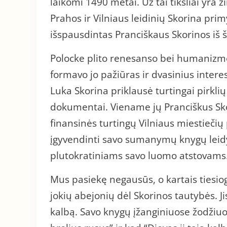
laikomi 1490 metai. Už tai tiksliai yra
Prahos ir Vilniaus leidinių Skorina primy
išspausdintas Pranciškaus Skorinos iš š
Polocke plito renesanso bei humanizmo 
formavo jo pažiūras ir dvasinius intere
Luka Skorina priklausė turtingai pirklių
dokumentai. Viename jų Pranciškus Sko
finansinės turtingų Vilniaus miestieč
įgyvendinti savo sumanymų knygų leidyb
plutokratiniams savo luomo atstovams
Mus pasiekę negausūs, o kartais tiesio
jokių abejonių dėl Skorinos tautybės. Ji
kalbą. Savo knygų įžanginiuose žodžiuos