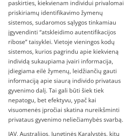
paskirties, kiekvienam individui privalomai
priskiriamų identifikavimo žymenų
sistemos, sudaromos sąlygos tinkamiau
įgyvendinti “atskleidimo autentifikacijos
ribose” taisyklei. Vietoje vieningos kodų
sistemos, kurios pagrindu apie kiekvieną
individą sukaupiama įvairi informacija,
įdiegiama eilė žymenų, leidžiančių gauti
informaciją apie siaurą individo privataus
gyvenimo dalį. Tai gali būti šiek tiek
nepatogu, bet efektyvu, ypač kai
visuomenės įpročiai skatina nureikšminti
privataus gyvenimo neliečiamybės svarbą.
JAV, Australijos, Jungtinės Karalystės, kitų