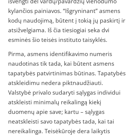
išvengti dėl vardų/pavardžių vienodumo
kylančios painiavos. “Išgryninant” asmens
kodų naudojimą, būtent į tokią jų paskirtį ir
atsižvelgiama. Iš čia tiesiogiai seka dvi
esminės šio teisės instituto taisyklės.
Pirma, asmens identifikavimo numeris
naudotinas tik tada, kai būtent asmens
tapatybės patvirtinimas būtinas. Tapatybės
atskleidimu nedera piktnaudžiauti.
Valstybė privalo sudaryti sąlygas individui
atskleisti minimalų reikalingą kiekį
duomenų apie save; kartu – sąlygas
neatskleisti savo tapatybės tada, kai tai
nereikalinga. Teisėkūroje dera laikytis