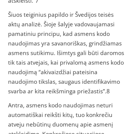
atskleisti.”7
Šiuos teiginius papildo ir Švedijos teisės
aktų analizė. Šioje šalyje vadovaujamasi
pamatiniu principu, kad asmens kodo
naudojimas yra savanoriškas, grindžiamas
asmens sutikimu. Išimtys gali būti daromos
tik tais atvejais, kai privalomą asmens kodo
naudojimą “akivaizdžiai pateisina
naudojimo tikslas, saugaus identifikavimo
svarba ar kita reikšminga priežastis”.8
Antra, asmens kodo naudojimas neturi
automatiškai reikšti kitų, tuo konkrečiu
atveju nebūtinų duomenų apie asmenį
atskleidimo. Konkrečiose situacijose,