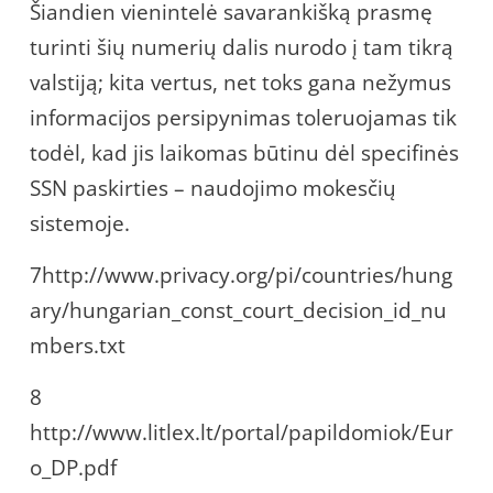
Šiandien vienintelė savarankišką prasmę
turinti šių numerių dalis nurodo į tam tikrą
valstiją; kita vertus, net toks gana nežymus
informacijos persipynimas toleruojamas tik
todėl, kad jis laikomas būtinu dėl specifinės
SSN paskirties – naudojimo mokesčių
sistemoje.
7http://www.privacy.org/pi/countries/hung
ary/hungarian_const_court_decision_id_nu
mbers.txt
8
http://www.litlex.lt/portal/papildomiok/Eur
o_DP.pdf