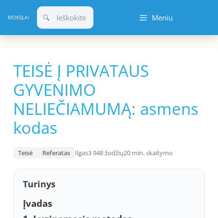
Pereiti
Meniu
prie
turinio
TEISĖ Į PRIVATAUS
GYVENIMO
NELIEČIAMUMĄ: asmens
kodas
Teisė
Referatas
Ilgas
3 948 žodžių
20 min. skaitymo
Turinys
Įvadas