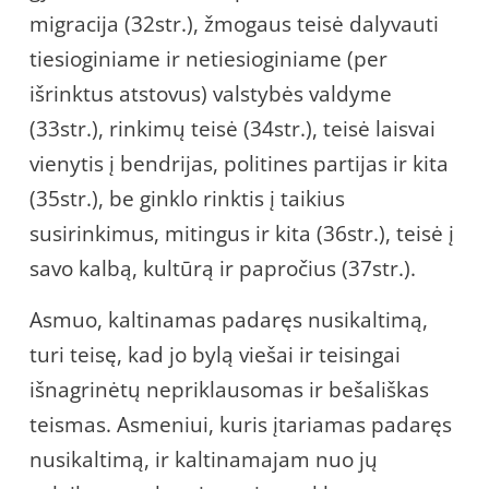
migracija (32str.), žmogaus teisė dalyvauti
tiesioginiame ir netiesioginiame (per
išrinktus atstovus) valstybės valdyme
(33str.), rinkimų teisė (34str.), teisė laisvai
vienytis į bendrijas, politines partijas ir kita
(35str.), be ginklo rinktis į taikius
susirinkimus, mitingus ir kita (36str.), teisė į
savo kalbą, kultūrą ir papročius (37str.).
Asmuo, kaltinamas padaręs nusikaltimą,
turi teisę, kad jo bylą viešai ir teisingai
išnagrinėtų nepriklausomas ir bešališkas
teismas. Asmeniui, kuris įtariamas padaręs
nusikaltimą, ir kaltinamajam nuo jų