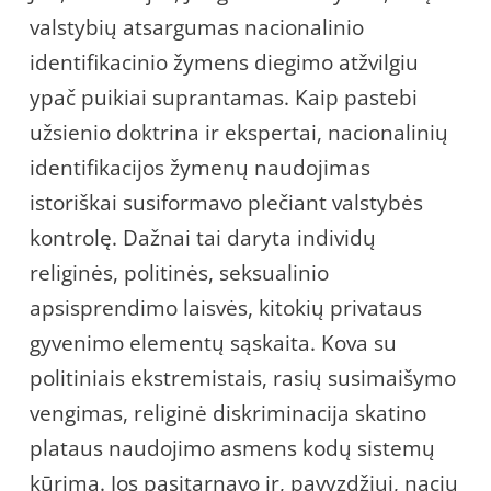
valstybių atsargumas nacionalinio
identifikacinio žymens diegimo atžvilgiu
ypač puikiai suprantamas. Kaip pastebi
užsienio doktrina ir ekspertai, nacionalinių
identifikacijos žymenų naudojimas
istoriškai susiformavo plečiant valstybės
kontrolę. Dažnai tai daryta individų
religinės, politinės, seksualinio
apsisprendimo laisvės, kitokių privataus
gyvenimo elementų sąskaita. Kova su
politiniais ekstremistais, rasių susimaišymo
vengimas, religinė diskriminacija skatino
plataus naudojimo asmens kodų sistemų
kūrimą. Jos pasitarnavo ir, pavyzdžiui, nacių