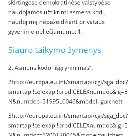
skirtingose demokratinėse valstybėse
naudojamos užtikrinti asmens kodų
naudojimą nepažeidžiant privataus
gyvenimo neliečiamumo: 1.
Siauro taikymo žymenys
2. Asmens kodo “išgryninimas”.
2http://europa.eu.int/smartapi/cgi/sga_doc?
smartapi!celexapi!prod!CELEXnumdoc&lg=E
N&numdoc=31995L0046&model=guichett
3http://europa.eu.int/smartapi/cgi/sga_doc?
smartapi!celexapi!prod!CELEXnumdoc&lg=E
N&numdoc=32001R0045&model=guichett