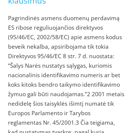
klausimus
Pagrindinės asmens duomenų perdavimą
ES ribose reguliuojančios direktyvos
(95/46/EC, 2002/58/EC) apie asmens kodus
beveik nekalba, apsiribojama tik tokia
Direktyvos 95/46/EC 8 str. 7 d. nuostata:
“Šalys Narės nustatys sąlygas, kuriomis
nacionalinis identifikavimo numeris ar bet
koks kitoks bendro taikymo identifikavimo
žymuo gali būti naudojamas.”2 2001 metais
nedidelę šios taisyklės išimtį numatė tik
Europos Parlamento ir Tarybos
reglamentas Nr. 45/2001.3 Čia teigiama,
kad nustatymas tvarkos, pagal kurią