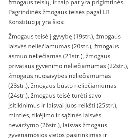
žmogaus teisių, ir taip pat yra prigimtinės.
Pagrindinės žmogaus teisės pagal LR
Konstituciją yra šios:
Žmogaus teisė į gyvybę (19str.), žmogaus
laisvės neliečiamumas (20str.), žmogaus
asmuo neliečiamas (21str.), žmogaus
privataus gyvenimo neliečiamumas (22str.),
žmogaus nuosavybės neliečiamumas
(23str.), žmogaus būsto neliečiamumas
(24str.), žmogaus teisė turėti savo
įsitikinimus ir laisvai juos reikšti (25str.),
minties, tikėjimo ir sąžinės laisvės
nevaržymo (26str.), laisvas žmogaus
gyvenamosios vietos pasirinkimas ir