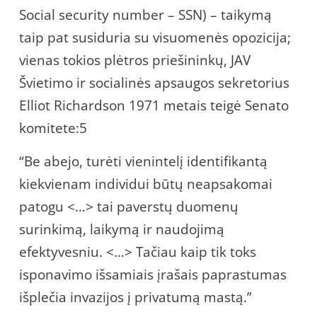
Social security number – SSN) – taikymą
taip pat susiduria su visuomenės opozicija;
vienas tokios plėtros priešininkų, JAV
Švietimo ir socialinės apsaugos sekretorius
Elliot Richardson 1971 metais teigė Senato
komitete:5
“Be abejo, turėti vienintelį identifikantą
kiekvienam individui būtų neapsakomai
patogu <…> tai paverstų duomenų
surinkimą, laikymą ir naudojimą
efektyvesniu. <…> Tačiau kaip tik toks
isponavimo išsamiais įrašais paprastumas
išplečia invazijos į privatumą mastą.”