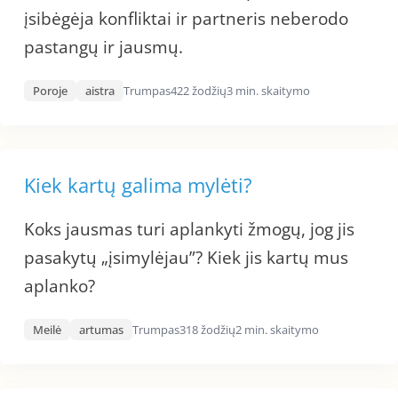
įsibėgėja konfliktai ir partneris neberodo
pastangų ir jausmų.
Poroje
aistra
Trumpas
422 žodžių
3 min. skaitymo
Kiek kartų galima mylėti?
Koks jausmas turi aplankyti žmogų, jog jis
pasakytų „įsimylėjau”? Kiek jis kartų mus
aplanko?
Meilė
artumas
Trumpas
318 žodžių
2 min. skaitymo