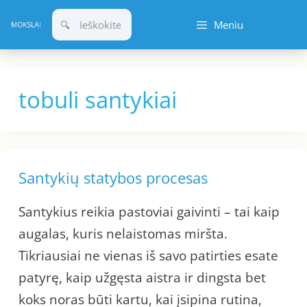
Pereiti
Meniu
prie
turinio
tobuli santykiai
Santykių statybos procesas
Santykius reikia pastoviai gaivinti – tai kaip
augalas, kuris nelaistomas miršta.
Tikriausiai ne vienas iš savo patirties esate
patyrę, kaip užgęsta aistra ir dingsta bet
koks noras būti kartu, kai įsipina rutina,