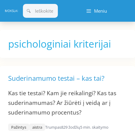
Pereiti
Meniu
prie
turinio
psichologiniai kriterijai
Suderinamumo testai – kas tai?
Kas tie testai? Kam jie reikalingi? Kas tas
suderinamumas? Ar žiūrėti į veidą ar į
suderinamumo procentus?
Pažintys
aistra
Trumpas
829 žodžių
5 min. skaitymo