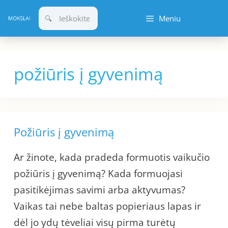
Pereiti
Meniu
prie
turinio
požiūris į gyvenimą
Požiūris į gyvenimą
Ar žinote, kada pradeda formuotis vaikučio
požiūris į gyvenimą? Kada formuojasi
pasitikėjimas savimi arba aktyvumas?
Vaikas tai nebe baltas popieriaus lapas ir
dėl jo ydų tėveliai visų pirma turėtų