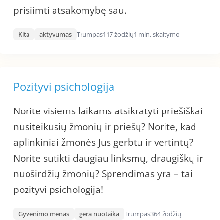
prisiimti atsakomybę sau.
Kita
aktyvumas
Trumpas
117 žodžių
1 min. skaitymo
Pozityvi psichologija
Norite visiems laikams atsikratyti priešiškai
nusiteikusių žmonių ir priešų? Norite, kad
aplinkiniai žmonės Jus gerbtu ir vertintų?
Norite sutikti daugiau linksmų, draugiškų ir
nuoširdžių žmonių? Sprendimas yra – tai
pozityvi psichologija!
Gyvenimo menas
gera nuotaika
Trumpas
364 žodžių