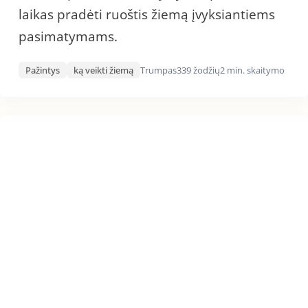
laikas pradėti ruoštis žiemą įvyksiantiems
pasimatymams.
Pažintys
ką veikti žiemą
Trumpas
339 žodžių
2 min. skaitymo