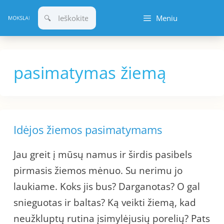
Pereiti
Meniu
prie
turinio
pasimatymas žiemą
Idėjos žiemos pasimatymams
Jau greit į mūsų namus ir širdis pasibels
pirmasis žiemos mėnuo. Su nerimu jo
laukiame. Koks jis bus? Darganotas? O gal
snieguotas ir baltas? Ką veikti žiemą, kad
neužkluptų rutina įsimylėjusių porelių? Pats