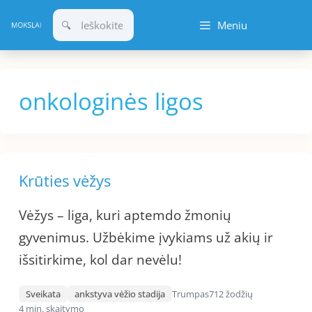
Pereiti
Meniu
prie
turinio
onkologinės ligos
Krūties vėžys
Vėžys – liga, kuri aptemdo žmonių
gyvenimus. Užbėkime įvykiams už akių ir
išsitirkime, kol dar nevėlu!
Sveikata
ankstyva vėžio stadija
Trumpas
712 žodžių
4 min. skaitymo