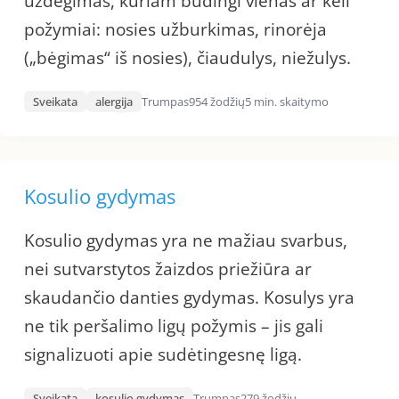
uždegimas, kuriam būdingi vienas ar keli
požymiai: nosies užburkimas, rinorėja
(„bėgimas“ iš nosies), čiaudulys, niežulys.
Sveikata
alergija
Trumpas
954 žodžių
5 min. skaitymo
Kosulio gydymas
Kosulio gydymas yra ne mažiau svarbus,
nei sutvarstytos žaizdos priežiūra ar
skaudančio danties gydymas. Kosulys yra
ne tik peršalimo ligų požymis – jis gali
signalizuoti apie sudėtingesnę ligą.
Sveikata
kosulio gydymas
Trumpas
279 žodžių