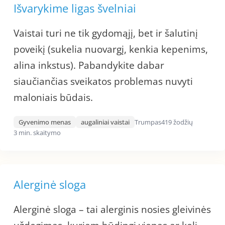
Išvarykime ligas švelniai
Vaistai turi ne tik gydomąjį, bet ir šalutinį
poveikį (sukelia nuovargį, kenkia kepenims,
alina inkstus). Pabandykite dabar
siaučiančias sveikatos problemas nuvyti
maloniais būdais.
Gyvenimo menas
augaliniai vaistai
Trumpas
419 žodžių
3 min. skaitymo
Alerginė sloga
Alerginė sloga – tai alerginis nosies gleivinės