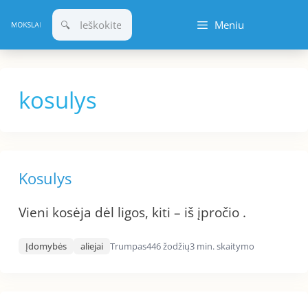
Pereiti
Meniu
prie
turinio
kosulys
Kosulys
Vieni kosėja dėl ligos, kiti – iš įpročio .
Įdomybės
aliejai
Trumpas
446 žodžių
3 min. skaitymo