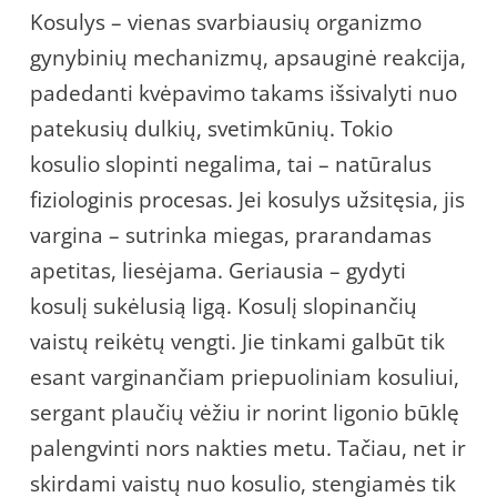
Kosulys – vienas svarbiausių organizmo
gynybinių mechanizmų, apsauginė reakcija,
padedanti kvėpavimo takams išsivalyti nuo
patekusių dulkių, svetimkūnių. Tokio
kosulio slopinti negalima, tai – natūralus
fiziologinis procesas. Jei kosulys užsitęsia, jis
vargina – sutrinka miegas, prarandamas
apetitas, liesėjama. Geriausia – gydyti
kosulį sukėlusią ligą. Kosulį slopinančių
vaistų reikėtų vengti. Jie tinkami galbūt tik
esant varginančiam priepuoliniam kosuliui,
sergant plaučių vėžiu ir norint ligonio būklę
palengvinti nors nakties metu. Tačiau, net ir
skirdami vaistų nuo kosulio, stengiamės tik