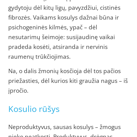
gydytoju dėl kitų ligų, pavyzdžiui, cistinės
fibrozės. Vaikams kosulys dažnai būna ir
psichogeninės kilmės, ypač – dėl
nesutarimų šeimoje: susijaudinę vaikai
pradeda kosėti, atsiranda ir nervinis
raumenų trūkčiojimas.
Na, o dalis žmonių kosčioja dėl tos pačios
priežasties, dėl kurios kiti graužia nagus – iš
įpročio.
Kosulio rūšys
Neproduktyvus, sausas kosulys – žmogus
nieko neatkosti. Produktyvus, drėgnas