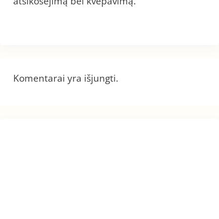
atsikosėjimą bei kvėpavimą.
Komentarai yra išjungti.