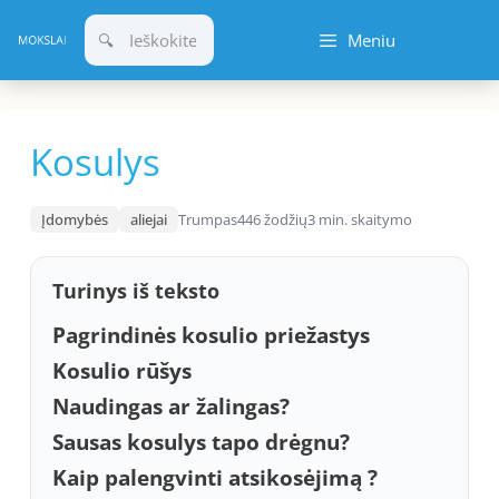
Pereiti
Meniu
prie
turinio
Kosulys
Įdomybės
aliejai
Trumpas
446 žodžių
3 min. skaitymo
Turinys iš teksto
Pagrindinės kosulio priežastys
Kosulio rūšys
Naudingas ar žalingas?
Sausas kosulys tapo drėgnu?
Kaip palengvinti atsikosėjimą ?