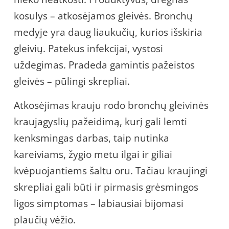
kosulys – atkosėjamos gleivės. Bronchų
medyje yra daug liaukučių, kurios išskiria
gleivių. Patekus infekcijai, vystosi
uždegimas. Pradeda gamintis pažeistos
gleivės – pūlingi skrepliai.
Atkosėjimas krauju rodo bronchų gleivinės
kraujagyslių pažeidimą, kurį gali lemti
kenksmingas darbas, taip nutinka
kareiviams, žygio metu ilgai ir giliai
kvėpuojantiems šaltu oru. Tačiau kraujingi
skrepliai gali būti ir pirmasis grėsmingos
ligos simptomas – labiausiai bijomasi
plaučių vėžio.