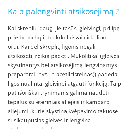
Kaip palengvinti atsikosėjimą ?
Kai skreplių daug, jie tąsūs, gleivingi, prilipę
prie bronchų ir trukdo laisvai cirkuliuoti
orui. Kai dėl skreplių ligonis negali
atsikosėti, reikia padėti. Mukolitikai (gleives
skystinantys bei atsikosėjimą lengvinantys
preparatai, pvz., n-acetilcisteinas)) padeda
ligos nualintai gleivinei atgauti funkciją. Taip
pat išoriškai trynimams galima naudoti
tepalus su eteriniais aliejais ir kamparo
aliejumi, kurie skystina kvėpavimo takuose
susikaupusias gleives ir lengvina