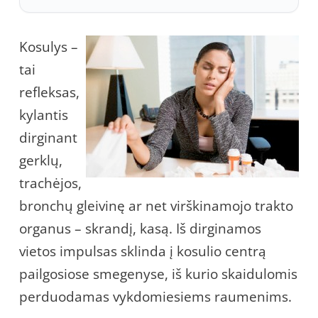
Kosulys –
tai
refleksas,
kylantis
dirginant
gerklų,
trachėjos,
bronchų gleivinę ar net virškinamojo trakto
organus – skrandį, kasą. Iš dirginamos
vietos impulsas sklinda į kosulio centrą
pailgosiose smegenyse, iš kurio skaidulomis
perduodamas vykdomiesiems raumenims.