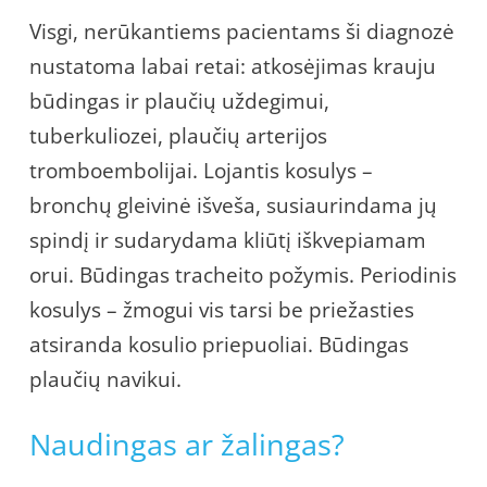
Visgi, nerūkantiems pacientams ši diagnozė
nustatoma labai retai: atkosėjimas krauju
būdingas ir plaučių uždegimui,
tuberkuliozei, plaučių arterijos
tromboembolijai. Lojantis kosulys –
bronchų gleivinė išveša, susiaurindama jų
spindį ir sudarydama kliūtį iškvepiamam
orui. Būdingas tracheito požymis. Periodinis
kosulys – žmogui vis tarsi be priežasties
atsiranda kosulio priepuoliai. Būdingas
plaučių navikui.
Naudingas ar žalingas?