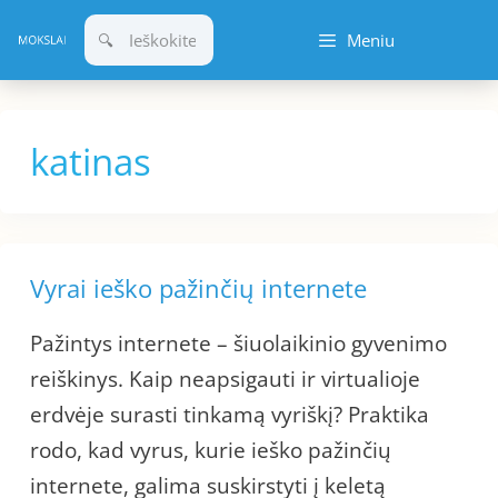
Pereiti
Meniu
prie
turinio
katinas
Vyrai ieško pažinčių internete
Pažintys internete – šiuolaikinio gyvenimo
reiškinys. Kaip neapsigauti ir virtualioje
erdvėje surasti tinkamą vyriškį? Praktika
rodo, kad vyrus, kurie ieško pažinčių
internete, galima suskirstyti į keletą