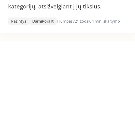
kategorijų, atsižvelgiant į jų tikslus.
Pažintys
DarniPora.lt
Trumpas
721 žodžių
4 min. skaitymo