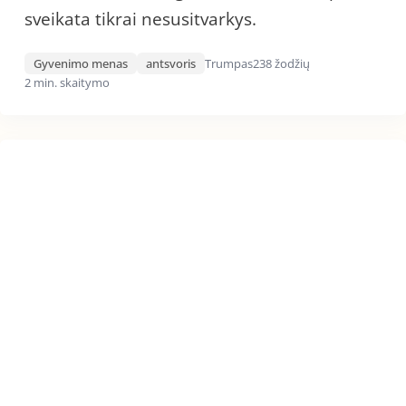
sveikata tikrai nesusitvarkys.
Gyvenimo menas
antsvoris
Trumpas
238 žodžių
2 min. skaitymo