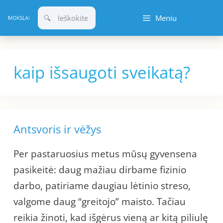
Pereiti
Meniu
prie
turinio
kaip išsaugoti sveikatą?
Antsvoris ir vėžys
Per pastaruosius metus mūsų gyvensena
pasikeitė: daug mažiau dirbame fizinio
darbo, patiriame daugiau lėtinio streso,
valgome daug “greitojo” maisto. Tačiau
reikia žinoti, kad išgėrus vieną ar kitą piliulę