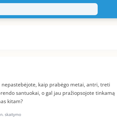
ė nepastebėjote, kaip prabėgo metai, antri, treti
ibrendo santuokai, o gal jau pražiopsojote tinkamą
enas kitam?
n. skaitymo