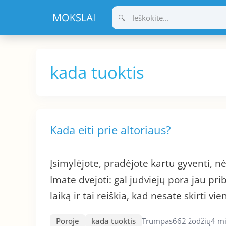
Pereiti
prie
turinio
kada tuoktis
Kada eiti prie altoriaus?
Įsimylėjote, pradėjote kartu gyventi, n
Imate dvejoti: gal judviejų pora jau pr
laiką ir tai reiškia, kad nesate skirti vi
Poroje
kada tuoktis
Trumpas
662 žodžių
4 mi