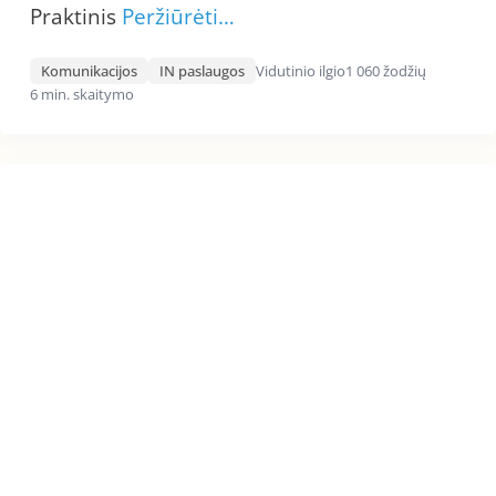
Praktinis
Peržiūrėti…
Komunikacijos
IN paslaugos
Vidutinio ilgio
1 060 žodžių
6 min. skaitymo