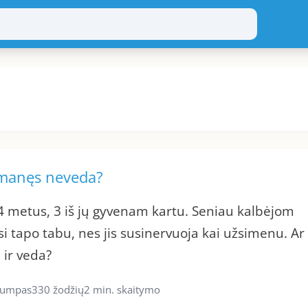
 manęs neveda?
4 metus, 3 iš jų gyvenam kartu. Seniau kalbėjom
i tapo tabu, nes jis susinervuoja kai užsimenu. Ar
a ir veda?
rumpas
330 žodžių
2 min. skaitymo