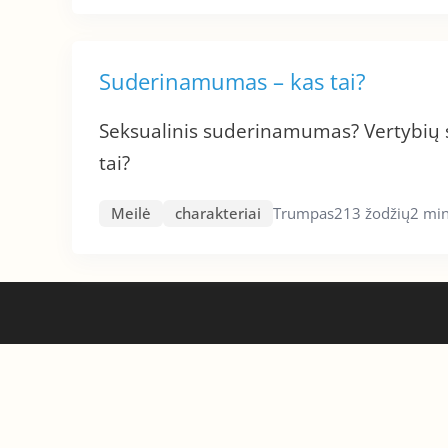
Suderinamumas – kas tai?
Seksualinis suderinamumas? Vertybi
tai?
Meilė
charakteriai
Trumpas
213 žodžių
2 min