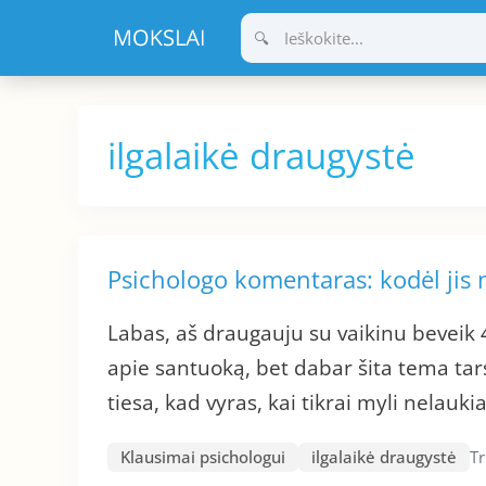
Pereiti
prie
turinio
ilgalaikė draugystė
Psichologo komentaras: kodėl jis
Labas, aš draugauju su vaikinu beveik 
apie santuoką, bet dabar šita tema tars
tiesa, kad vyras, kai tikrai myli nelauki
Klausimai psichologui
ilgalaikė draugystė
T