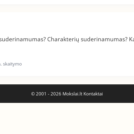
ų suderinamumas? Charakterių suderinamumas? K
. skaitymo
© 2001 - 2026 Mokslai.lt
Kontaktai