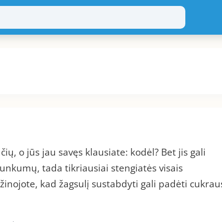
ių, o jūs jau savęs klausiate: kodėl? Bet jis gali
a sunkumų, tada tikriausiai stengiatės visais
žinojote, kad žagsulį sustabdyti gali padėti cukrau