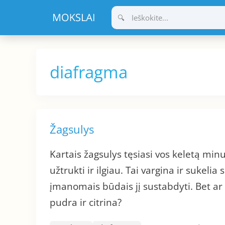
Pereiti
prie
turinio
diafragma
Žagsulys
Kartais žagsulys tęsiasi vos keletą minuč
užtrukti ir ilgiau. Tai vargina ir sukeli
įmanomais būdais jį sustabdyti. Bet ar 
pudra ir citrina?