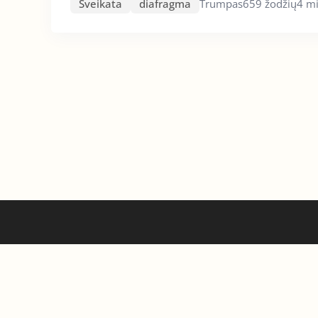
Sveikata
diafragma
Trumpas
659 žodžių
4 mi