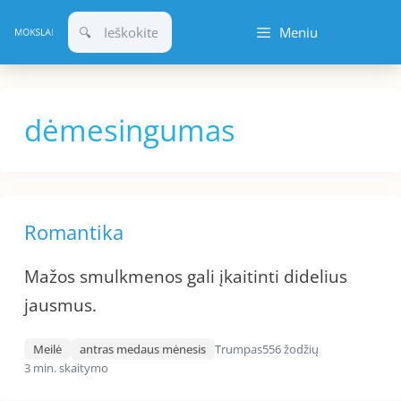
Pereiti
Meniu
prie
turinio
dėmesingumas
Romantika
Mažos smulkmenos gali įkaitinti didelius
jausmus.
Meilė
antras medaus mėnesis
Trumpas
556 žodžių
3 min. skaitymo