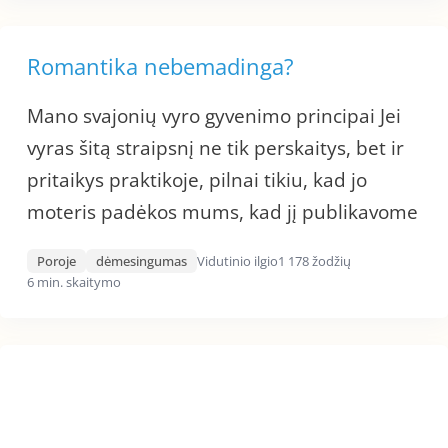
Romantika nebemadinga?
Mano svajonių vyro gyvenimo principai Jei
vyras šitą straipsnį ne tik perskaitys, bet ir
pritaikys praktikoje, pilnai tikiu, kad jo
moteris padėkos mums, kad jį publikavome
Poroje
dėmesingumas
Vidutinio ilgio
1 178 žodžių
6 min. skaitymo