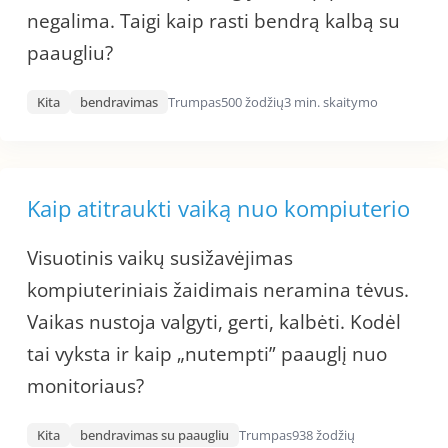
negalima. Taigi kaip rasti bendrą kalbą su
paaugliu?
Kita
bendravimas
Trumpas
500 žodžių
3 min. skaitymo
Kaip atitraukti vaiką nuo kompiuterio
Visuotinis vaikų susižavėjimas
kompiuteriniais žaidimais neramina tėvus.
Vaikas nustoja valgyti, gerti, kalbėti. Kodėl
tai vyksta ir kaip „nutempti” paauglį nuo
monitoriaus?
Kita
bendravimas su paaugliu
Trumpas
938 žodžių