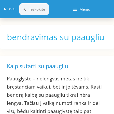
Pereiti
Meniu
prie
turinio
bendravimas su paaugliu
Kaip sutarti su paaugliu
Paauglystė – nelengvas metas ne tik
bręstančiam vaikui, bet ir jo tėvams. Rasti
bendrą kalbą su paaugliu tikrai nėra
lengva. Tačiau į vaiką numoti ranka ir dėl
visų bėdų kaltinti paauglystę taip pat