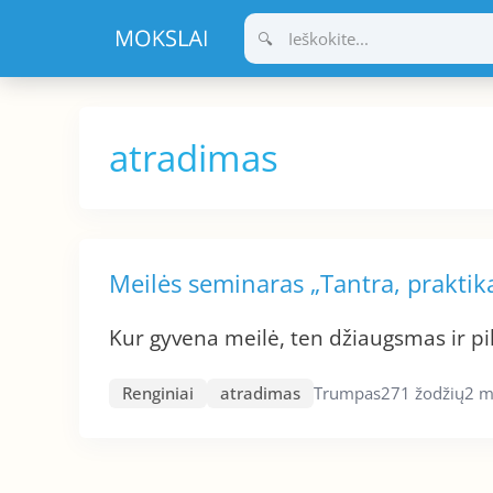
Pereiti
prie
turinio
atradimas
Meilės seminaras „Tantra, praktika
Kur gyvena meilė, ten džiaugsmas ir pil
Renginiai
atradimas
Trumpas
271 žodžių
2 m