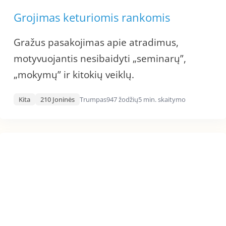
Grojimas keturiomis rankomis
Gražus pasakojimas apie atradimus,
motyvuojantis nesibaidyti „seminarų”,
„mokymų” ir kitokių veiklų.
Kita
210 Joninės
Trumpas
947 žodžių
5 min. skaitymo