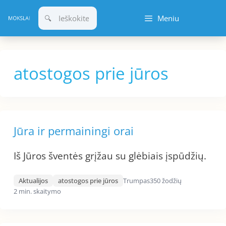
Pereiti
Meniu
prie
turinio
atostogos prie jūros
Jūra ir permainingi orai
Iš Jūros šventės grįžau su glėbiais įspūdžių.
Aktualijos
atostogos prie jūros
Trumpas
350 žodžių
2 min. skaitymo