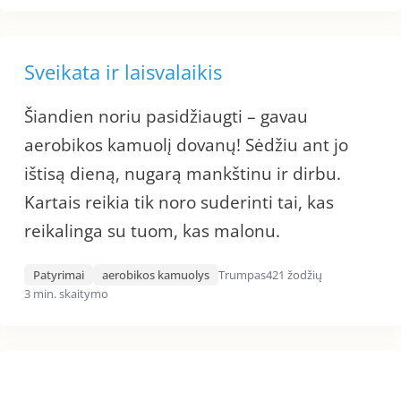
Sveikata ir laisvalaikis
Šiandien noriu pasidžiaugti – gavau
aerobikos kamuolį dovanų! Sėdžiu ant jo
ištisą dieną, nugarą mankštinu ir dirbu.
Kartais reikia tik noro suderinti tai, kas
reikalinga su tuom, kas malonu.
Patyrimai
aerobikos kamuolys
Trumpas
421 žodžių
3 min. skaitymo