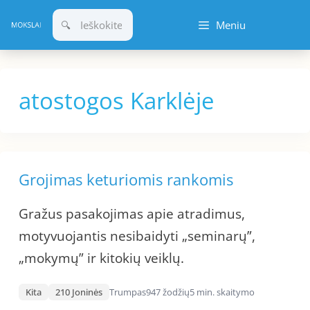
Pereiti
Meniu
prie
turinio
atostogos Karklėje
Grojimas keturiomis rankomis
Gražus pasakojimas apie atradimus,
motyvuojantis nesibaidyti „seminarų”,
„mokymų” ir kitokių veiklų.
Kita
210 Joninės
Trumpas
947 žodžių
5 min. skaitymo