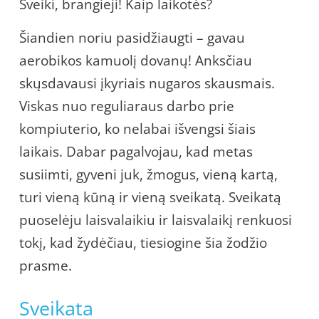
Sveiki, brangieji! Kaip laikotės?
Šiandien noriu pasidžiaugti – gavau
aerobikos kamuolį dovanų! Anksčiau
skųsdavausi įkyriais nugaros skausmais.
Viskas nuo reguliaraus darbo prie
kompiuterio, ko nelabai išvengsi šiais
laikais. Dabar pagalvojau, kad metas
susiimti, gyveni juk, žmogus, vieną kartą,
turi vieną kūną ir vieną sveikatą. Sveikatą
puoselėju laisvalaikiu ir laisvalaikį renkuosi
tokį, kad žydėčiau, tiesiogine šia žodžio
prasme.
Sveikata