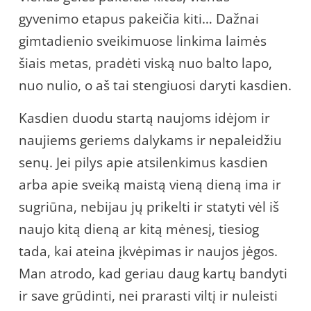
gyvenimo etapus pakeičia kiti… Dažnai
gimtadienio sveikimuose linkima laimės
šiais metas, pradėti viską nuo balto lapo,
nuo nulio, o aš tai stengiuosi daryti kasdien.
Kasdien duodu startą naujoms idėjom ir
naujiems geriems dalykams ir nepaleidžiu
senų. Jei pilys apie atsilenkimus kasdien
arba apie sveiką maistą vieną dieną ima ir
sugriūna, nebijau jų prikelti ir statyti vėl iš
naujo kitą dieną ar kitą mėnesį, tiesiog
tada, kai ateina įkvėpimas ir naujos jėgos.
Man atrodo, kad geriau daug kartų bandyti
ir save grūdinti, nei prarasti viltį ir nuleisti