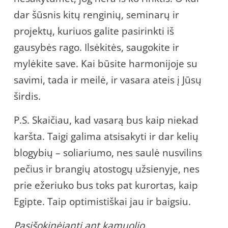
dar šūsnis kitų renginių, seminarų ir
projektų, kuriuos galite pasirinkti iš
gausybės rago. Ilsėkitės, saugokite ir
mylėkite save. Kai būsite harmonijoje su
savimi, tada ir meilė, ir vasara ateis į Jūsų
širdis.
P.S. Skaičiau, kad vasarą bus kaip niekad
karšta. Taigi galima atsisakyti ir dar kelių
blogybių – soliariumo, nes saulė nusvilins
pečius ir brangių atostogų užsienyje, nes
prie ežeriuko bus toks pat kurortas, kaip
Egipte. Taip optimistiškai jau ir baigsiu.
Pasišokinėjanti ant kamuolio