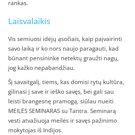
rankas.
Laisvalaikis
Vis semiuosi idėjų ąsočiais, kaip paįvairinti
savo laiką ir ko nors naujo paragauti, kad
būnant pensininke netektų graužti nagų,
jog kažko nepabandžiau.
Šį savaitgalį, tiems, kas domisi rytų kultūra,
gilinasi į save ir ieško savęs, bei gali sau
leisti brangesnę pramogą, siūlau nueiti
MEILĖS SEMINARAS su Tantra. Seminarą
vesti atvažiuoja meilės ir savęs pažinimo
mokytojas iš Indijos.