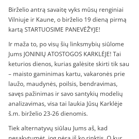
Birželio antrą savaitę vyks mūsų renginiai
Vilniuje ir Kaune, o birželio 19 dieną pirmą
kartą STARTUOSIME PANEVĖŽYJE!
Ir maža to, po visų šių linksmybių siūlome
Jums JONINIŲ ATOSTOGOS KARKLĖJE! Tai
keturios dienos, kurias galėsite skirti tik sau
– maisto gaminimas kartu, vakaronės prie
laužo, maudynės, poilsis, bendravimas,
savęs pažinimas ir savo santykių modelių
analizavimas, visa tai laukia Jūsų Karklėje
š.m. birželio 23-26 dienomis.
Tiek alternatyvų siūlau Jums aš, kad
nesakytumėt, jog nėra iš ko rinktis. O kur