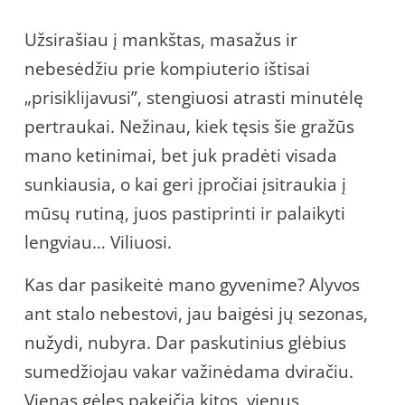
Užsirašiau į mankštas, masažus ir
nebesėdžiu prie kompiuterio ištisai
„prisiklijavusi”, stengiuosi atrasti minutėlę
pertraukai. Nežinau, kiek tęsis šie gražūs
mano ketinimai, bet juk pradėti visada
sunkiausia, o kai geri įpročiai įsitraukia į
mūsų rutiną, juos pastiprinti ir palaikyti
lengviau… Viliuosi.
Kas dar pasikeitė mano gyvenime? Alyvos
ant stalo nebestovi, jau baigėsi jų sezonas,
nužydi, nubyra. Dar paskutinius glėbius
sumedžiojau vakar važinėdama dviračiu.
Vienas gėles pakeičia kitos, vienus