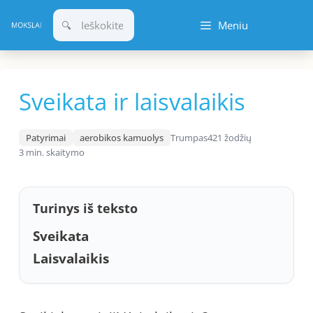
Pereiti
Meniu
prie
turinio
Sveikata ir laisvalaikis
Patyrimai
aerobikos kamuolys
Trumpas
421 žodžių
3 min. skaitymo
Turinys iš teksto
Sveikata
Laisvalaikis