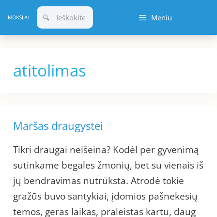
Pereiti
Meniu
prie
turinio
atitolimas
Maršas draugystei
Tikri draugai neišeina? Kodėl per gyvenimą
sutinkame begales žmonių, bet su vienais iš
jų bendravimas nutrūksta. Atrodė tokie
gražūs buvo santykiai, įdomios pašnekesių
temos, geras laikas, praleistas kartu, daug