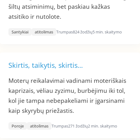
šiltų atsiminimų, bet paskiau kažkas
atsitiko ir nutolote.
Santykiai
atitolimas
Trumpas
824 žodžių
5 min. skaitymo
Skirtis, taikytis, skirtis…
Moterų reikalavimai vadinami moteriškais
kaprizais, vėliau zyzimu, burbėjimu iki tol,
kol jie tampa nebepakeliami ir įgarsinami
kaip skyrybų priežastis.
Poroje
atitolimas
Trumpas
271 žodžių
2 min. skaitymo