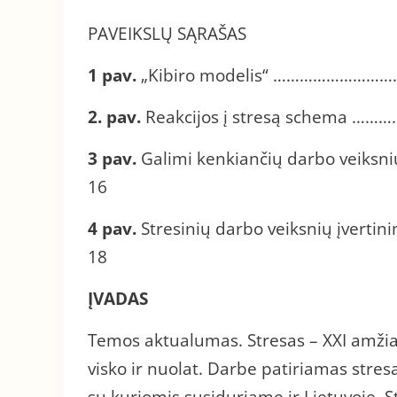
PAVEIKSLŲ SĄRAŠAS
1 pav.
„Kibiro modelis“ ………………
2. pav.
Reakcijos į stresą sche
3 pav.
Galimi kenkiančių darbo veiks
16
4 pav.
Stresinių darbo veiksnių į
18
ĮVADAS
Temos aktualumas. Stresas – XXI amži
visko ir nuolat. Darbe patiriamas stres