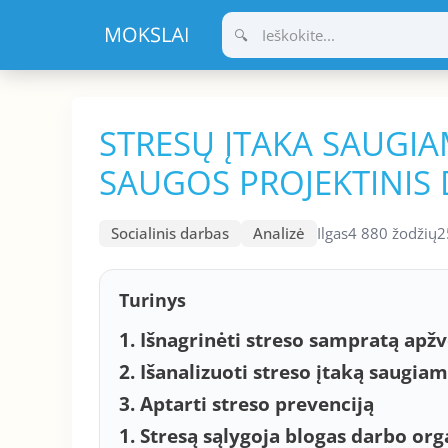
Pereiti
prie
turinio
STRESŲ ĮTAKA SAUGIA
SAUGOS PROJEKTINIS
Socialinis darbas
Analizė
Ilgas
4 880 žodžių
2
Turinys
1. Išnagrinėti streso sampratą apžv
2. Išanalizuoti streso įtaką saugia
3. Aptarti streso prevenciją
1. Stresą sąlygoja blogas darbo or