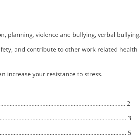
n, planning, violence and bullying, verbal bullying
ety, and contribute to other work-related health
an increase your resistance to stress.
……………………………………………………………………… 2
………………………………………………………………………. 3
……………………………………………………………………. 5