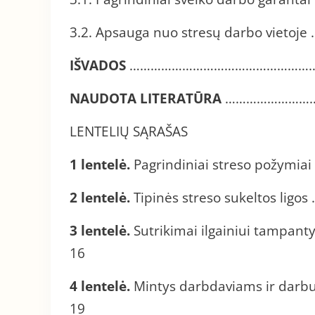
3.2. Apsauga nuo stresų darbo v
IŠVADOS
………………………………………………
NAUDOTA LITERATŪRA
……………………
LENTELIŲ SĄRAŠAS
1 lentelė.
Pagrindiniai streso po
2 lentelė.
Tipinės streso sukelto
3 lentelė.
Sutrikimai ilgainiui tam
16
4 lentelė.
Mintys darbdaviams ir 
19