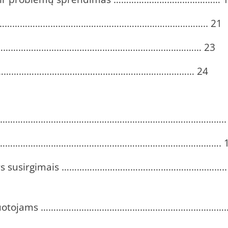
ietoje ……………………………………………………………………….. 21
…………………………………………………………………… 23
…………………………………………………………………… 24
žymiai ……………………………………………………………………………..
s ligos ……………………………………………………………………………. 
pantys susirgimais ………………………………………………………..
darbuotojams ……………………………………………………………….