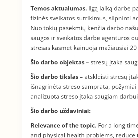
Temos aktualumas.
Ilgą laiką darbe pa
fizinės sveikatos sutrikimus, silpnint
Nuo tokių pasekmių kenčia darbo naš
saugos ir sveikatos darbe agentūros 
stresas kasmet kainuoja mažiausiai 20 
Šio darbo objektas –
stresų įtaka sau
Šio darbo tikslas –
atskleisti stresų į
išnagrinėta streso samprata, požymiai i
analizuota streso įtaka saugiam darbui.
Šio darbo uždaviniai:
Relevance of the topic
.
For a long tim
and physical health problems, reduce t