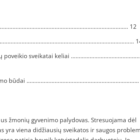
……………………………………………………………………………….. 12
ma …………………………………………………………………………………… 1
nių poveikio sveikatai keliai ……………………………………..
vertinimo būdai ………………………………………………………………
aus žmonių gyvenimo palydovas. Stresuojama dėl
as yra viena didžiausių sveikatos ir saugos proble