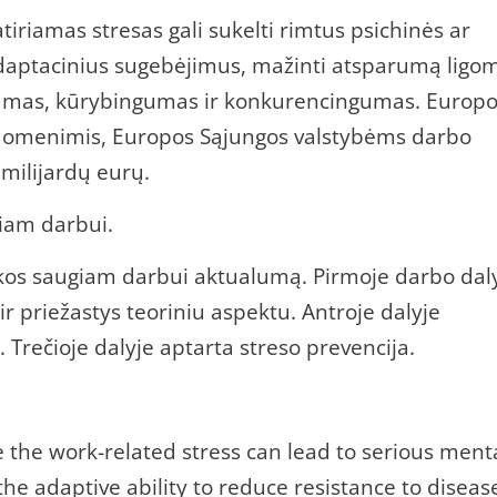
tiriamas stresas gali sukelti rimtus psichinės ar
i adaptacinius sugebėjimus, mažinti atsparumą ligo
umas, kūrybingumas ir konkurencingumas. Europ
duomenimis, Europos Sąjungos valstybėms darbo
milijardų eurų.
giam darbui.
takos saugiam darbui aktualumą. Pirmoje darbo dal
r priežastys teoriniu aspektu. Antroje dalyje
 Trečioje dalyje aptarta streso prevencija.
e the work-related stress can lead to serious ment
he adaptive ability to reduce resistance to diseas