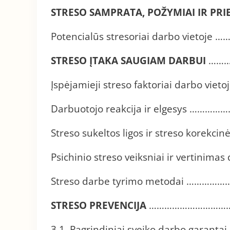
STRESO SAMPRATA,
POŽYMIAI IR PRI
Potencialūs stresoriai darbo vi
STRESO ĮTAKA SAUGIAM DARBUI
……
Įspėjamieji streso faktoriai dar
Darbuotojo reakcija ir elgesys
Streso sukeltos ligos ir streso ko
Psichinio streso veiksniai ir ver
Streso darbe tyrimo metodai 
STRESO PREVENCIJA
……………………………
3.1. Pagrindiniai sveiko darbo gar