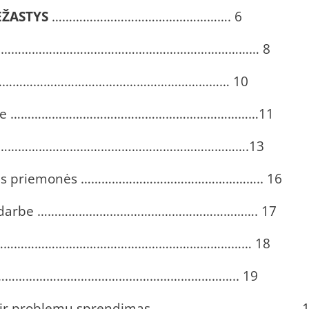
EŽASTYS
……………………………………………. 6
etoje ……………………………………………………………………… 8
…………………………………………………………… 10
bo vietoje ………………………………………………………………11
 …………………………………………………………………………….13
rekcinės priemonės …………………………………………….. 16
tinimas darbe ………………………………………………………. 17
……………………………………………………………………………… 18
………………………………………………………….. 19
antai ir problemų sprendimas …………………………………… 