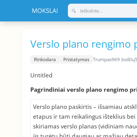
Pereiti
prie
turinio
Verslo plano rengimo p
Rinkodara
Pristatymas
Trumpas
969 žodžių
Untitled
Pagrindiniai verslo plano rengimo pr
Verslo plano paskirtis – išsamiau atskl
etapus ir tam reikalingus išteklius bei 
skiriamas verslo planas (vidiniam naud
jis turėtų būti daugiau ar mažiau deta