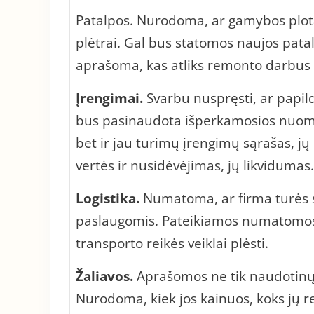
Patalpos. Nurodoma, ar gamybos plotai
plėtrai. Gal bus statomos naujos pat
aprašoma, kas atliks remonto darbus i
Įrengimai.
Svarbu nuspręsti, ar papild
bus pasinaudota išperkamosios nuomos
bet ir jau turimų įrengimų sąrašas, j
vertės ir nusidėvėjimas, jų likvidumas.
Logistika.
Numatoma, ar firma turės s
paslaugomis. Pateikiamos numatomos
transporto reikės veiklai plėsti.
Žaliavos.
Aprašomos ne tik naudotinų a
Nurodoma, kiek jos kainuos, koks jų re