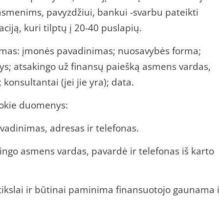
 asmenims, pavyzdžiui, bankui -svarbu pateikti
ciją, kuri tilptų į 20-40 puslapių.
mas: įmonės pavadinimas; nuosavybės forma;
s; atsakingo už finansų paiešką asmens vardas,
konsultantai (jei jie yra); data.
okie duomenys:
adinimas, adresas ir telefonas.
go asmens vardas, pavardė ir telefonas iš karto
ikslai ir būtinai paminima finansuotojo gaunama 