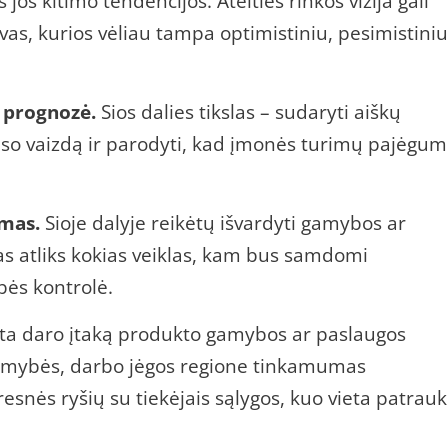
os kitimo tendencijos. Ateities rinkos vizija gali
vas, kurios vėliau tampa optimistiniu, pesimistiniu
 prognozė.
Sios dalies tikslas – sudaryti aiškų
so vaizdą ir parodyti, kad įmonės turimų pajėgu
mas.
Sioje dalyje reikėtų išvardyti gamybos ar
kas atliks kokias veiklas, kam bus samdomi
bės kontrolė.
ta daro įtaką produkto gamybos ar paslaugos
alimybės, darbo jėgos regione tinkamumas
eresnės ryšių su tiekėjais sąlygos, kuo vieta patrauk