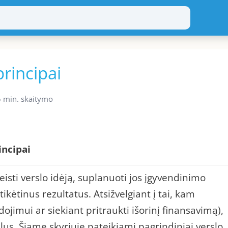
rincipai
5 min. skaitymo
incipai
eisti verslo idėją, suplanuoti jos įgyvendinimo
tikėtinus rezultatus. Atsižvelgiant į tai, kam
ojimui ar siekiant pritraukti išorinį finansavimą),
lus. Šiame skyriuje pateikiami pagrindiniai verslo