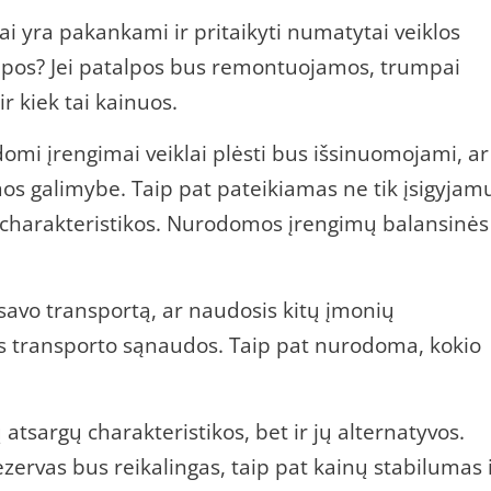
 yra pakankami ir pritaikyti numatytai veiklos
alpos? Jei patalpos bus remontuojamos, trumpai
r kiek tai kainuos.
omi įrengimai veiklai plėsti bus išsinuomojami, ar
 galimybe. Taip pat pateikiamas ne tik įsigyjam
ų charakteristikos. Nurodomos įrengimų balansinės
avo transportą, ar naudosis kitų įmonių
 transporto sąnaudos. Taip pat nurodoma, kokio
tsargų charakteristikos, bet ir jų alternatyvos.
zervas bus reikalingas, taip pat kainų stabilumas 