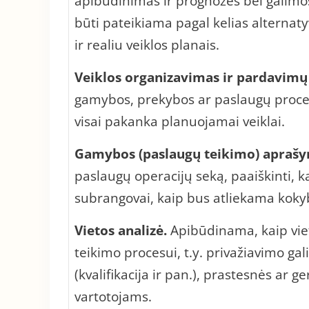
apibūdinimas ir prognozės bei galimos j
būti pateikiama pagal kelias alternaty
ir realiu veiklos planais.
Veiklos organizavimas ir pardavimų
gamybos, prekybos ar paslaugų proce
visai pakanka planuojamai veiklai.
Gamybos (paslaugų teikimo) aprašy
paslaugų operacijų seką, paaiškinti, 
subrangovai, kaip bus atliekama koky
Vietos analizė.
Apibūdinama, kaip vie
teikimo procesui, t.y. privažiavimo g
(kvalifikacija ir pan.), prastesnės ar g
vartotojams.