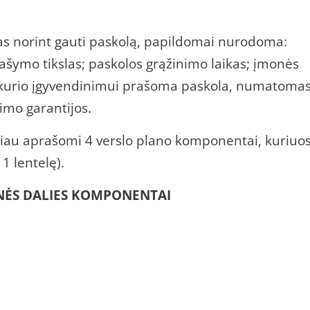
mas norint gauti paskolą, papildomai nurodoma:
ašymo tikslas; paskolos grąžinimo laikas; įmonės
 kurio įgyvendinimui prašoma paskola, numatoma
imo garantijos.
liau aprašomi 4 verslo plano komponentai, kuriuo
 1 lentelę).
INĖS DALIES KOMPONENTAI