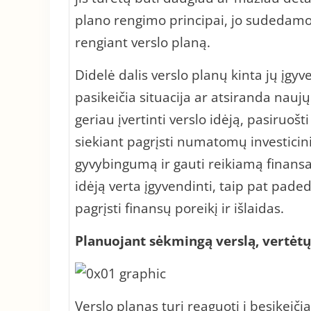
plano rengimo principai, jo sudedamosi
rengiant verslo planą.
Didelė dalis verslo planų kinta jų įgy
pasikeičia situacija ar atsiranda nauj
geriau įvertinti verslo idėją, pasiruo
siekiant pagrįsti numatomų investicin
gyvybingumą ir gauti reikiamą finansav
idėją verta įgyvendinti, taip pat pade
pagrįsti finansų poreikį ir išlaidas.
Planuojant sėkmingą verslą, vertėtų
Verslo planas turi reaguoti į besikeičia