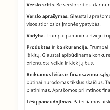
Verslo sritis.
Be verslo srities, dar nu
Verslo aprašymas.
Glaustai aprašoma 
visos stipriosios įmonės ypatybės.
Vadyba
.
Trumpai paminima dviejų trijų 
Produktas ir konkurencija.
Trumpai a
iš kitų. Glaustai apibūdinama konkurenc
orientuota veikla ir kiek jų bus.
Reikiamos lėšos ir finansavimo sąly
būtinai nurodomas tikslus skaičius. Ta
platinimas. Aprašomos priimtinos fin
Lėšų panaudojimas.
Pateikiamos atski