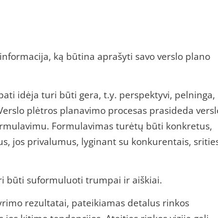
nformacija, ką būtina aprašyti savo verslo plano
pati idėja turi būti gera, t.y. perspektyvi, pelninga,
 Verslo plėtros planavimo procesas prasideda versl
 formulavimu. Formulavimas turėtų būti konkretus,
, jos privalumus, lyginant su konkurentais, sritie
ri būti suformuluoti trumpai ir aiškiai.
rimo rezultatai, pateikiamas detalus rinkos