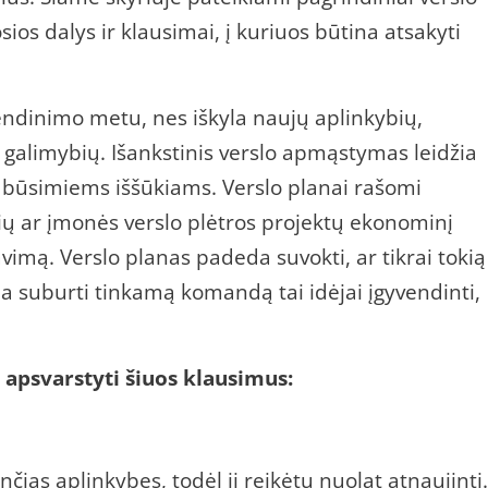
os dalys ir klausimai, į kuriuos būtina atsakyti
vendinimo metu, nes iškyla naujų aplinkybių,
ų galimybių. Išankstinis verslo apmąstymas leidžia
šti būsimiems iššūkiams. Verslo planai rašomi
ių ar įmonės verslo plėtros projektų ekonominį
imą. Verslo planas padeda suvokti, ar tikrai tokią
da suburti tinkamą komandą tai idėjai įgyvendinti,
 apsvarstyti šiuos klausimus:
nčias aplinkybes, todėl jį reikėtų nuolat atnaujinti.