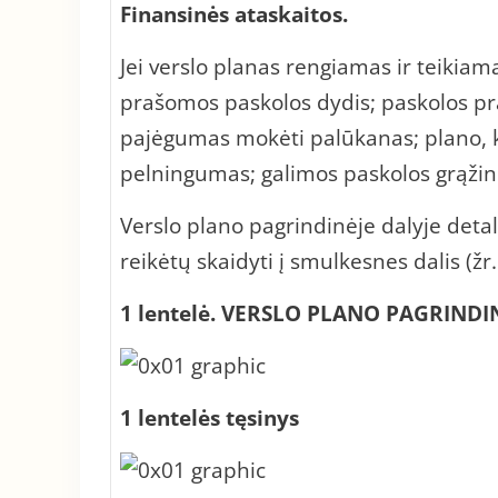
Finansinės ataskaitos.
Jei verslo planas rengiamas ir teikia
prašomos paskolos dydis; paskolos pr
pajėgumas mokėti palūkanas; plano,
pelningumas; galimos paskolos grąžin
Verslo plano pagrindinėje dalyje deta
reikėtų skaidyti į smulkesnes dalis (žr.
1 lentelė. VERSLO PLANO PAGRIND
1 lentelės tęsinys