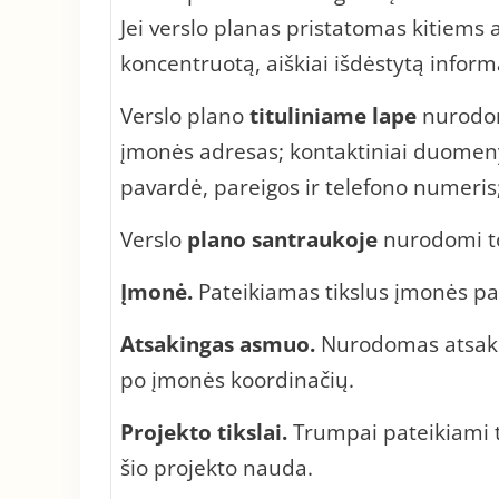
Jei verslo planas pristatomas kitiems
koncentruotą, aiškiai išdėstytą informa
Verslo plano
tituliniame lape
nurodo
įmonės adresas; kontaktiniai duomeny
pavardė, pareigos ir telefono numeris; 
Verslo
plano s
antraukoje
nurodomi t
Įmonė.
Pateikiamas tikslus įmonės pav
Atsakingas asmuo.
Nurodomas atsakin
po įmonės koordinačių.
Projekto tikslai.
Trumpai pateikiami t
šio projekto nauda.