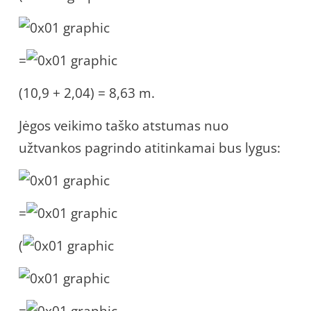
=
(10,9 + 2,04) = 8,63 m.
Jėgos veikimo taško atstumas nuo
užtvankos pagrindo atitinkamai bus lygus:
=
(
=