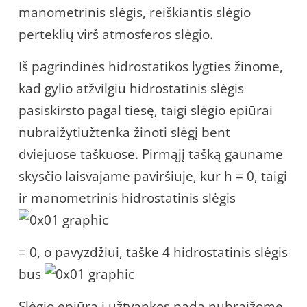
manometrinis slėgis, reiškiantis slėgio
perteklių virš atmosferos slėgio.
Iš pagrindinės hidrostatikos lygties žinome,
kad gylio atžvilgiu hidrostatinis slėgis
pasiskirsto pagal tiesę, taigi slėgio epiūrai
nubraižytiužtenka žinoti slėgį bent
dviejuose taškuose. Pirmąjį tašką gauname
skysčio laisvajame paviršiuje, kur h = 0, taigi
ir manometrinis hidrostatinis slėgis
= 0, o pavyzdžiui, taške 4 hidrostatinis slėgis
bus
Slėgio epiūrą į užtvankos padą nubraižome