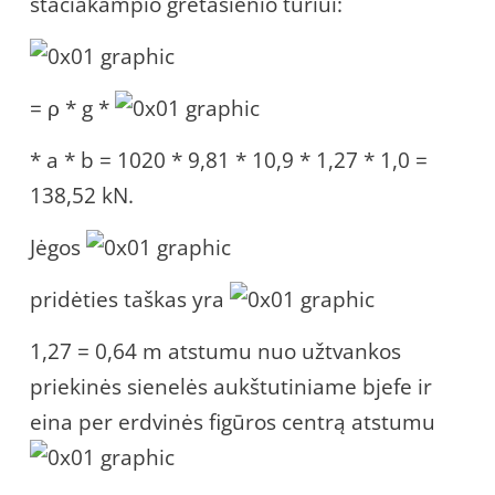
stačiakampio gretasienio tūriui:
= ρ * g *
* a * b = 1020 * 9,81 * 10,9 * 1,27 * 1,0 =
138,52 kN.
Jėgos
pridėties taškas yra
1,27 = 0,64 m atstumu nuo užtvankos
priekinės sienelės aukštutiniame bjefe ir
eina per erdvinės figūros centrą atstumu