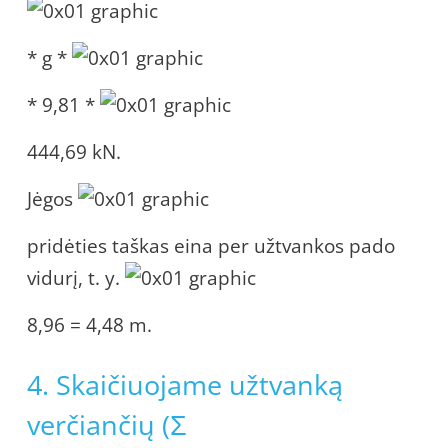
* g *
* 9,81 *
444,69 kN.
Jėgos
pridėties taškas eina per užtvankos pado
vidurį, t. y.
8,96 = 4,48 m.
4. Skaičiuojame užtvanką
verčiančių (Σ