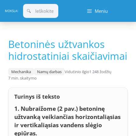
Pereiti
Meniu
prie
turinio
Betoninės užtvankos
hidrostatiniai skaičiavimai
Mechanika
Namų darbas
Vidutinio ilgio
1 248 žodžių
7 min. skaitymo
Turinys iš teksto
1. Nubraižome (2 pav.) betoninę
užtvanką veikiančias horizontaliąsias
ir vertikaliąsias vandens slėgio
epiūras.