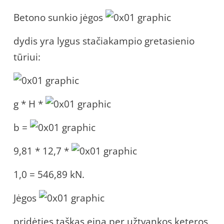
Betono sunkio jėgos
dydis yra lygus stačiakampio gretasienio
tūriui:
g * H *
b =
9,81 * 12,7 *
1,0 = 546,89 kN.
Jėgos
pridėties taškas eina per užtvankos keteros