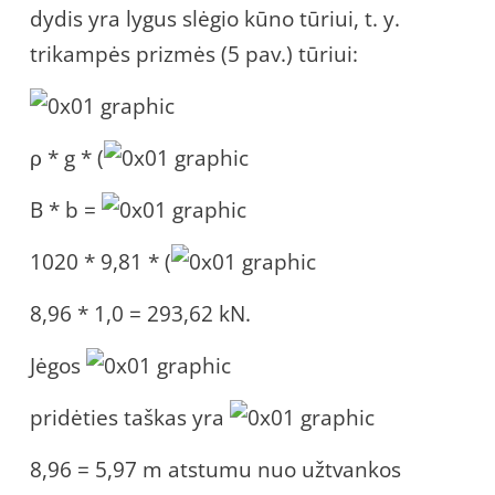
dydis yra lygus slėgio kūno tūriui, t. y.
trikampės prizmės (5 pav.) tūriui:
ρ * g * (
B * b =
1020 * 9,81 * (
8,96 * 1,0 = 293,62 kN.
Jėgos
pridėties taškas yra
8,96 = 5,97 m atstumu nuo užtvankos