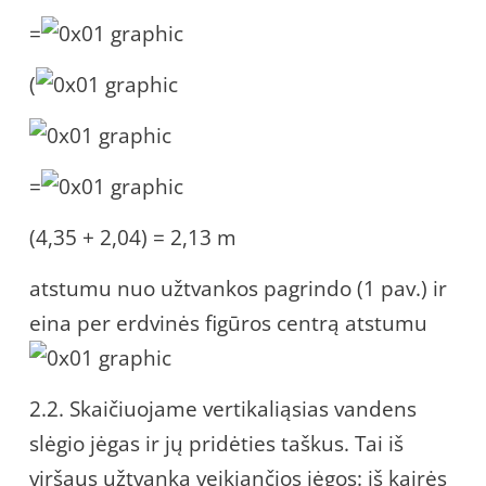
=
(
=
(4,35 + 2,04) = 2,13 m
atstumu nuo užtvankos pagrindo (1 pav.) ir
eina per erdvinės figūros centrą atstumu
2.2. Skaičiuojame vertikaliąsias vandens
slėgio jėgas ir jų pridėties taškus. Tai iš
viršaus užtvanką veikiančios jėgos: iš kairės