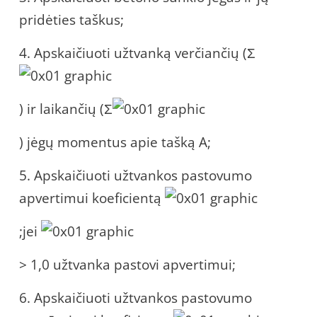
pridėties taškus;
4. Apskaičiuoti užtvanką verčiančių (Σ
) ir laikančių (Σ
) jėgų momentus apie tašką A;
5. Apskaičiuoti užtvankos pastovumo
apvertimui koeficientą
;jei
> 1,0 užtvanka pastovi apvertimui;
6. Apskaičiuoti užtvankos pastovumo