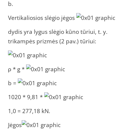
b.
Vertikaliosios slėgio jėgos
dydis yra lygus slėgio kūno tūriui, t. y.
trikampės prizmės (2 pav.) tūriui:
ρ * g *
b =
1020 * 9,81 *
1,0 = 277,18 kN.
Jėgos