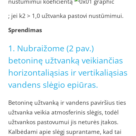
nustūmimui koeficientą
; jei k2 > 1,0 užtvanka pastovi nustūmimui.
Sprendimas
1. Nubraižome (2 pav.)
betoninę užtvanką veikiančias
horizontaliąsias ir vertikaliąsias
vandens slėgio epiūras.
Betoninę užtvanką ir vandens paviršius ties
užtvanka veikia atmosferinis slėgis, todėl
užtvankos pastovumui jis neturės įtakos.
Kalbėdami apie slėgį suprantame, kad tai