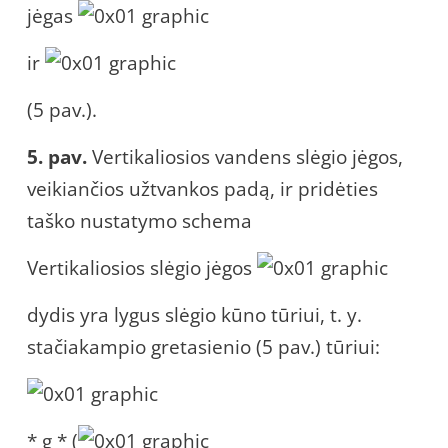
jėgas
ir
(5 pav.).
5. pav.
Vertikaliosios vandens slėgio jėgos,
veikiančios užtvankos padą, ir pridėties
taško nustatymo schema
Vertikaliosios slėgio jėgos
dydis yra lygus slėgio kūno tūriui, t. y.
stačiakampio gretasienio (5 pav.) tūriui:
* g * (