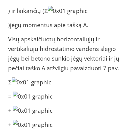
) ir laikančių (Σ
)jėgų momentus apie tašką A.
Visų apskaičiuotų horizontaliųjų ir
vertikaliųjų hidrostatinio vandens slėgio
jėgų bei betono sunkio jėgų vektoriai ir jų
pečiai taško A atžvilgiu pavaizduoti 7 pav.
Σ
=
+
+