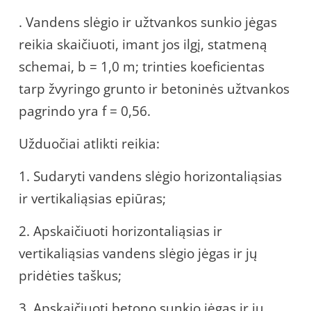
. Vandens slėgio ir užtvankos sunkio jėgas
reikia skaičiuoti, imant jos ilgį, statmeną
schemai, b = 1,0 m; trinties koeficientas
tarp žvyringo grunto ir betoninės užtvankos
pagrindo yra f = 0,56.
Užduočiai atlikti reikia:
1. Sudaryti vandens slėgio horizontaliąsias
ir vertikaliąsias epiūras;
2. Apskaičiuoti horizontaliąsias ir
vertikaliąsias vandens slėgio jėgas ir jų
pridėties taškus;
3. Apskaičiuoti betono sunkio jėgas ir jų