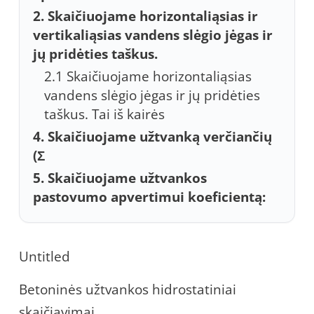
2. Skaičiuojame horizontaliąsias ir
vertikaliąsias vandens slėgio jėgas ir
jų pridėties taškus.
2.1 Skaičiuojame horizontaliąsias
vandens slėgio jėgas ir jų pridėties
taškus. Tai iš kairės
4. Skaičiuojame užtvanką verčiančių
(Σ
5. Skaičiuojame užtvankos
pastovumo apvertimui koeficientą:
Untitled
Betoninės užtvankos hidrostatiniai
skaičiavimai