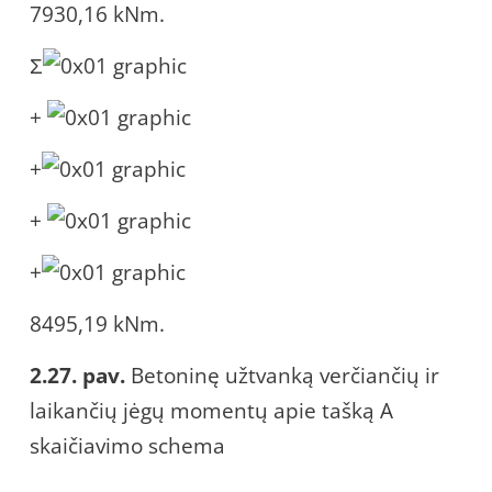
7930,16 kNm.
Σ
+
+
+
+
8495,19 kNm.
2.27. pav.
Betoninę užtvanką verčiančių ir
laikančių jėgų momentų apie tašką A
skaičiavimo schema