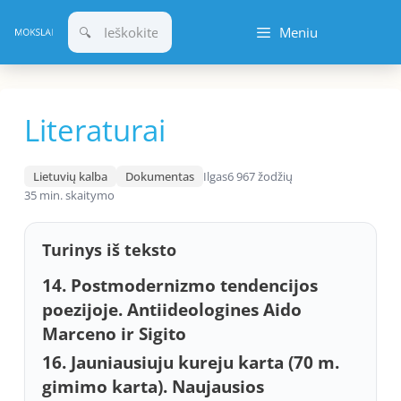
Pereiti
Meniu
prie
turinio
Literaturai
Lietuvių kalba
Dokumentas
Ilgas
6 967 žodžių
35 min. skaitymo
Turinys iš teksto
14. Postmodernizmo tendencijos
poezijoje. Antiideologines Aido
Marceno ir Sigito
16. Jauniausiuju kureju karta (70 m.
gimimo karta). Naujausios