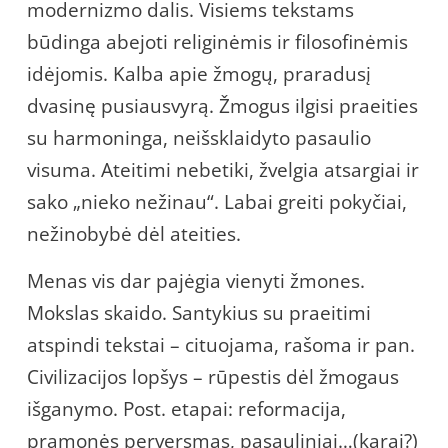
modernizmo dalis. Visiems tekstams
būdinga abejoti religinėmis ir filosofinėmis
idėjomis. Kalba apie žmogų, praradusį
dvasinę pusiausvyrą. Žmogus ilgisi praeities
su harmoninga, neišsklaidyto pasaulio
visuma. Ateitimi nebetiki, žvelgia atsargiai ir
sako „nieko nežinau“. Labai greiti pokyčiai,
nežinobybė dėl ateities.
Menas vis dar pajėgia vienyti žmones.
Mokslas skaido. Santykius su praeitimi
atspindi tekstai – cituojama, rašoma ir pan.
Civilizacijos lopšys – rūpestis dėl žmogaus
išganymo. Post. etapai: reformacija,
pramonės perversmas, pasauliniai…(karai?)