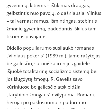
gyvenimą, kitiems – ištikimas draugas,
gelbstintis nuo pavojų, o dažniausiai Vilnius
– tai varnas: ramus, išmintingas, stebintis
žmonių gyvenimą, padedantis iškilus tam
tikriems pavojams.
Didelio populiarumo susilaukė romanas
„Vilniaus pokeris“ (1989 m.). Jame rašytojas
be gailesčio, su ciniška ironijos gaidele
išjuokė totalitarinę socializmo sistemą bei
jos išugdytą žmogų. R. Gavelis savo
kūriniuose be gailesčio atskleidžia
„tarybinio žmogaus“ dvilypumą. Romanų
herojai po paklusnumo ir padorumo