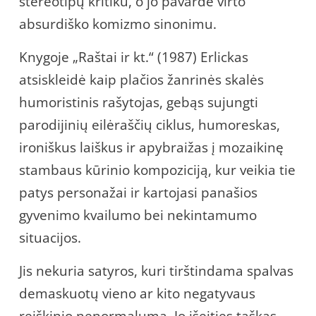
stereotipų kritiku, o jo pavardė virto
absurdiško komizmo sinonimu.
Knygoje „Raštai ir kt.“ (1987) Erlickas
atsiskleidė kaip plačios žanrinės skalės
humoristinis rašytojas, gebąs sujungti
parodijinių eilėraščių ciklus, humoreskas,
ironiškus laiškus ir apybraižas į mozaikinę
stambaus kūrinio kompoziciją, kur veikia tie
patys personažai ir kartojasi panašios
gyvenimo kvailumo bei nekintamumo
situacijos.
Jis nekuria satyros, kuri tirštindama spalvas
demaskuotų vieno ar kito negatyvaus