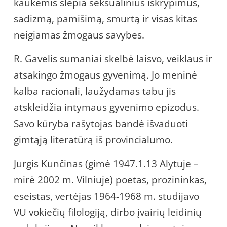
kaukėmis slepia seksualinius iškrypimus,
sadizmą, pamišimą, smurtą ir visas kitas
neigiamas žmogaus savybes.
R. Gavelis sumaniai skelbė laisvo, veiklaus ir
atsakingo žmogaus gyvenimą. Jo meninė
kalba racionali, laužydamas tabu jis
atskleidžia intymaus gyvenimo epizodus.
Savo kūryba rašytojas bandė išvaduoti
gimtąją literatūrą iš provincialumo.
Jurgis Kunčinas (gimė 1947.1.13 Alytuje –
mirė 2002 m. Vilniuje) poetas, prozininkas,
eseistas, vertėjas 1964-1968 m. studijavo
VU vokiečių filologiją, dirbo įvairių leidinių