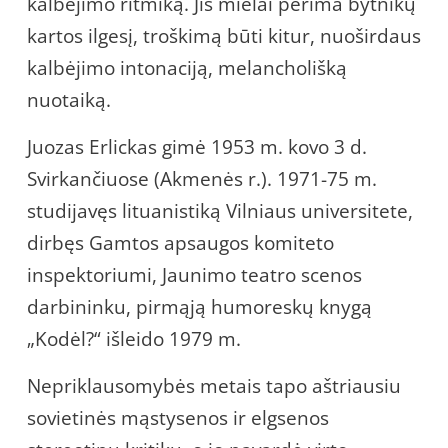
kalbėjimo ritmiką. Jis mielai perima bytnikų
kartos ilgesį, troškimą būti kitur, nuoširdaus
kalbėjimo intonaciją, melancholišką
nuotaiką.
Juozas Erlickas gimė 1953 m. kovo 3 d.
Svirkančiuose (Akmenės r.). 1971-75 m.
studijavęs lituanistiką Vilniaus universitete,
dirbęs Gamtos apsaugos komiteto
inspektoriumi, Jaunimo teatro scenos
darbininku, pirmąją humoreskų knygą
„Kodėl?“ išleido 1979 m.
Nepriklausomybės metais tapo aštriausiu
sovietinės mąstysenos ir elgsenos