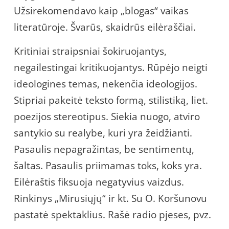
Užsirekomendavo kaip „blogas“ vaikas
literatūroje. Švarūs, skaidrūs eilėraščiai.
Kritiniai straipsniai šokiruojantys,
negailestingai kritikuojantys. Rūpėjo neigti
ideologines temas, nekenčia ideologijos.
Stipriai pakeitė teksto formą, stilistiką, liet.
poezijos stereotipus. Siekia nuogo, atviro
santykio su realybe, kuri yra žeidžianti.
Pasaulis nepagražintas, be sentimentų,
šaltas. Pasaulis priimamas toks, koks yra.
Eilėraštis fiksuoja negatyvius vaizdus.
Rinkinys „Mirusiųjų“ ir kt. Su O. Koršunovu
pastatė spektaklius. Rašė radio pjeses, pvz.