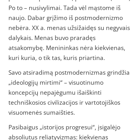
Po to – nusivylimai. Tada vėl mąstome iš
naujo. Dabar grįžimo iš postmodernizmo
nebėra. XX a. menas užsižaidęs su negyvais
dalykais. Menas buvo praradęs
atsakomybę. Menininkas nėra kiekvienas,
kuri kuria, o tik tas, kuris priartina.
Savo atsiradimą postmodernizmas grindžia
„ideologijų mirtimi“ – visuotinumo
koncepcijų nepajėgumu išaiškinti
techniškosios civilizacijos ir vartotojiškos
visuomenės sumaišties.
Pasibaigus „istorijos progresui“, įsigalėjo
absoliutus reliatyvizmas: kiekvienas