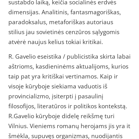
sustabdo laiką, keičia socialinės erdvės
dimensijas. Analitinis, fantasmagoriškas,
paradoksalus, metaforiškas autoriaus
stilius jau sovietinės cenzūros sąlygomis
atvėrė naujus kelius tokiai kritikai.
R. Gavelio eseistika / publicistika skirta labai
aštrioms, kasdieninėms aktualijoms, kurios
taip pat yra kritiškai vertinamos. Kaip ir
visoje kūryboje siekiama vaduotis iš
provincializmo, įsiterpti į pasaulinį
filosofijos, literatūros ir politikos kontekstą.
R.Gavelio kūryboje didelę reikšmę turi
Vilnius. Vieniems romanų herojams jis yra it
šmėkla, supuvęs organizmas, nuodijantis