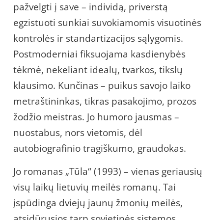
pažvelgti į save – individą, priverstą
egzistuoti sunkiai suvokiamomis visuotinės
kontrolės ir standartizacijos sąlygomis.
Postmoderniai fiksuojama kasdienybės
tėkmė, nekeliant idealų, tvarkos, tikslų
klausimo. Kunčinas – puikus savojo laiko
metraštininkas, tikras pasakojimo, prozos
žodžio meistras. Jo humoro jausmas –
nuostabus, nors vietomis, dėl
autobiografinio tragiškumo, graudokas.
Jo romanas „Tūla“ (1993) – vienas geriausių
visų laikų lietuvių meilės romanų. Tai
įspūdinga dviejų jaunų žmonių meilės,
atsidūrusios tarp sovietinės sistemos