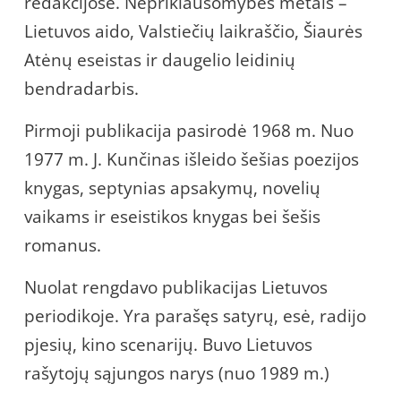
redakcijose. Nepriklausomybės metais –
Lietuvos aido, Valstiečių laikraščio, Šiaurės
Atėnų eseistas ir daugelio leidinių
bendradarbis.
Pirmoji publikacija pasirodė 1968 m. Nuo
1977 m. J. Kunčinas išleido šešias poezijos
knygas, septynias apsakymų, novelių
vaikams ir eseistikos knygas bei šešis
romanus.
Nuolat rengdavo publikacijas Lietuvos
periodikoje. Yra parašęs satyrų, esė, radijo
pjesių, kino scenarijų. Buvo Lietuvos
rašytojų sąjungos narys (nuo 1989 m.)