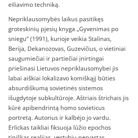
eiliavimo techniką.
Nepriklausomybės laikus pasitikęs
groteskinių pjesių knyga „Gyvenimas po
sniegu“ (1991), kurioje veikia Stalinas,
Berija, Dekanozovas, Guzevičius, o vietiniai
saugumiečiai ir partiečiai įnirtingai
priešinasi Lietuvos nepriklausomybei jis
labai aiškiai lokalizavo komiškąjį būties
absurdiškumą sovietinės sistemos
išugdytoje subkultūroje. Aštriais štrichais jis
kūrė apibendrintą homo sovieticus
portretą. Autorius ir kalbėjo jo vardu.
Erlickas taikliai fiksuoja lūžio epochos
tipiškas realijas, vertybių pervartas,