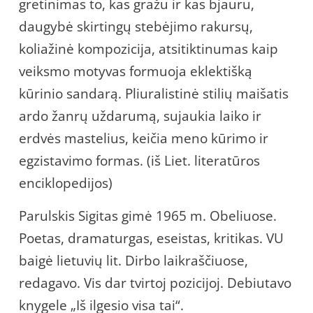
gretinimas to, kas gražu ir kas bjauru,
daugybė skirtingų stebėjimo rakursų,
koliažinė kompozicija, atsitiktinumas kaip
veiksmo motyvas formuoja eklektišką
kūrinio sandarą. Pliuralistinė stilių maišatis
ardo žanrų uždarumą, sujaukia laiko ir
erdvės mastelius, keičia meno kūrimo ir
egzistavimo formas. (iš Liet. literatūros
enciklopedijos)
Parulskis Sigitas gimė 1965 m. Obeliuose.
Poetas, dramaturgas, eseistas, kritikas. VU
baigė lietuvių lit. Dirbo laikraščiuose,
redagavo. Vis dar tvirtoj pozicijoj. Debiutavo
knygele „Iš ilgesio visa tai“.