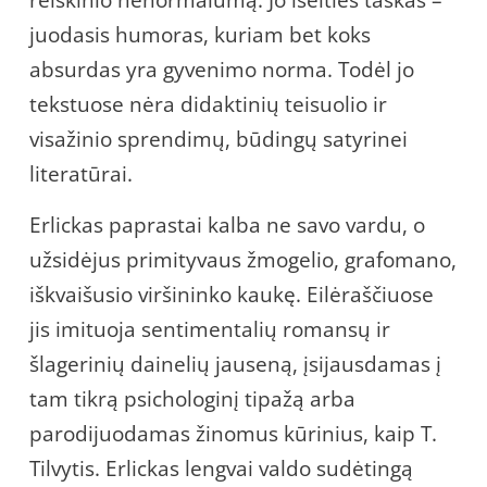
reiškinio nenormalumą. Jo išeities taškas –
juodasis humoras, kuriam bet koks
absurdas yra gyvenimo norma. Todėl jo
tekstuose nėra didaktinių teisuolio ir
visažinio sprendimų, būdingų satyrinei
literatūrai.
Erlickas paprastai kalba ne savo vardu, o
užsidėjus primityvaus žmogelio, grafomano,
iškvaišusio viršininko kaukę. Eilėraščiuose
jis imituoja sentimentalių romansų ir
šlagerinių dainelių jauseną, įsijausdamas į
tam tikrą psichologinį tipažą arba
parodijuodamas žinomus kūrinius, kaip T.
Tilvytis. Erlickas lengvai valdo sudėtingą