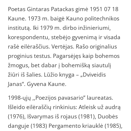
Poetas Gintaras Patackas gimė 1951 07 18
Kaune. 1973 m. baigė Kauno politechnikos
institutą. Iki 1979 m. dirbo inžinieriumi,
korespondentu, stebėjo gyvenimą ir visada
rašė eilėraščius. Vertėjas. Rašo originalius
proginius testus. Pagarsėjęs kaip bohemos
žmogus, bet dabar į bohemišką siautulį
žiūri iš šalies. Lūžio knyga – „Dviveidis
Janas“. Gyvena Kaune.
1998-ųjų ,,Poezijos pavasario” laureatas.
Išleido eilėraščių rinkinius: Atleisk už audrą
(1976), Išvarymas iš rojaus (1981), Duobės
danguje (1983) Pergamento kriauklė (1985),