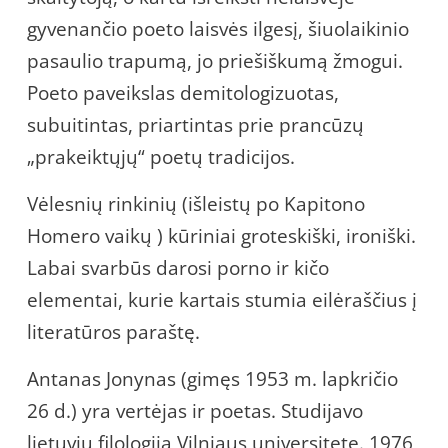
gyvenančio poeto laisvės ilgesį, šiuolaikinio
pasaulio trapumą, jo priešiškumą žmogui.
Poeto paveikslas demitologizuotas,
subuitintas, priartintas prie prancūzų
„prakeiktųjų“ poetų tradicijos.
Vėlesnių rinkinių (išleistų po Kapitono
Homero vaikų ) kūriniai groteskiški, ironiški.
Labai svarbūs darosi porno ir kičo
elementai, kurie kartais stumia eilėraščius į
literatūros paraštę.
Antanas Jonynas (gimęs 1953 m. lapkričio
26 d.) yra vertėjas ir poetas. Studijavo
lietuvių filologiją Vilniaus universitete. 1976