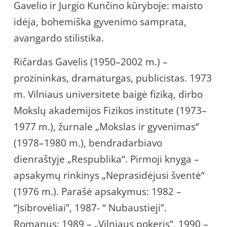
Gavelio ir Jurgio Kunčino kūryboje: maisto
idėja, bohemiška gyvenimo samprata,
avangardo stilistika.
Ričardas Gavelis (1950–2002 m.) –
prozininkas, dramaturgas, publicistas. 1973
m. Vilniaus universitete baigė fiziką, dirbo
Mokslų akademijos Fizikos institute (1973–
1977 m.), žurnale „Mokslas ir gyvenimas“
(1978–1980 m.), bendradarbiavo
dienraštyje „Respublika“. Pirmoji knyga –
apsakymų rinkinys „Neprasidėjusi šventė“
(1976 m.). Parašė apsakymus: 1982 –
“Įsibrovėliai”, 1987- “ Nubaustieji”.
Romanus: 1989 – „Vilniaus pokeris“, 1990 –