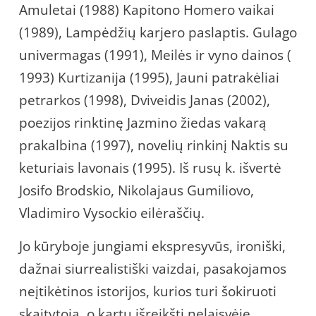
Amuletai (1988) Kapitono Homero vaikai
(1989), Lampėdžių karjero paslaptis. Gulago
univermagas (1991), Meilės ir vyno dainos (
1993) Kurtizanija (1995), Jauni patrakėliai
petrarkos (1998), Dviveidis Janas (2002),
poezijos rinktinę Jazmino žiedas vakarą
prakalbina (1997), novelių rinkinį Naktis su
keturiais lavonais (1995). Iš rusų k. išvertė
Josifo Brodskio, Nikolajaus Gumiliovo,
Vladimiro Vysockio eilėraščių.
Jo kūryboje jungiami ekspresyvūs, ironiški,
dažnai siurrealistiški vaizdai, pasakojamos
neįtikėtinos istorijos, kurios turi šokiruoti
skaitytoją, o kartu išreikšti nelaisvėje