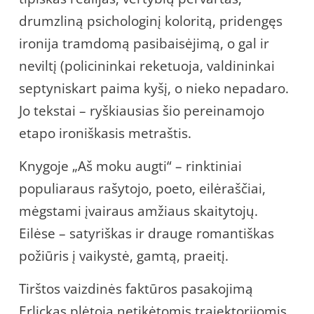
drumzliną psichologinį koloritą, pridengęs
ironija tramdomą pasibaisėjimą, o gal ir
neviltį (policininkai reketuoja, valdininkai
septyniskart paima kyšį, o nieko nepadaro.
Jo tekstai – ryškiausias šio pereinamojo
etapo ironiškasis metraštis.
Knygoje „Aš moku augti“ – rinktiniai
populiaraus rašytojo, poeto, eilėraščiai,
mėgstami įvairaus amžiaus skaitytojų.
Eilėse – satyriškas ir drauge romantiškas
požiūris į vaikystė, gamtą, praeitį.
Tirštos vaizdinės faktūros pasakojimą
Erlickas plėtoja netikėtomis trajektorijomis,