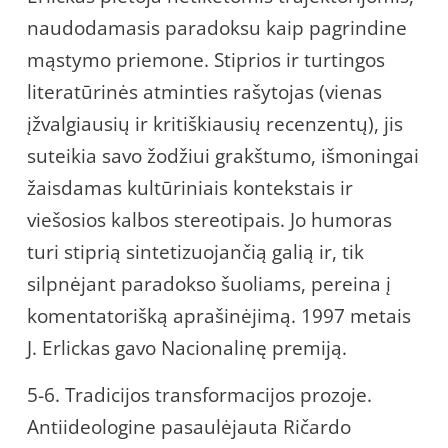
naudodamasis paradoksu kaip pagrindine
mąstymo priemone. Stiprios ir turtingos
literatūrinės atminties rašytojas (vienas
įžvalgiausių ir kritiškiausių recenzentų), jis
suteikia savo žodžiui grakštumo, išmoningai
žaisdamas kultūriniais kontekstais ir
viešosios kalbos stereotipais. Jo humoras
turi stiprią sintetizuojančią galią ir, tik
silpnėjant paradokso šuoliams, pereina į
komentatorišką aprašinėjimą. 1997 metais
J. Erlickas gavo Nacionalinę premiją.
5-6. Tradicijos transformacijos prozoje.
Antiideologine pasaulėjauta Ričardo