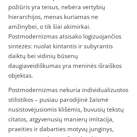
požiūris yra teisus, nebėra vertybių
hierarchijos, menas kuriamas ne
amžinybei, o tik šiai akimirkai.
Postmodernizmas atsisako logizuojančios
sintezės: nuolat kintantis ir subyrantis
daiktų bei vidinių būsenų
daugiaveidiškumas yra meninės išraiškos
objektas.
Postmodernizmas nekuria individualizuotos
stilistikos – pusiau parodijinė žaismė
nusistovėjusiomis klišėmis, buvusių tekstų
citatos, atgyvenusių manierų imitacija,
praeities ir dabarties motyvų junginys,