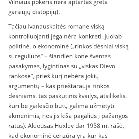
Vilniaus pokeris nėra aptartas greta
garsiųjų distopijų).
Tačiau Ivanauskaitės romane viską
kontroliuojanti jėga nėra konkreti, juolab
politinė, o ekonominė („rinkos dėsniai viską
sureguliuos“ – šiandien kone šventas
pasakymas, lygintinas su „viskas Dievo
rankose“, prieš kurį nebėra jokių
argumentų – kas prieštarauja rinkos
dėsniams, tas paskutinis kvailys, atsilikėlis,
kurį be gailesčio būtų galima užmėtyti
akmenimis, nes jis kiša pagalius į pažangos
ratus). Aldousas Huxley dar 1958 m. rašė,
kad ekonominė cenzūra yra kur kas