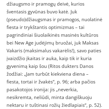
džiaugsmo ir pramogų deivė, kurios
šventasis gyvūnas buvo katė. Juk
(pseudo)džiaugsmas ir pramogos, nuolatinė
fiesta ir trykštantis optimizmas – tai
pagrindiniai šiuolaikinės masinės kultūros
bei New Age judėjimų bruožai, juk Maksas
Vakaris (maksimalus vakarėlis!), savo paties
įvaizdžio įkaitas ir auka, kaip tik ir kuria
gyvenimą kaip šou (Ritos dukters Danos
žodžiai: „Jam turbūt kiekviena diena –
fiesta, tortai ir žvakės“, p. 96; arba pačios
pasakotojos ironija: jis „neverkia,
nesikremta, neliūdi, minta dangiškuoju
nektaru ir tuštinasi rožių žiedlapiais“, p. 52).