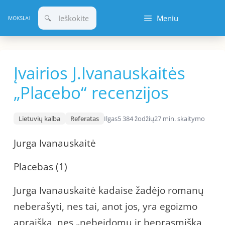
Pereiti
Meniu
prie
turinio
Įvairios J.Ivanauskaitės
„Placebo“ recenzijos
Lietuvių kalba
Referatas
Ilgas
5 384 žodžių
27 min. skaitymo
Jurga Ivanauskaitė
Placebas (1)
Jurga Ivanauskaitė kadaise žadėjo romanų
neberašyti, nes tai, anot jos, yra egoizmo
apraiška, nes „nebeįdomu ir beprasmiška