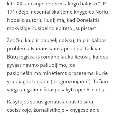
kito XXI amžiuje nebereikalingo balasto.“ (P.
171) Beje, neseniai skaitėme knygelės Noriu
Nobelio autorių liudijimą, kad Donelaitis
mokykloje nusipelno epiteto „supistas“.
Žodžiu, kaip ir daugelį dalykų, taip ir kalbos
problemą Ivanauskaitė apčiuopia taikliai.
Būtų logiška iš romano laukti lietuvių kalbos
gyvastingumo paliudijimo, jos
pasipriešinimo minėtiems procesams, kurie
yra diagnozuojami (prognozuojami?). Tačiau
vargu ar galime šitai pasakyti apie Placebą.
Rašytojos stilius geriausiai pasiteisina
eseistikoje, žurnalistikoje – knygose apie