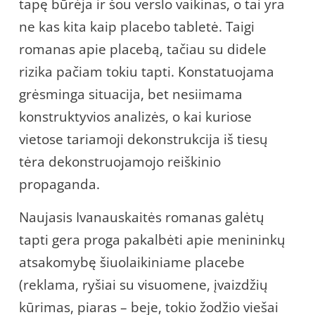
tapę būrėja ir šou verslo vaikinas, o tai yra
ne kas kita kaip placebo tabletė. Taigi
romanas apie placebą, tačiau su didele
rizika pačiam tokiu tapti. Konstatuojama
grėsminga situacija, bet nesiimama
konstruktyvios analizės, o kai kuriose
vietose tariamoji dekonstrukcija iš tiesų
tėra dekonstruojamojo reiškinio
propaganda.
Naujasis Ivanauskaitės romanas galėtų
tapti gera proga pakalbėti apie menininkų
atsakomybę šiuolaikiniame placebe
(reklama, ryšiai su visuomene, įvaizdžių
kūrimas, piaras – beje, tokio žodžio viešai