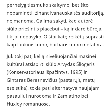
pernelyg tiesmuko skaitymo, bet šito
nepaminėti, žinant Ivanauskaitės auditoriją,
neįmanoma. Galima sakyti, kad autorė
siūlo priešintis placebui – ką ir darė būrėja,
tik jai nepavyko. O štai katę reikėtų suprasti
kaip laukiniškumo, barbariškumo metaforą.
Juk tokį patį kelią niveliuojančiai masinei
kultūrai atsispirti siūlo Arvydas Šliogeris
(Konservatoriaus išpažintys, 1995) ir
Gintaras Beresnevičius (pastarųjų metų
eseistika), tokia pati alternatyva naujajam
pasauliui nurodoma ir Zamiatino bei
Huxley romanuose.