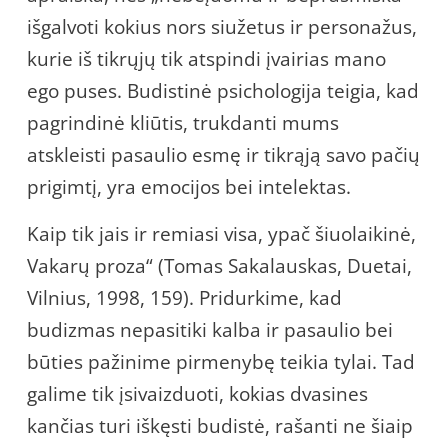
išgalvoti kokius nors siužetus ir personažus,
kurie iš tikrųjų tik atspindi įvairias mano
ego puses. Budistinė psichologija teigia, kad
pagrindinė kliūtis, trukdanti mums
atskleisti pasaulio esmę ir tikrąją savo pačių
prigimtį, yra emocijos bei intelektas.
Kaip tik jais ir remiasi visa, ypač šiuolaikinė,
Vakarų proza“ (Tomas Sakalauskas, Duetai,
Vilnius, 1998, 159). Pridurkime, kad
budizmas nepasitiki kalba ir pasaulio bei
būties pažinime pirmenybę teikia tylai. Tad
galime tik įsivaizduoti, kokias dvasines
kančias turi iškęsti budistė, rašanti ne šiaip