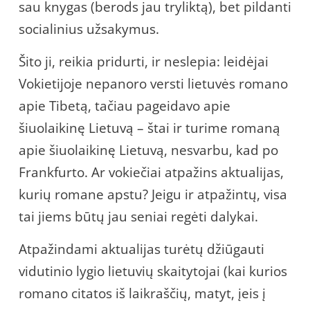
sau knygas (berods jau tryliktą), bet pildanti
socialinius užsakymus.
Šito ji, reikia pridurti, ir neslepia: leidėjai
Vokietijoje nepanoro versti lietuvės romano
apie Tibetą, tačiau pageidavo apie
šiuolaikinę Lietuvą – štai ir turime romaną
apie šiuolaikinę Lietuvą, nesvarbu, kad po
Frankfurto. Ar vokiečiai atpažins aktualijas,
kurių romane apstu? Jeigu ir atpažintų, visa
tai jiems būtų jau seniai regėti dalykai.
Atpažindami aktualijas turėtų džiūgauti
vidutinio lygio lietuvių skaitytojai (kai kurios
romano citatos iš laikraščių, matyt, įeis į