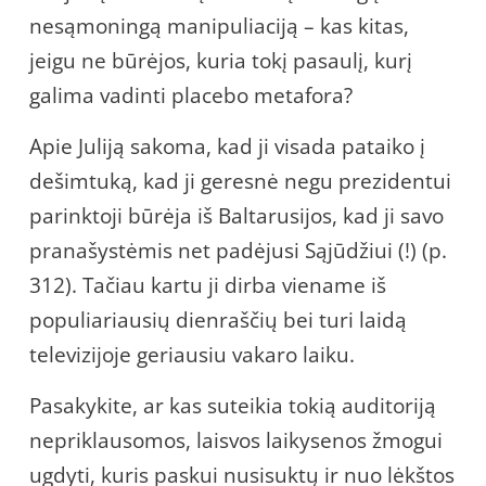
nesąmoningą manipuliaciją – kas kitas,
jeigu ne būrėjos, kuria tokį pasaulį, kurį
galima vadinti placebo metafora?
Apie Juliją sakoma, kad ji visada pataiko į
dešimtuką, kad ji geresnė negu prezidentui
parinktoji būrėja iš Baltarusijos, kad ji savo
pranašystėmis net padėjusi Sąjūdžiui (!) (p.
312). Tačiau kartu ji dirba viename iš
populiariausių dienraščių bei turi laidą
televizijoje geriausiu vakaro laiku.
Pasakykite, ar kas suteikia tokią auditoriją
nepriklausomos, laisvos laikysenos žmogui
ugdyti, kuris paskui nusisuktų ir nuo lėkštos