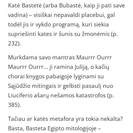
Katė Bastetė (arba Bubastė, kaip ji pati save
vadina) – visiškai nepavaldi placebui, gal
todėl jis ir vykdo programą, kuri siekia
supriešinti kates ir šunis su žmonėmis (p.
232).
Murkdama savo mantras Maurrr Ourrr
Maurrr Ourrr… ji ramina Juliją, o kačių
chorai knygos pabaigoje lyginami su
Sąjūdžio mitingais ir gelbsti pasaulį nuo
Liuciferio ašarų nešamos katastrofos (p.
385).
Tačiau ar katės metafora yra tokia nekalta?
Basta, Basteta Egipto mitologijoje –