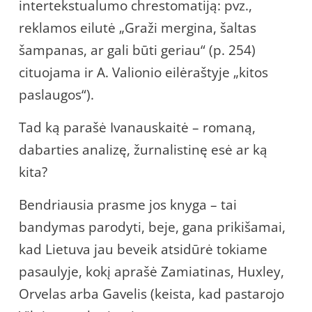
intertekstualumo chrestomatiją: pvz.,
reklamos eilutė „Graži mergina, šaltas
šampanas, ar gali būti geriau“ (p. 254)
cituojama ir A. Valionio eilėraštyje „kitos
paslaugos“).
Tad ką parašė Ivanauskaitė – romaną,
dabarties analizę, žurnalistinę esė ar ką
kita?
Bendriausia prasme jos knyga – tai
bandymas parodyti, beje, gana prikišamai,
kad Lietuva jau beveik atsidūrė tokiame
pasaulyje, kokį aprašė Zamiatinas, Huxley,
Orvelas arba Gavelis (keista, kad pastarojo