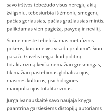
savo irštvos tebežudo visus neregių akių
žvilgsniu, tebesiurbia iš žmonių smegenų
pačias geriausias, pačias gražiausias mintis,
palikdamas vien pagiežą, pavydą ir neviltį.
Šiame mieste tebelošiamas metafizinis
pokeris, kuriame visi visada pralaimi“. Šiuo
pasažu Gavelis teigia, kad politinį
totalitarizmą keičia nemažiau grėsmingas,
tik mažiau pastebimas globalizacijos,
masinės kultūros, psichologinės
manipuliacijos totalitarizmas.
Jurga Ivanauskaitė savo naująja knyga
paantrina garsiesiems distopijų autoriams