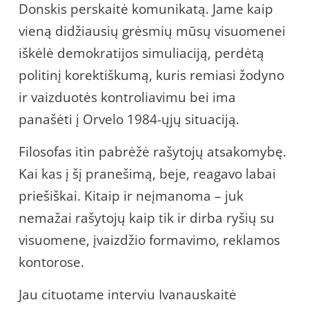
Donskis perskaitė komunikatą. Jame kaip
vieną didžiausių grėsmių mūsų visuomenei
iškėlė demokratijos simuliaciją, perdėtą
politinį korektiškumą, kuris remiasi žodyno
ir vaizduotės kontroliavimu bei ima
panašėti į Orvelo 1984-ųjų situaciją.
Filosofas itin pabrėžė rašytojų atsakomybę.
Kai kas į šį pranešimą, beje, reagavo labai
priešiškai. Kitaip ir neįmanoma – juk
nemažai rašytojų kaip tik ir dirba ryšių su
visuomene, įvaizdžio formavimo, reklamos
kontorose.
Jau cituotame interviu Ivanauskaitė