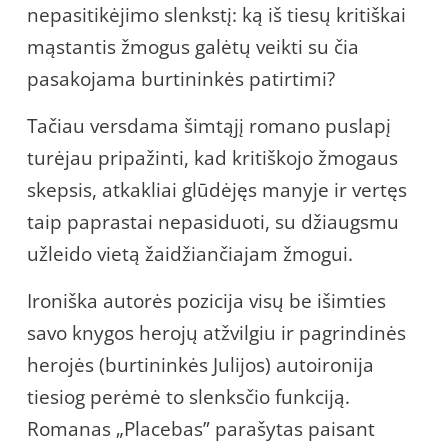
nepasitikėjimo slenkstį: ką iš tiesų kritiškai
mąstantis žmogus galėtų veikti su čia
pasakojama burtininkės patirtimi?
Tačiau versdama šimtąjį romano puslapį
turėjau pripažinti, kad kritiškojo žmogaus
skepsis, atkakliai glūdėjęs manyje ir vertęs
taip paprastai nepasiduoti, su džiaugsmu
užleido vietą žaidžiančiajam žmogui.
Ironiška autorės pozicija visų be išimties
savo knygos herojų atžvilgiu ir pagrindinės
herojės (burtininkės Julijos) autoironija
tiesiog perėmė to slenksčio funkciją.
Romanas „Placebas” parašytas paisant