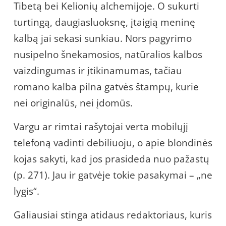
Tibetą bei Kelionių alchemijoje. O sukurti
turtingą, daugiasluoksnę, įtaigią meninę
kalbą jai sekasi sunkiau. Nors pagyrimo
nusipelno šnekamosios, natūralios kalbos
vaizdingumas ir įtikinamumas, tačiau
romano kalba pilna gatvės štampų, kurie
nei originalūs, nei įdomūs.
Vargu ar rimtai rašytojai verta mobilųjį
telefoną vadinti debiliuoju, o apie blondinės
kojas sakyti, kad jos prasideda nuo pažastų
(p. 271). Jau ir gatvėje tokie pasakymai – „ne
lygis“.
Galiausiai stinga atidaus redaktoriaus, kuris