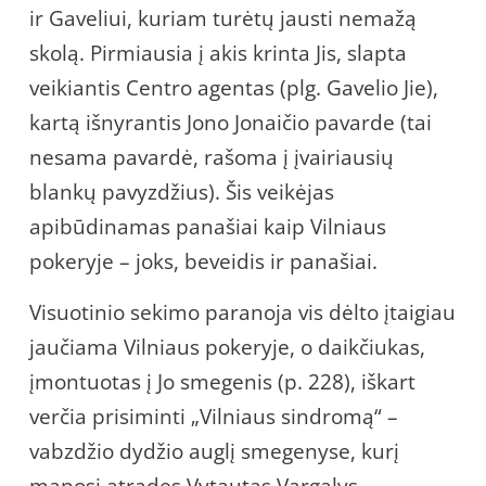
ir Gaveliui, kuriam turėtų jausti nemažą
skolą. Pirmiausia į akis krinta Jis, slapta
veikiantis Centro agentas (plg. Gavelio Jie),
kartą išnyrantis Jono Jonaičio pavarde (tai
nesama pavardė, rašoma į įvairiausių
blankų pavyzdžius). Šis veikėjas
apibūdinamas panašiai kaip Vilniaus
pokeryje – joks, beveidis ir panašiai.
Visuotinio sekimo paranoja vis dėlto įtaigiau
jaučiama Vilniaus pokeryje, o daikčiukas,
įmontuotas į Jo smegenis (p. 228), iškart
verčia prisiminti „Vilniaus sindromą“ –
vabzdžio dydžio auglį smegenyse, kurį