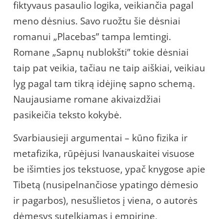
fiktyvaus pasaulio logika, veikiančia pagal
meno dėsnius. Savo ruožtu šie dėsniai
romanui „Placebas” tampa lemtingi.
Romane „Sapnų nublokšti” tokie dėsniai
taip pat veikia, tačiau ne taip aiškiai, veikiau
lyg pagal tam tikrą idėjinę sapno schemą.
Naujausiame romane akivaizdžiai
pasikeičia teksto kokybė.
Svarbiausieji argumentai – kūno fizika ir
metafizika, rūpėjusi Ivanauskaitei visuose
be išimties jos tekstuose, ypač knygose apie
Tibetą (nusipelnančiose ypatingo dėmesio
ir pagarbos), nesušlietos į viena, o autorės
dėmesys sutelkiamas į empirinę,