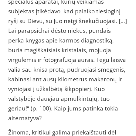
specialūs aparatai, kurių veikiamas
subjektas įtikėdavo, kad palaiko tiesioginį
ryšį su Dievu, su Juo netgi šnekučiuojasi. […]
Lai parapsichai dėsto niekus, pundais
perka knygas apie karmos diagnostiką,
buria magiškaisiais kristalais, mojuoja
virgulėmis ir fotografuoja auras. Tegu laisva
valia sau knisa protą, pudruojasi smegenis,
kabinasi ant ausų kilometrus makaronų ir
vyniojasi į užkalbėtą šikpopierį. Kuo
valstybėje daugiau apmulkintųjų, tuo
geriau!“ (p. 100). Kaip jums patinka tokia
alternatyva?
Žinoma, kritikui galima priekaištauti dėl