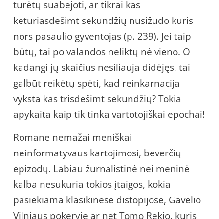
turėtų suabejoti, ar tikrai kas
keturiasdešimt sekundžių nusižudo kuris
nors pasaulio gyventojas (p. 239). Jei taip
būtų, tai po valandos neliktų nė vieno. O
kadangi jų skaičius nesiliauja didėjęs, tai
galbūt reikėtų spėti, kad reinkarnacija
vyksta kas trisdešimt sekundžių? Tokia
apykaita kaip tik tinka vartotojiškai epochai!
Romane nemažai meniškai
neinformatyvaus kartojimosi, beverčių
epizodų. Labiau žurnalistinė nei meninė
kalba nesukuria tokios įtaigos, kokia
pasiekiama klasikinėse distopijose, Gavelio
Vilniaus pokeryje ar net Tomo Rekio, kuris