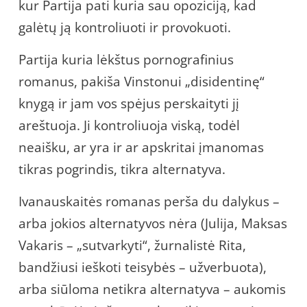
kur Partija pati kuria sau opoziciją, kad
galėtų ją kontroliuoti ir provokuoti.
Partija kuria lėkštus pornografinius
romanus, pakiša Vinstonui „disidentinę“
knygą ir jam vos spėjus perskaityti jį
areštuoja. Ji kontroliuoja viską, todėl
neaišku, ar yra ir ar apskritai įmanomas
tikras pogrindis, tikra alternatyva.
Ivanauskaitės romanas perša du dalykus –
arba jokios alternatyvos nėra (Julija, Maksas
Vakaris – „sutvarkyti“, žurnalistė Rita,
bandžiusi ieškoti teisybės – užverbuota),
arba siūloma netikra alternatyva – aukomis