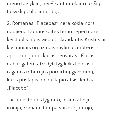
meno taisyklių, neieškant nuolaidų už šių
taisyklių galiojimo ribų.
2. Romanas „Placebas” nėra kokia nors
naujiena Ivanauskaitės temų repertuare, –
keistuolis hipis Gedas, skraidantis Kristus ar
kosminiais orgazmais mylimas moteris
apdovanojantis kūras Tenvaras Ošaras
dabar galėtų atrodyti lyg koks lieptas į
raganos ir būrėjos pomirtinį gyvenimą,
kuris puslapis po puslapio atsiskleidžia
„Placebe”.
Tačiau estetinis lygmuo, o šiuo atveju
ironija, romane tampa vaizduojamojo,