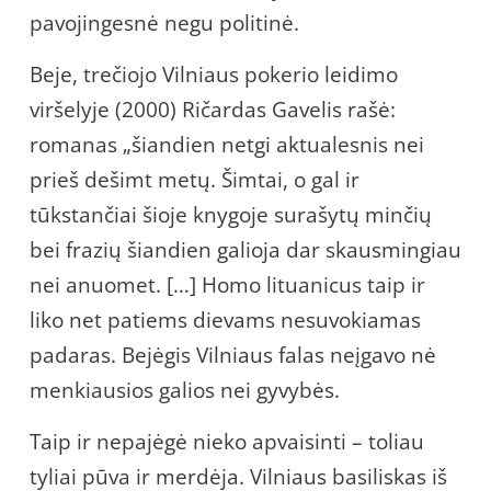
pavojingesnė negu politinė.
Beje, trečiojo Vilniaus pokerio leidimo
viršelyje (2000) Ričardas Gavelis rašė:
romanas „šiandien netgi aktualesnis nei
prieš dešimt metų. Šimtai, o gal ir
tūkstančiai šioje knygoje surašytų minčių
bei frazių šiandien galioja dar skausmingiau
nei anuomet. […] Homo lituanicus taip ir
liko net patiems dievams nesuvokiamas
padaras. Bejėgis Vilniaus falas neįgavo nė
menkiausios galios nei gyvybės.
Taip ir nepajėgė nieko apvaisinti – toliau
tyliai pūva ir merdėja. Vilniaus basiliskas iš