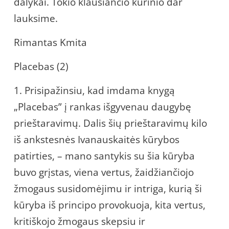
dalykai. Tokio klausiančio kūrinio dar
lauksime.
Rimantas Kmita
Placebas (2)
1. Prisipažinsiu, kad imdama knygą
„Placebas” į rankas išgyvenau daugybę
prieštaravimų. Dalis šių prieštaravimų kilo
iš ankstesnės Ivanauskaitės kūrybos
patirties, – mano santykis su šia kūryba
buvo grįstas, viena vertus, žaidžiančiojo
žmogaus susidomėjimu ir intriga, kurią ši
kūryba iš principo provokuoja, kita vertus,
kritiškojo žmogaus skepsiu ir