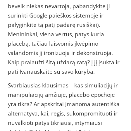
beveik niekas nevartoja, pabandykite jį
surinkti Google paieškos sistemoje ir
palyginkite tą patį padarę rusiškai).
Menininkai, viena vertus, patys kuria
placebą, tačiau laisvomis įkvėpimo
valandomis jį ironizuoja ir dekonstruoja.
Kaip pralaužti šitą uždarą ratą? Į jį įsukta ir
pati Ivanauskaitė su savo kūryba.
Svarbiausias klausimas – kas simuliacijų ir
manipuliacijų amžiuje, placebo epochoje
yra tikra? Ar apskritai įmanoma autentiška
alternatyva, kai, regis, sukompromituoti ir
nuvalkioti patys tikriausi, intymiausi