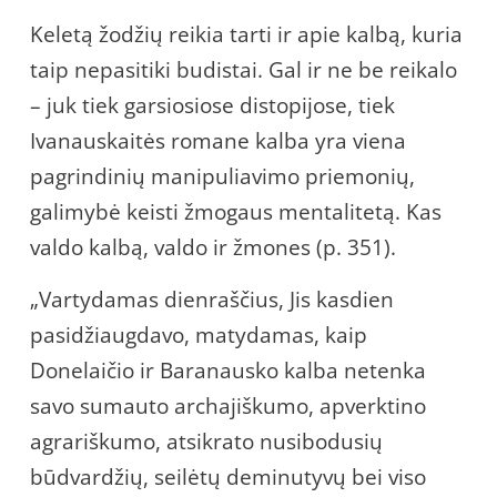
Keletą žodžių reikia tarti ir apie kalbą, kuria
taip nepasitiki budistai. Gal ir ne be reikalo
– juk tiek garsiosiose distopijose, tiek
Ivanauskaitės romane kalba yra viena
pagrindinių manipuliavimo priemonių,
galimybė keisti žmogaus mentalitetą. Kas
valdo kalbą, valdo ir žmones (p. 351).
„Vartydamas dienraščius, Jis kasdien
pasidžiaugdavo, matydamas, kaip
Donelaičio ir Baranausko kalba netenka
savo sumauto archajiškumo, apverktino
agrariškumo, atsikrato nusibodusių
būdvardžių, seilėtų deminutyvų bei viso