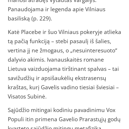
manosi atradęs Vytautas Vargalys.
Panaudojama ir legenda apie Vilniaus
basiliską (p. 229).
Katė Placebe ir šuo Vilniaus pokeryje atlieka
tą pačią funkciją – stebi pasaulį iš šalies,
vertina jį ne žmogaus, o „nesuinteresuoto“
dalyvio akimis. Ivanauskaitės romane
Lietuva vaizduojama tirštinant spalvas – tai
savižudžių ir apsišaukėlių ekstrasensų
kraštas, kurį Gavelis vadino tiesiai šviesiai –
Visatos Subinė.
Sąjūdžio mitingai kodiniu pavadinimu Vox
Populi itin primena Gavelio Prarastųjų godų
kvarteto sąjūdžio mitingų metafiziką.