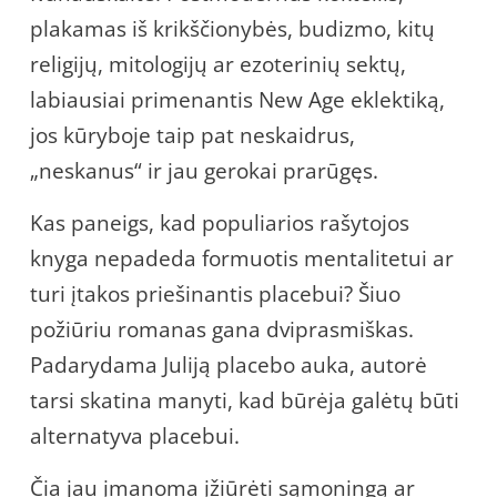
plakamas iš krikščionybės, budizmo, kitų
religijų, mitologijų ar ezoterinių sektų,
labiausiai primenantis New Age eklektiką,
jos kūryboje taip pat neskaidrus,
„neskanus“ ir jau gerokai prarūgęs.
Kas paneigs, kad populiarios rašytojos
knyga nepadeda formuotis mentalitetui ar
turi įtakos priešinantis placebui? Šiuo
požiūriu romanas gana dviprasmiškas.
Padarydama Juliją placebo auka, autorė
tarsi skatina manyti, kad būrėja galėtų būti
alternatyva placebui.
Čia jau įmanoma įžiūrėti sąmoningą ar