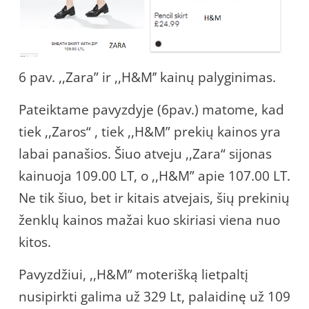
6 pav. ,,Zara” ir ,,H&M’’ kainų palyginimas.
Pateiktame pavyzdyje (6pav.) matome, kad
tiek ,,Zaros“ , tiek ,,H&M” prekių kainos yra
labai panašios. Šiuo atveju ,,Zara“ sijonas
kainuoja 109.00 LT, o ,,H&M” apie 107.00 LT.
Ne tik šiuo, bet ir kitais atvejais, šių prekinių
ženklų kainos mažai kuo skiriasi viena nuo
kitos.
Pavyzdžiui, ,,H&M” moterišką lietpaltį
nusipirkti galima už 329 Lt, palaidinę už 109