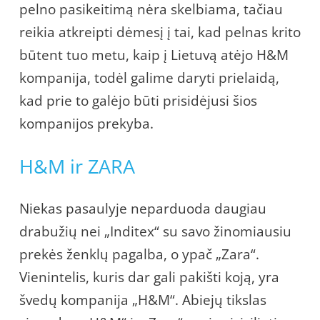
pelno pasikeitimą nėra skelbiama, tačiau
reikia atkreipti dėmesį į tai, kad pelnas krito
būtent tuo metu, kaip į Lietuvą atėjo H&M
kompanija, todėl galime daryti prielaidą,
kad prie to galėjo būti prisidėjusi šios
kompanijos prekyba.
H&M ir ZARA
Niekas pasaulyje neparduoda daugiau
drabužių nei „Inditex“ su savo žinomiausiu
prekės ženklų pagalba, o ypač „Zara“.
Vienintelis, kuris dar gali pakišti koją, yra
švedų kompanija „H&M“. Abiejų tikslas