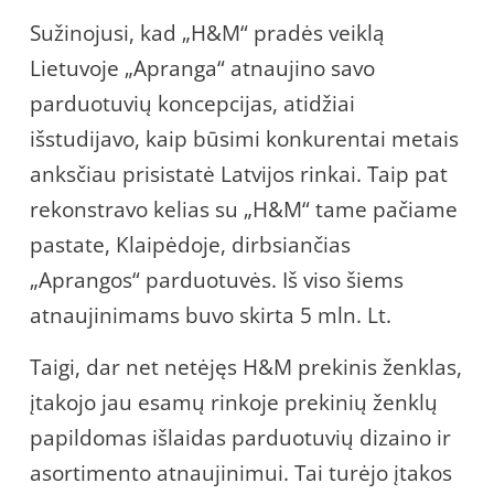
Sužinojusi, kad „H&M“ pradės veiklą
Lietuvoje „Apranga“ atnaujino savo
parduotuvių koncepcijas, atidžiai
išstudijavo, kaip būsimi konkurentai metais
anksčiau prisistatė Latvijos rinkai. Taip pat
rekonstravo kelias su „H&M“ tame pačiame
pastate, Klaipėdoje, dirbsiančias
„Aprangos“ parduotuvės. Iš viso šiems
atnaujinimams buvo skirta 5 mln. Lt.
Taigi, dar net netėjęs H&M prekinis ženklas,
įtakojo jau esamų rinkoje prekinių ženklų
papildomas išlaidas parduotuvių dizaino ir
asortimento atnaujinimui. Tai turėjo įtakos