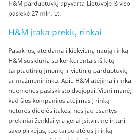
H&M parduotuvių apyvarta Lietuvoje iš viso
pasiekė 27 mln. Lt.
H&M įtaka prekių rinkai
Pasak jos, ateidama į kiekvieną naują rinką
H&M susiduria su konkurentais iš kitų
tarptautinių įmonių ir vietinių parduotuvių
ar mažmenininkų. Apie H&M atėjimą į rinką
nuomonės pasiskirsto dvejopai. Vieni manė,
kad šios kompanijos atėjimas į rinką
neturės didelės įtakos, nes jau esantys
prekiniai ženklai yra gerai įsitvirtinę ir turi
savo pirkėjus, tuo tarpu atėjus į rinką