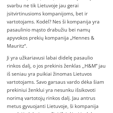
svarbu ne tik Lietuvoje jau gerai
įsitvirtinusioms kompanijoms, bet ir
vartotojams. Kodėl? Nes ši kompanija yra
pasaulinio mąsto drabužiu bei namų
apyvokos prekių kompanija „Hennes &
Mauritz“.
Ji yra užkariavusi labai didelę pasaulio
rinkos dalį, o jos prekinis ženklas ,,H&M’’ jau
iš seniau yra puikiai žinomas Lietuvos
vartotojams. Savo garsaus vardo dėka šiam
prekiniui ženklui yra nesunku išsikovoti
norimą vartotojų rinkos dalį. Jau antrus
metus gyvuojanti Lietuvoje, ši kompanija