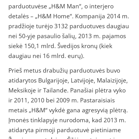
parduotuvėse „H&M Man“, o interjero
detalės – „H&M Home“. Kompanija 2014 m.
pradžioje turėjo 3132 parduotuves daugiau
nei 50-yje pasaulio šalių, 2013 m. pajamos
siekė 150,1 mlrd. Švedijos kronų (kiek
daugiau nei 16 mlrd. eurų).
Prieš metus drabužių parduotuvės buvo
atidarytos Bulgarijoje, Latvijoje, Malaizijoje,
Meksikoje ir Tailande. Panašiai plėtra vyko
ir 2011, 2010 bei 2009 m. Pastaraisiais
metais „H&M“ vykdė gana agresyvią plėtrą.
Įmonės tinklapyje nurodoma, kad 2013 m.
atidaryta pirmoji parduotuvė pietiniame