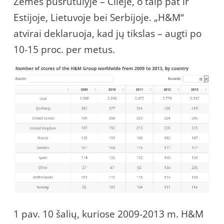
Žemės pusrutulyje – Čilėje, o taip pat ir
Estijoje, Lietuvoje bei Serbijoje. „H&M“
atvirai deklaruoja, kad jų tikslas – augti po
10-15 proc. per metus.
1 pav. 10 šalių, kuriose 2009-2013 m. H&M