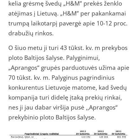
kelia grėsmę švedų „H&M” prekės ženklo
atėjimas į Lietuvą. „H&M” per pakankamai
trumpą laikotarpį pavergė apie 10-12 proc.
drabužių rinkos.
O šiuo metu ji turi 43 tūkst. kv. m prekybos
ploto Baltijos šalyse. Palyginimui,
„Aprangos“ grupės parduotuvės užima apie
70 tūkst. kv. m. Palyginus pagrindinius
konkurentus Lietuvoje matome, kad švedų
kompanija turi didelę įtaką prekių rinkai,
nes ji jau dabar viršija pusė ,,Aprangos“
prekybinio ploto Baltijos šalyse.