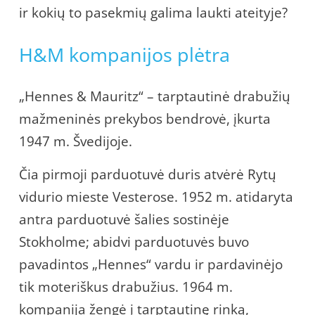
ir kokių to pasekmių galima laukti ateityje?
H&M kompanijos plėtra
„Hennes & Mauritz“ – tarptautinė drabužių
mažmeninės prekybos bendrovė, įkurta
1947 m. Švedijoje.
Čia pirmoji parduotuvė duris atvėrė Rytų
vidurio mieste Vesterose. 1952 m. atidaryta
antra parduotuvė šalies sostinėje
Stokholme; abidvi parduotuvės buvo
pavadintos „Hennes“ vardu ir pardavinėjo
tik moteriškus drabužius. 1964 m.
kompanija žengė į tarptautinę rinką,