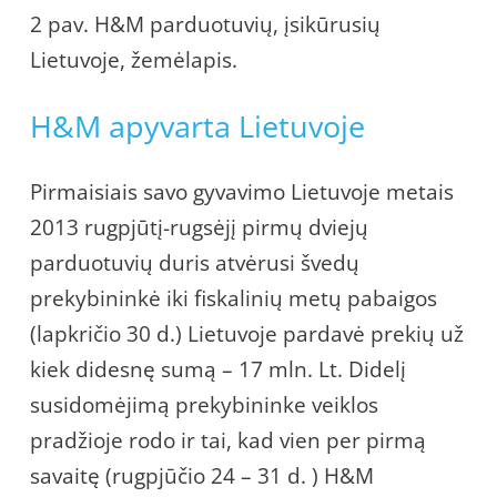
2 pav. H&M parduotuvių, įsikūrusių
Lietuvoje, žemėlapis.
H&M apyvarta Lietuvoje
Pirmaisiais savo gyvavimo Lietuvoje metais
2013 rugpjūtį-rugsėjį pirmų dviejų
parduotuvių duris atvėrusi švedų
prekybininkė iki fiskalinių metų pabaigos
(lapkričio 30 d.) Lietuvoje pardavė prekių už
kiek didesnę sumą – 17 mln. Lt. Didelį
susidomėjimą prekybininke veiklos
pradžioje rodo ir tai, kad vien per pirmą
savaitę (rugpjūčio 24 – 31 d. ) H&M