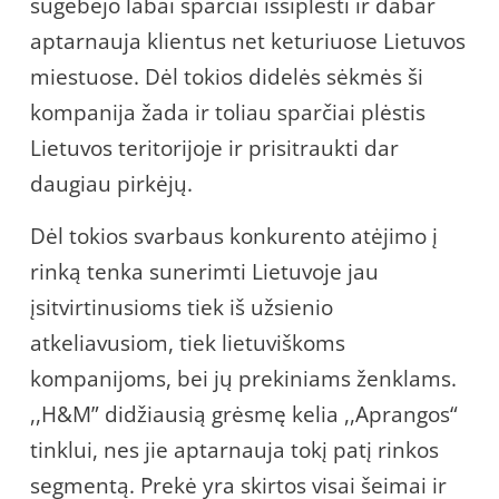
sugebėjo labai sparčiai išsiplėsti ir dabar
aptarnauja klientus net keturiuose Lietuvos
miestuose. Dėl tokios didelės sėkmės ši
kompanija žada ir toliau sparčiai plėstis
Lietuvos teritorijoje ir prisitraukti dar
daugiau pirkėjų.
Dėl tokios svarbaus konkurento atėjimo į
rinką tenka sunerimti Lietuvoje jau
įsitvirtinusioms tiek iš užsienio
atkeliavusiom, tiek lietuviškoms
kompanijoms, bei jų prekiniams ženklams.
,,H&M” didžiausią grėsmę kelia ,,Aprangos“
tinklui, nes jie aptarnauja tokį patį rinkos
segmentą. Prekė yra skirtos visai šeimai ir