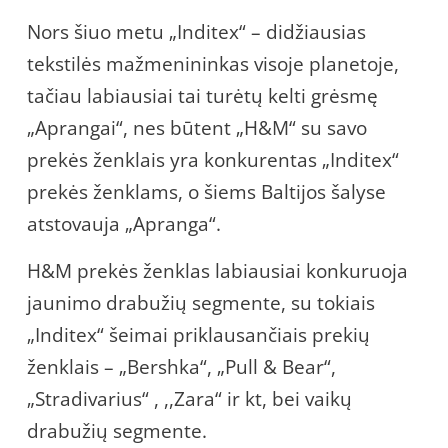
Nors šiuo metu „Inditex“ – didžiausias
tekstilės mažmenininkas visoje planetoje,
tačiau labiausiai tai turėtų kelti grėsmę
„Aprangai“, nes būtent „H&M“ su savo
prekės ženklais yra konkurentas „Inditex“
prekės ženklams, o šiems Baltijos šalyse
atstovauja „Apranga“.
H&M prekės ženklas labiausiai konkuruoja
jaunimo drabužių segmente, su tokiais
„Inditex“ šeimai priklausančiais prekių
ženklais – „Bershka“, „Pull & Bear“,
„Stradivarius“ , ,,Zara“ ir kt, bei vaikų
drabužių segmente.