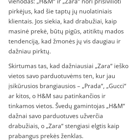
vienodas: „H&M“ ir „Zara“ nori prisivilioti
pirkėjus, kad šie taptų jų nuolatiniais
klientais. Jos siekia, kad drabužiai, kaip
masinė prekė, būtų pigūs, atitiktų mados
tendenciją, kad žmonės jų vis daugiau ir
dažniau pirktų.
Skirtumas tas, kad dažniausiai „Zara“ ieško
vietos savo parduotuvėms ten, kur jau
įsikūrusios brangiausios – „Prada“, „Gucci“
ar kitos, o H&M sau patinkančios ir
tinkamos vietos. Švedų gamintojas „H&M“
dažnai savo parduotuves užverčia
drabužiais, o „Zara“ stengiasi elgtis kaip
prabangus prekės ženklas.