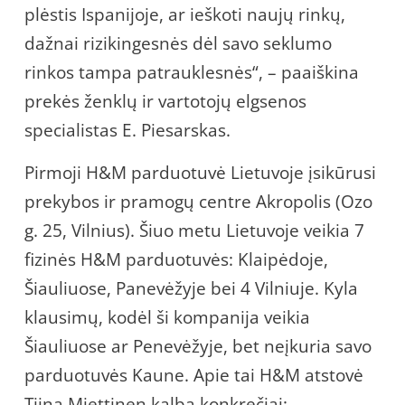
plėstis Ispanijoje, ar ieškoti naujų rinkų,
dažnai rizikingesnės dėl savo seklumo
rinkos tampa patrauklesnės“, – paaiškina
prekės ženklų ir vartotojų elgsenos
specialistas E. Piesarskas.
Pirmoji H&M parduotuvė Lietuvoje įsikūrusi
prekybos ir pramogų centre Akropolis (Ozo
g. 25, Vilnius). Šiuo metu Lietuvoje veikia 7
fizinės H&M parduotuvės: Klaipėdoje,
Šiauliuose, Panevėžyje bei 4 Vilniuje. Kyla
klausimų, kodėl ši kompanija veikia
Šiauliuose ar Penevėžyje, bet neįkuria savo
parduotuvės Kaune. Apie tai H&M atstovė
Tiina Miettinen kalba konkrečiai: