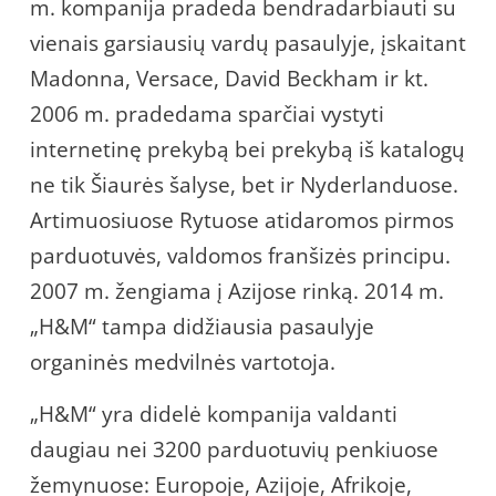
m. kompanija pradeda bendradarbiauti su
vienais garsiausių vardų pasaulyje, įskaitant
Madonna, Versace, David Beckham ir kt.
2006 m. pradedama sparčiai vystyti
internetinę prekybą bei prekybą iš katalogų
ne tik Šiaurės šalyse, bet ir Nyderlanduose.
Artimuosiuose Rytuose atidaromos pirmos
parduotuvės, valdomos franšizės principu.
2007 m. žengiama į Azijose rinką. 2014 m.
„H&M“ tampa didžiausia pasaulyje
organinės medvilnės vartotoja.
„H&M“ yra didelė kompanija valdanti
daugiau nei 3200 parduotuvių penkiuose
žemynuose: Europoje, Azijoje, Afrikoje,