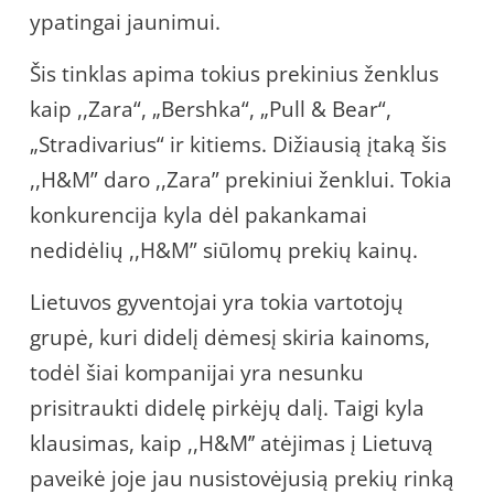
ypatingai jaunimui.
Šis tinklas apima tokius prekinius ženklus
kaip ,,Zara“, „Bershka“, „Pull & Bear“,
„Stradivarius“ ir kitiems. Dižiausią įtaką šis
,,H&M” daro ,,Zara” prekiniui ženklui. Tokia
konkurencija kyla dėl pakankamai
nedidėlių ,,H&M” siūlomų prekių kainų.
Lietuvos gyventojai yra tokia vartotojų
grupė, kuri didelį dėmesį skiria kainoms,
todėl šiai kompanijai yra nesunku
prisitraukti didelę pirkėjų dalį. Taigi kyla
klausimas, kaip ,,H&M’’ atėjimas į Lietuvą
paveikė joje jau nusistovėjusią prekių rinką