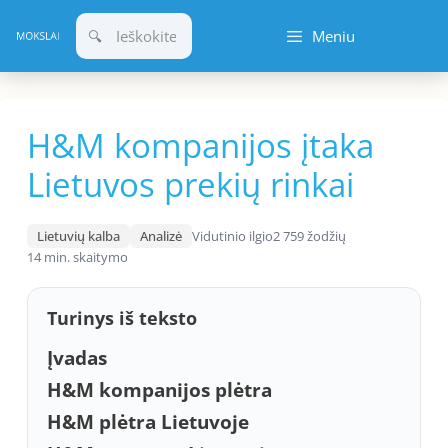
Pereiti
Meniu
prie
turinio
H&M kompanijos įtaka
Lietuvos prekių rinkai
Lietuvių kalba
Analizė
Vidutinio ilgio
2 759 žodžių
14 min. skaitymo
Turinys iš teksto
Įvadas
H&M kompanijos plėtra
H&M plėtra Lietuvoje