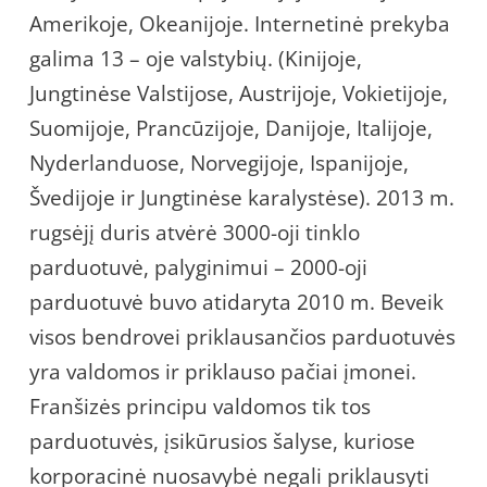
Amerikoje, Okeanijoje. Internetinė prekyba
galima 13 – oje valstybių. (Kinijoje,
Jungtinėse Valstijose, Austrijoje, Vokietijoje,
Suomijoje, Prancūzijoje, Danijoje, Italijoje,
Nyderlanduose, Norvegijoje, Ispanijoje,
Švedijoje ir Jungtinėse karalystėse). 2013 m.
rugsėjį duris atvėrė 3000-oji tinklo
parduotuvė, palyginimui – 2000-oji
parduotuvė buvo atidaryta 2010 m. Beveik
visos bendrovei priklausančios parduotuvės
yra valdomos ir priklauso pačiai įmonei.
Franšizės principu valdomos tik tos
parduotuvės, įsikūrusios šalyse, kuriose
korporacinė nuosavybė negali priklausyti