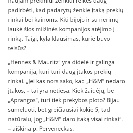
naujam prekiniui ženklui reikės daug
padirbėti, kad padarytų ženklę įtaką prekių
rinkai bei kainoms. Kiti bijojo ir su nerimų
laukė šios milžinės kompanijos atėjimo į
rinką. Taigi, kyla klausimas, kurie buvo
teisūs?
„Hennes & Mauritz“ yra didelė ir galinga
kompanija, kuri turi daug įtakos prekių
rinkai. „Jei kas nors sako, kad „H&M“ nedaro
įtakos, – tai yra netiesa. Kiek žaidėjų, be
„Aprangos“, turi tiek prekybos ploto? Bijau
sumeluoti, bet greičiausiai kokie 5, tad
natūralu, jog „H&M“ daro įtaką visai rinkai“,
– aiškina p. Perveneckas.