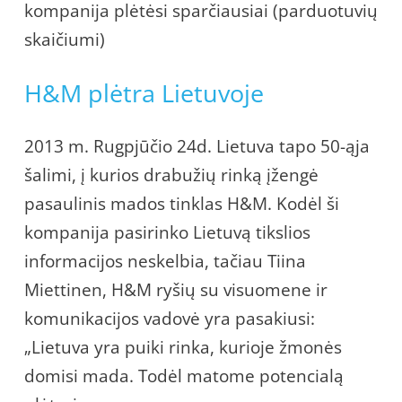
kompanija plėtėsi sparčiausiai (parduotuvių
skaičiumi)
H&M plėtra Lietuvoje
2013 m. Rugpjūčio 24d. Lietuva tapo 50-ąja
šalimi, į kurios drabužių rinką įžengė
pasaulinis mados tinklas H&M. Kodėl ši
kompanija pasirinko Lietuvą tikslios
informacijos neskelbia, tačiau Tiina
Miettinen, H&M ryšių su visuomene ir
komunikacijos vadovė yra pasakiusi:
„Lietuva yra puiki rinka, kurioje žmonės
domisi mada. Todėl matome potencialą