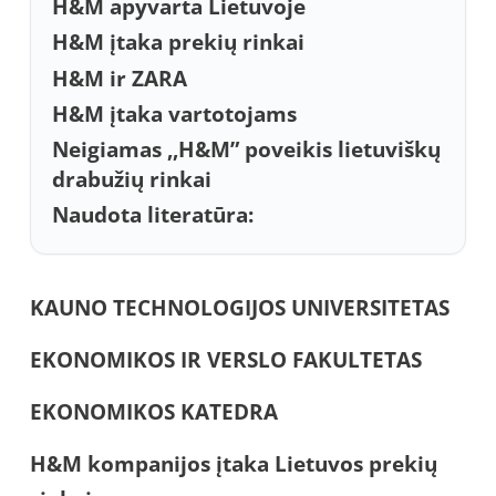
H&M apyvarta Lietuvoje
H&M įtaka prekių rinkai
H&M ir ZARA
H&M įtaka vartotojams
Neigiamas ,,H&M” poveikis lietuviškų
drabužių rinkai
Naudota literatūra:
KAUNO TECHNOLOGIJOS UNIVERSITETAS
EKONOMIKOS IR VERSLO FAKULTETAS
EKONOMIKOS KATEDRA
H
&M kompanijos
įtaka Lietuvos prekių