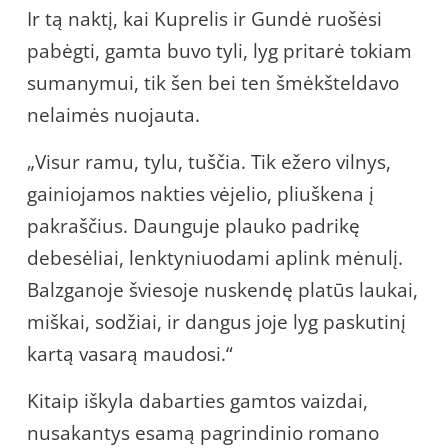
Ir tą naktį, kai Kuprelis ir Gundė ruošėsi
pabėgti, gamta buvo tyli, lyg pritarė tokiam
sumanymui, tik šen bei ten šmėkšteldavo
nelaimės nuojauta.
„Visur ramu, tylu, tuščia. Tik ežero vilnys,
gainiojamos nakties vėjelio, pliuškena į
pakraščius. Daunguje plauko padrikę
debesėliai, lenktyniuodami aplink mėnulį.
Balzganoje šviesoje nuskendę platūs laukai,
miškai, sodžiai, ir dangus joje lyg paskutinį
kartą vasarą maudosi.“
Kitaip iškyla dabarties gamtos vaizdai,
nusakantys esamą pagrindinio romano