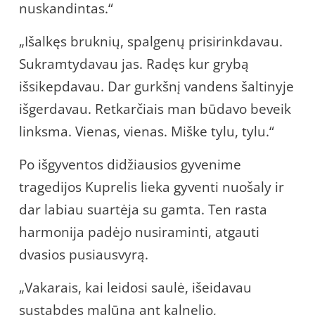
nuskandintas.“
„Išalkęs bruknių, spalgenų prisirinkdavau.
Sukramtydavau jas. Radęs kur grybą
išsikepdavau. Dar gurkšnį vandens šaltinyje
išgerdavau. Retkarčiais man būdavo beveik
linksma. Vienas, vienas. Miške tylu, tylu.“
Po išgyventos didžiausios gyvenime
tragedijos Kuprelis lieka gyventi nuošaly ir
dar labiau suartėja su gamta. Ten rasta
harmonija padėjo nusiraminti, atgauti
dvasios pusiausvyrą.
„Vakarais, kai leidosi saulė, išeidavau
sustabdęs malūną ant kalnelio,