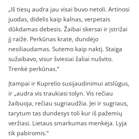
„Iš tiesų audra jau visai buvo netoli. Artinosi
juodas, didelis kaip kalnas, verpetais
dūkdamas debesis. Žaibai skersai ir įstrižai
jį raižė. Perkūnas kratė, dundėjo
nesiliaudamas. Sutemo kaip naktį. Staiga
sužaibavo, visur šviesiai žaliai nušvito.
Trenkė perkūnas.“
Įtampai ir Kuprelio susijaudinimui atslūgus,
ir „audra vis traukiasi tolyn. Vis rečiau
žaibuoja, rečiau sugriaudžia. Jei ir sugriaus,
tarytum tas dundesys toli kur iš pažemių
veržiasi. Lietaus smarkumas menkėja. Lyja
tik pabiromis.“