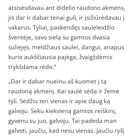
atsisėsdavau ant didelio raudono akmens,
jis dar ir dabar tenai guli, ir įsižiūrėdavau į
vakarus. Tyliai, paskendęs saulėleidžio
šventėje, savo sielą su gamtos dvasia
suliejęs, meldžiaus saulei, dangui, anapus
kurio aukščiausia pajėga, žvaigždėmis
trykšdama rėdo.“
„Dar ir dabar nueinu aš kuomet į tą
raudoną akmenį. Kai saulė sėda ir žemė
tyli. Sėdžiu ten vienas ir apie daug ką
galvoju. Seku kiekvieną gamtos reiškinį,
gyvenu su juo, galvoju. Tai padeda man
galvoti, jaučiu, kad nesu vienas. Jaučiu ryšį