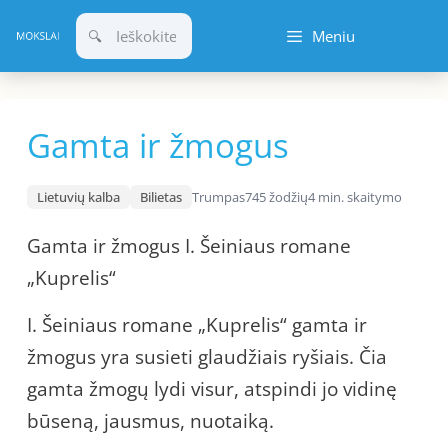
Pereiti
Meniu
prie
turinio
Gamta ir žmogus
Lietuvių kalba
Bilietas
Trumpas
745 žodžių
4 min. skaitymo
Gamta ir žmogus I. Šeiniaus romane
„Kuprelis“
I. Šeiniaus romane „Kuprelis“ gamta ir
žmogus yra susieti glaudžiais ryšiais. Čia
gamta žmogų lydi visur, atspindi jo vidinę
būseną, jausmus, nuotaiką.