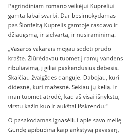
Pagrindiniam romano veikėjui Kupreliui
gamta labai svarbi. Dar besimokydamas
pas Šionfeltą Kuprelis gamtoje rasdavo ir
džiaugsmą, ir sielvartą, ir nusiraminimą.
„Vasaros vakarais mėgau sėdėti prūdo
krašte. Žiūrėdavau tuomet į ramų vandens
ribuliavimą, į giliai paskendusius debesis.
Skaičiau žvaigždes danguje. Dabojau, kuri
didesnė, kuri mažesnė. Sekiau jų kelią. Ir
man tuomet atrodė, kad aš visai išnykstu,
virstu kažin kuo ir aukštai išskrendu.“
O pasakodamas Ignasėliui apie savo meilę,
Gundę apibūdina kaip ankstyvą pavasarį,