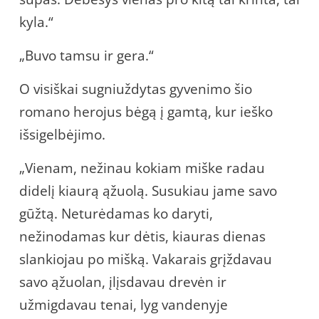
kyla.“
„Buvo tamsu ir gera.“
O visiškai sugniuždytas gyvenimo šio
romano herojus bėgą į gamtą, kur ieško
išsigelbėjimo.
„Vienam, nežinau kokiam miške radau
didelį kiaurą ąžuolą. Susukiau jame savo
gūžtą. Neturėdamas ko daryti,
nežinodamas kur dėtis, kiauras dienas
slankiojau po mišką. Vakarais grįždavau
savo ąžuolan, įlįsdavau drevėn ir
užmigdavau tenai, lyg vandenyje