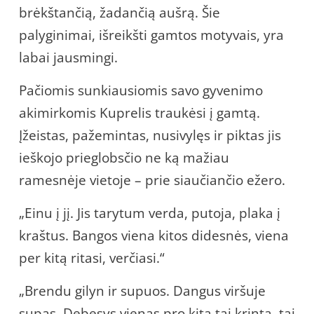
brėkštančią, žadančią aušrą. Šie
palyginimai, išreikšti gamtos motyvais, yra
labai jausmingi.
Pačiomis sunkiausiomis savo gyvenimo
akimirkomis Kuprelis traukėsi į gamtą.
Įžeistas, pažemintas, nusivylęs ir piktas jis
ieškojo prieglobsčio ne ką mažiau
ramesnėje vietoje – prie siaučiančio ežero.
„Einu į jį. Jis tarytum verda, putoja, plaka į
kraštus. Bangos viena kitos didesnės, viena
per kitą ritasi, verčiasi.“
„Brendu gilyn ir supuos. Dangus viršuje
supas. Debesys vienas pro kitą tai krinta, tai