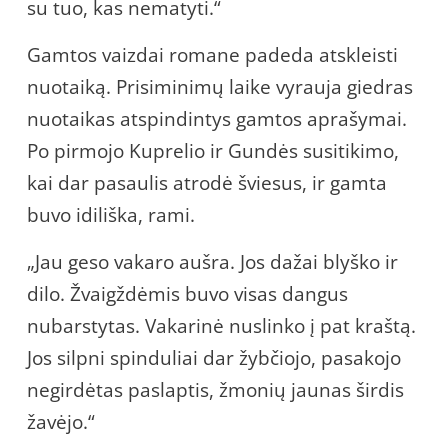
su tuo, kas nematyti.“
Gamtos vaizdai romane padeda atskleisti
nuotaiką. Prisiminimų laike vyrauja giedras
nuotaikas atspindintys gamtos aprašymai.
Po pirmojo Kuprelio ir Gundės susitikimo,
kai dar pasaulis atrodė šviesus, ir gamta
buvo idiliška, rami.
„Jau geso vakaro aušra. Jos dažai blyško ir
dilo. Žvaigždėmis buvo visas dangus
nubarstytas. Vakarinė nuslinko į pat kraštą.
Jos silpni spinduliai dar žybčiojo, pasakojo
negirdėtas paslaptis, žmonių jaunas širdis
žavėjo.“