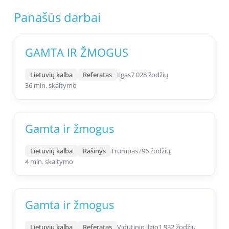
Panašūs darbai
GAMTA IR ŽMOGUS
Lietuvių kalba
Referatas
Ilgas
7 028 žodžių
36 min. skaitymo
Gamta ir žmogus
Lietuvių kalba
Rašinys
Trumpas
796 žodžių
4 min. skaitymo
Gamta ir žmogus
Lietuvių kalba
Referatas
Vidutinio ilgio
1 932 žodžių