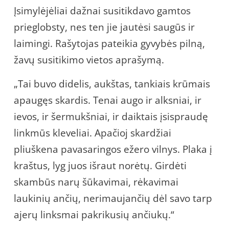
Įsimylėjėliai dažnai susitikdavo gamtos
prieglobsty, nes ten jie jautėsi saugūs ir
laimingi. Rašytojas pateikia gyvybės pilną,
žavų susitikimo vietos aprašymą.
„Tai buvo didelis, aukštas, tankiais krūmais
apaugęs skardis. Tenai augo ir alksniai, ir
ievos, ir šermukšniai, ir daiktais įsispraudę
linkmūs kleveliai. Apačioj skardžiai
pliuškena pavasaringos ežero vilnys. Plaka į
kraštus, lyg juos išraut norėtų. Girdėti
skambūs narų šūkavimai, rėkavimai
laukinių ančių, nerimaujančių dėl savo tarp
ajerų linksmai pakrikusių ančiukų.“