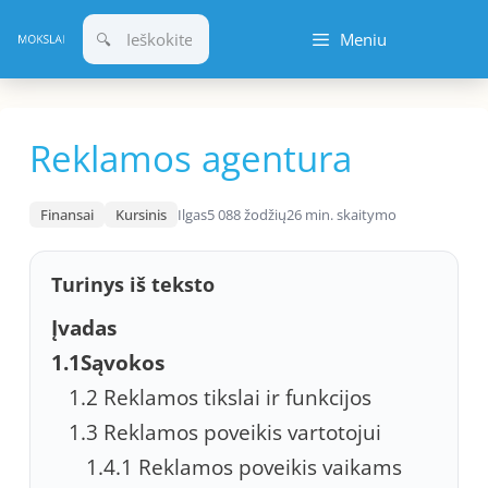
Pereiti
Meniu
prie
turinio
Reklamos agentura
Finansai
Kursinis
Ilgas
5 088 žodžių
26 min. skaitymo
Turinys iš teksto
Įvadas
1.1Sąvokos
1.2 Reklamos tikslai ir funkcijos
1.3 Reklamos poveikis vartotojui
1.4.1 Reklamos poveikis vaikams