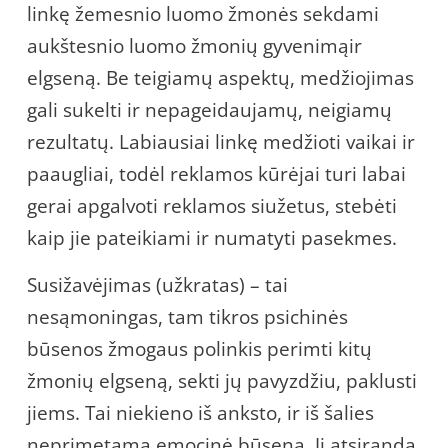
linkę žemesnio luomo žmonės sekdami
aukštesnio luomo žmonių gyvenimąir
elgseną. Be teigiamų aspektų, medžiojimas
gali sukelti ir nepageidaujamų, neigiamų
rezultatų. Labiausiai linkę medžioti vaikai ir
paaugliai, todėl reklamos kūrėjai turi labai
gerai apgalvoti reklamos siužetus, stebėti
kaip jie pateikiami ir numatyti pasekmes.
Susižavėjimas (užkratas) – tai
nesąmoningas, tam tikros psichinės
būsenos žmogaus polinkis perimti kitų
žmonių elgseną, sekti jų pavyzdžiu, paklusti
jiems. Tai niekieno iš anksto, ir iš šalies
neprimetama emocinė būsena. Ji atsiranda