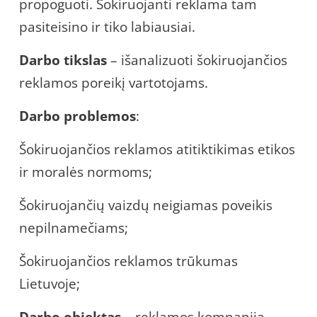
propoguoti. Šokiruojanti reklama tam
pasiteisino ir tiko labiausiai.
Darbo tikslas
– išanalizuoti šokiruojančios
reklamos poreikį vartotojams.
Darbo problemos
:
Šokiruojančios reklamos atitiktikimas etikos
ir moralės normoms;
Šokiruojančių vaizdų neigiamas poveikis
nepilnamečiams;
Šokiruojančios reklamos trūkumas
Lietuvoje;
Darbo objektas
– reklamos kompanija