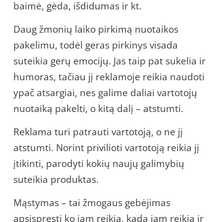
baimė, gėda, išdidumas ir kt.
Daug žmonių laiko pirkimą nuotaikos
pakelimu, todėl geras pirkinys visada
suteikia gerų emocijų. Jas taip pat sukelia ir
humoras, tačiau jį reklamoje reikia naudoti
ypač atsargiai, nes galime daliai vartotojų
nuotaiką pakelti, o kitą dalį – atstumti.
Reklama turi patrauti vartotoją, o ne jį
atstumti. Norint privilioti vartotoją reikia jį
įtikinti, parodyti kokių naujų galimybių
suteikia produktas.
Mąstymas – tai žmogaus gebėjimas
apsispręsti ko jam reikia, kada jam reikia ir