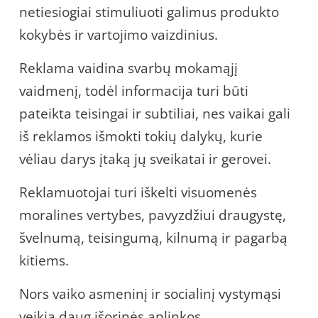
netiesiogiai stimuliuoti galimus produkto
kokybės ir vartojimo vaizdinius.
Reklama vaidina svarbų mokamąjį
vaidmenį, todėl informacija turi būti
pateikta teisingai ir subtiliai, nes vaikai gali
iš reklamos išmokti tokių dalykų, kurie
vėliau darys įtaką jų sveikatai ir gerovei.
Reklamuotojai turi iškelti visuomenės
moralines vertybes, pavyzdžiui draugystę,
švelnumą, teisingumą, kilnumą ir pagarbą
kitiems.
Nors vaiko asmeninį ir socialinį vystymąsi
veikia daug išorinės aplinkos