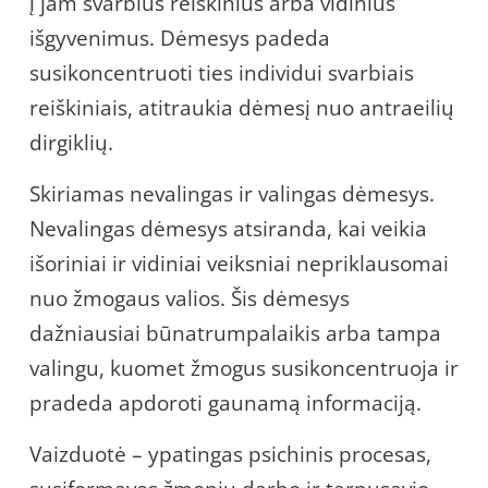
į jam svarbius reiškinius arba vidinius
išgyvenimus. Dėmesys padeda
susikoncentruoti ties individui svarbiais
reiškiniais, atitraukia dėmesį nuo antraeilių
dirgiklių.
Skiriamas nevalingas ir valingas dėmesys.
Nevalingas dėmesys atsiranda, kai veikia
išoriniai ir vidiniai veiksniai nepriklausomai
nuo žmogaus valios. Šis dėmesys
dažniausiai būnatrumpalaikis arba tampa
valingu, kuomet žmogus susikoncentruoja ir
pradeda apdoroti gaunamą informaciją.
Vaizduotė – ypatingas psichinis procesas,