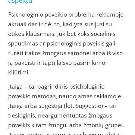
Psichologinio poveikio problema reklamoje
aktuali dar ir dėl to, kad yra susijusi su
etikos klausimais. Juk bet koks socialinis
spaudimas ar psichologinis poveikis gali
turėti įtakos žmogaus sąmonei arba iš viso
ją pakeisti ir tapti laisvo pasirinkimo
kliūtimi.
Įtaiga – tai pagrindinis psichologinio
poveikio metodas, naudojamas reklamoje.
Įtaiga arba sugestija (lot. Suggestio) – tai
tiesioginis, neargumentuotas žmogaus
poveikis kitam žmogui arba žmonių grupei.
Įtaigos metodas pirmiausia buvo pradėtas