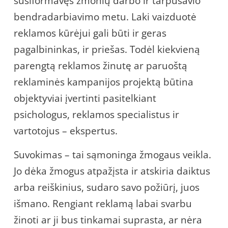
susiformavęs žmonių darbo ir tarpusavio
bendradarbiavimo metu. Laki vaizduotė
reklamos kūrėjui gali būti ir geras
pagalbininkas, ir priešas. Todėl kiekvieną
parengtą reklamos žinutę ar paruoštą
reklaminės kampanijos projektą būtina
objektyviai įvertinti pasitelkiant
psichologus, reklamos specialistus ir
vartotojus – ekspertus.
Suvokimas – tai sąmoninga žmogaus veikla.
Jo dėka žmogus atpažįsta ir atskiria daiktus
arba reiškinius, sudaro savo požiūrį, juos
išmano. Rengiant reklamą labai svarbu
žinoti ar ji bus tinkamai suprasta, ar nėra