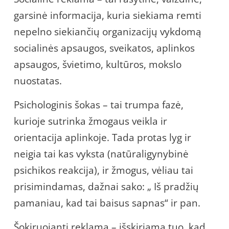
garsinė informacija, kuria siekiama remti
nepelno siekiančių organizacijų vykdomą
socialinės apsaugos, sveikatos, aplinkos
apsaugos, švietimo, kultūros, mokslo
nuostatas.
Psichologinis šokas – tai trumpa fazė,
kurioje sutrinka žmogaus veikla ir
orientacija aplinkoje. Tada protas lyg ir
neigia tai kas vyksta (natūraligynybinė
psichikos reakcija), ir žmogus, vėliau tai
prisimindamas, dažnai sako: „ Iš pradžių
pamaniau, kad tai baisus sapnas“ ir pan.
Šokiruojanti reklama – išskiriama tuo, kad