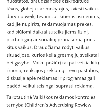
nuostatos, draudžiančios diskredituoti
tėvus, globėjus ar mokytojus, kviesti vaikus
daryti poveikį tėvams ar kitiems asmenims,
kad jie nupirktų reklamuojamas prekes,
kad siūlomi daiktai suteiks jiems fizinį,
psichologinį ar socialinį pranašumą prieš
kitus vaikus. Draudžiama rodyti vaikus
situacijose, kurios kelia grėsmę jų sveikatai
bei gyvybei. Vaikų požiūrį tai pat veikia kitų
žmonių reakcijos į reklamą. Tėvų pastabos,
diskusija apie reklamas ir programas gali
padėdi vaikui teisingai suprasti reklamą.
Tarptautinė Vaikiškos reklamos kontrolės
tarnyba (Children`s Advertising Rewiew