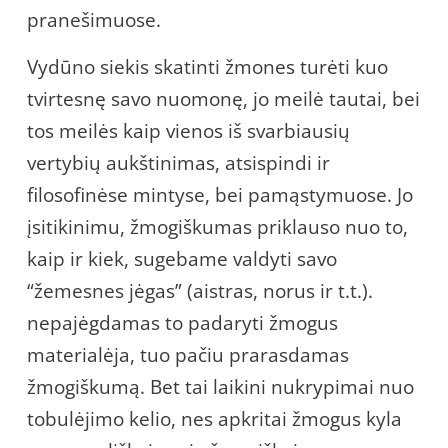
pranešimuose.
Vydūno siekis skatinti žmones turėti kuo
tvirtesnę savo nuomonę, jo meilė tautai, bei
tos meilės kaip vienos iš svarbiausių
vertybių aukštinimas, atsispindi ir
filosofinėse mintyse, bei pamąstymuose. Jo
įsitikinimu, žmogiškumas priklauso nuo to,
kaip ir kiek, sugebame valdyti savo
“žemesnes jėgas” (aistras, norus ir t.t.).
nepajėgdamas to padaryti žmogus
materialėja, tuo pačiu prarasdamas
žmogiškumą. Bet tai laikini nukrypimai nuo
tobulėjimo kelio, nes apkritai žmogus kyla