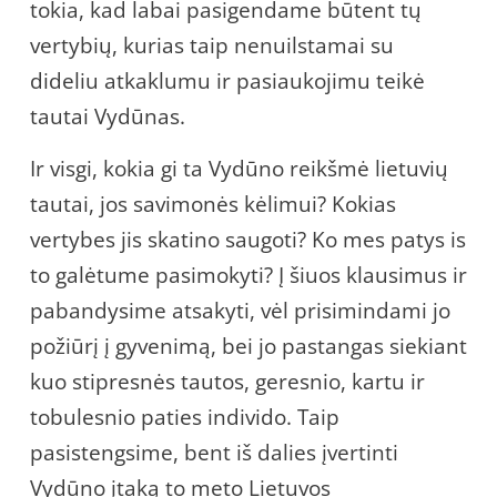
tokia, kad labai pasigendame būtent tų
vertybių, kurias taip nenuilstamai su
dideliu atkaklumu ir pasiaukojimu teikė
tautai Vydūnas.
Ir visgi, kokia gi ta Vydūno reikšmė lietuvių
tautai, jos savimonės kėlimui? Kokias
vertybes jis skatino saugoti? Ko mes patys is
to galėtume pasimokyti? Į šiuos klausimus ir
pabandysime atsakyti, vėl prisimindami jo
požiūrį į gyvenimą, bei jo pastangas siekiant
kuo stipresnės tautos, geresnio, kartu ir
tobulesnio paties individo. Taip
pasistengsime, bent iš dalies įvertinti
Vydūno įtaką to meto Lietuvos