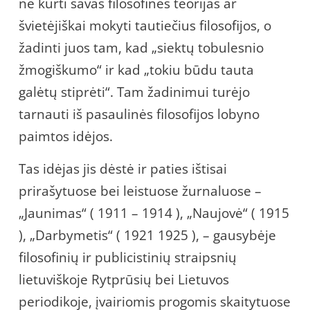
ne kurti savas filosofines teorijas ar
švietėjiškai mokyti tautiečius filosofijos, o
žadinti juos tam, kad „siektų tobulesnio
žmogiškumo“ ir kad „tokiu būdu tauta
galėtų stiprėti“. Tam žadinimui turėjo
tarnauti iš pasaulinės filosofijos lobyno
paimtos idėjos.
Tas idėjas jis dėstė ir paties ištisai
prirašytuose bei leistuose žurnaluose –
„Jaunimas“ ( 1911 – 1914 ), „Naujovė“ ( 1915
), „Darbymetis“ ( 1921 1925 ), – gausybėje
filosofinių ir publicistinių straipsnių
lietuviškoje Rytprūsių bei Lietuvos
periodikoje, įvairiomis progomis skaitytuose