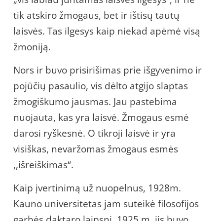
tik atskiro žmogaus, bet ir ištisų tautų
laisvės. Tas ilgesys kaip niekad apėmė visą
žmoniją.
Nors ir buvo prisirišimas prie išgyvenimo ir
pojūčių pasaulio, vis dėlto atgijo slaptas
žmogiškumo jausmas. Jau pastebima
nuojauta, kas yra laisvė. Žmogaus esmė
darosi ryškesnė. O tikroji laisvė ir yra
visiškas, nevaržomas žmogaus esmės
,,išreiškimas“.
Kaip įvertinimą už nuopelnus, 1928m.
Kauno universitetas jam suteikė filosofijos
garbės daktaro laipsnį. 1925 m. jis buvo