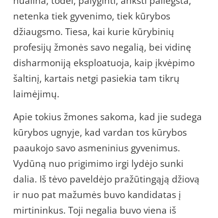
nualina, todėl, palyginti, anksti paliegsta,
netenka tiek gyvenimo, tiek kūrybos
džiaugsmo. Tiesa, kai kurie kūrybinių
profesijų žmonės savo negalią, bei vidinę
disharmoniją eksploatuoja, kaip įkvėpimo
šaltinį, kartais netgi pasiekia tam tikrų
laimėjimų.
Apie tokius žmones sakoma, kad jie sudega
kūrybos ugnyje, kad vardan tos kūrybos
paaukojo savo asmeninius gyvenimus.
Vydūną nuo prigimimo irgi lydėjo sunki
dalia. Iš tėvo paveldėjo pražūtingąją džiovą
ir nuo pat mažumės buvo kandidatas į
mirtininkus. Toji negalia buvo viena iš