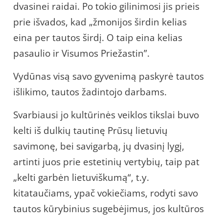
dvasinei raidai. Po tokio gilinimosi jis prieis
prie išvados, kad „žmonijos širdin kelias
eina per tautos širdį. O taip eina kelias
pasaulio ir Visumos Priežastin”.
Vydūnas visą savo gyvenimą paskyrė tautos
išlikimo, tautos žadintojo darbams.
Svarbiausi jo kultūrinės veiklos tikslai buvo
kelti iš dulkių tautinę Prūsų lietuvių
savimonę, bei savigarbą, jų dvasinį lygį,
artinti juos prie estetinių vertybių, taip pat
„kelti garbėn lietuviškumą“, t.y.
kitataučiams, ypač vokiečiams, rodyti savo
tautos kūrybinius sugebėjimus, jos kultūros