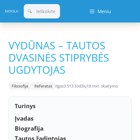
Pereiti
Meniu
prie
turinio
VYDŪNAS – TAUTOS
DVASINĖS STIPRYBĖS
UGDYTOJAS
Filosofija
Referatas
Ilgas
3 513 žodžių
18 min. skaitymo
Turinys
Įvadas
Biografija
Tautos žadintojas