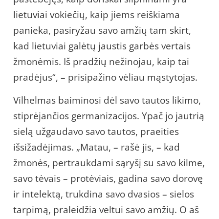
lietuviai vokiečių, kaip jiems reiškiama
panieka, pasiryžau savo amžių tam skirt,
kad lietuviai galėtų jaustis garbės vertais
žmonėmis. Iš pradžių nežinojau, kaip tai
pradėjus“, – prisipažino vėliau mąstytojas.
Vilhelmas baiminosi dėl savo tautos likimo,
stiprėjančios germanizacijos. Ypač jo jautrią
sielą užgaudavo savo tautos, praeities
išsižadėjimas. „Matau, – rašė jis, – kad
žmonės, pertraukdami sąryšį su savo kilme,
savo tėvais – protėviais, gadina savo dorovę
ir intelektą, trukdina savo dvasios – sielos
tarpimą, praleidžia veltui savo amžių. O aš