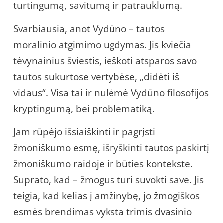
turtingumą, savitumą ir patrauklumą.
Svarbiausia, anot Vydūno – tautos
moralinio atgimimo ugdymas. Jis kviečia
tėvynainius šviestis, ieškoti atsparos savo
tautos sukurtose vertybėse, „didėti iš
vidaus“. Visa tai ir nulėmė Vydūno filosofijos
kryptingumą, bei problematiką.
Jam rūpėjo išsiaiškinti ir pagrįsti
žmoniškumo esmę, išryškinti tautos paskirtį
žmoniškumo raidoje ir būties kontekste.
Suprato, kad – žmogus turi suvokti save. Jis
teigia, kad kelias į amžinybę, jo žmogiškos
esmės brendimas vyksta trimis dvasinio