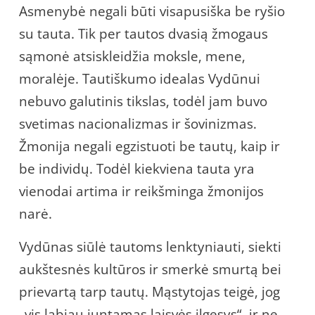
Asmenybė negali būti visapusiška be ryšio
su tauta. Tik per tautos dvasią žmogaus
sąmonė atsiskleidžia moksle, mene,
moralėje. Tautiškumo idealas Vydūnui
nebuvo galutinis tikslas, todėl jam buvo
svetimas nacionalizmas ir šovinizmas.
Žmonija negali egzistuoti be tautų, kaip ir
be individų. Todėl kiekviena tauta yra
vienodai artima ir reikšminga žmonijos
narė.
Vydūnas siūlė tautoms lenktyniauti, siekti
aukštesnės kultūros ir smerkė smurtą bei
prievartą tarp tautų. Mąstytojas teigė, jog
„vis labiau juntamas laisvės ilgesys“, ir ne