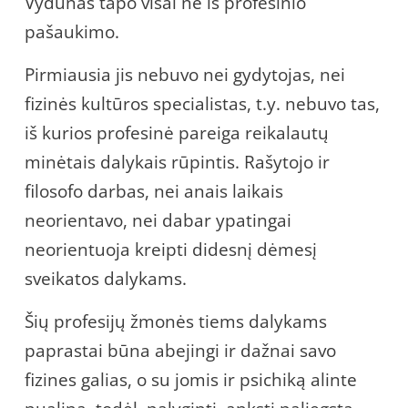
Vydūnas tapo visai ne iš profesinio
pašaukimo.
Pirmiausia jis nebuvo nei gydytojas, nei
fizinės kultūros specialistas, t.y. nebuvo tas,
iš kurios profesinė pareiga reikalautų
minėtais dalykais rūpintis. Rašytojo ir
filosofo darbas, nei anais laikais
neorientavo, nei dabar ypatingai
neorientuoja kreipti didesnį dėmesį
sveikatos dalykams.
Šių profesijų žmonės tiems dalykams
paprastai būna abejingi ir dažnai savo
fizines galias, o su jomis ir psichiką alinte