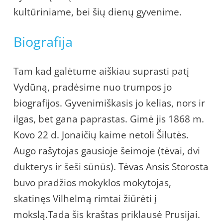
kultūriniame, bei šių dienų gyvenime.
Biografija
Tam kad galėtume aiškiau suprasti patį
Vydūną, pradėsime nuo trumpos jo
biografijos. Gyvenimiškasis jo kelias, nors ir
ilgas, bet gana paprastas. Gimė jis 1868 m.
Kovo 22 d. Jonaičių kaime netoli Šilutės.
Augo rašytojas gausioje šeimoje (tėvai, dvi
dukterys ir šeši sūnūs). Tėvas Ansis Storosta
buvo pradžios mokyklos mokytojas,
skatinęs Vilhelmą rimtai žiūrėti į
mokslą.Tada šis kraštas priklausė Prusijai.