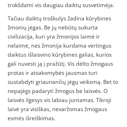
trokšdami vis daugiau daiktų susvetimėja.
Tačiau daiktų troškulys žadina kūrybines
žmonių jėgas. Be jų nebūtų sukurta
civilizacija, kuri yra žmonijos laimė ir
nelaimė, nes žmonija kurdama vertingus
daiktus išlaisvino kūrybines galias, kurios
gali nuvesti ją į pražūtį. Vis dėlto žmogaus
protas ir atsakomybės jausmas turi
sustabdyti griaunančių jėgų veiksmą. Bet to
nepajėgs padaryti žmogus be laisvės. O
laisvės ilgesys vis labiau juntamas. Tikroji
laivė yra visiškas, nevaržomas žmogaus
esmės išreiškimas.