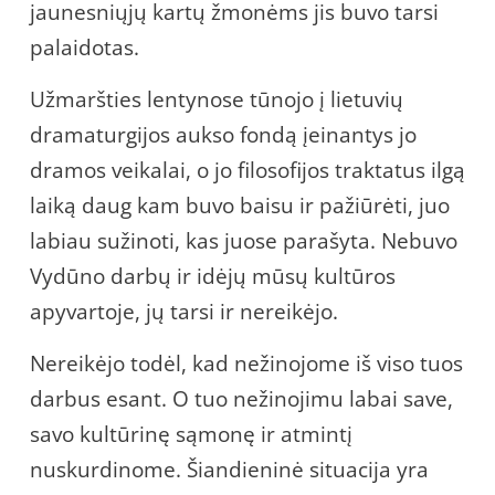
jaunesniųjų kartų žmonėms jis buvo tarsi
palaidotas.
Užmaršties lentynose tūnojo į lietuvių
dramaturgijos aukso fondą įeinantys jo
dramos veikalai, o jo filosofijos traktatus ilgą
laiką daug kam buvo baisu ir pažiūrėti, juo
labiau sužinoti, kas juose parašyta. Nebuvo
Vydūno darbų ir idėjų mūsų kultūros
apyvartoje, jų tarsi ir nereikėjo.
Nereikėjo todėl, kad nežinojome iš viso tuos
darbus esant. O tuo nežinojimu labai save,
savo kultūrinę sąmonę ir atmintį
nuskurdinome. Šiandieninė situacija yra