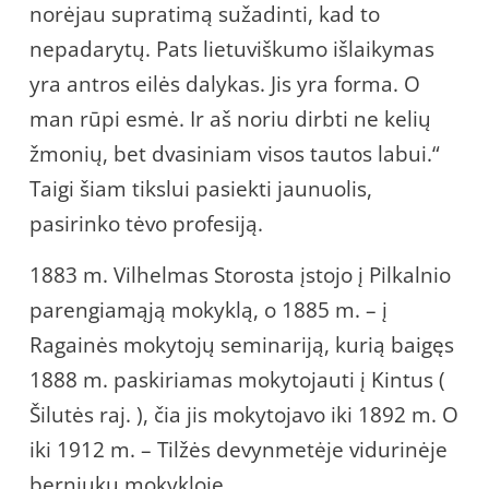
norėjau supratimą sužadinti, kad to
nepadarytų. Pats lietuviškumo išlaikymas
yra antros eilės dalykas. Jis yra forma. O
man rūpi esmė. Ir aš noriu dirbti ne kelių
žmonių, bet dvasiniam visos tautos labui.“
Taigi šiam tikslui pasiekti jaunuolis,
pasirinko tėvo profesiją.
1883 m. Vilhelmas Storosta įstojo į Pilkalnio
parengiamąją mokyklą, o 1885 m. – į
Ragainės mokytojų seminariją, kurią baigęs
1888 m. paskiriamas mokytojauti į Kintus (
Šilutės raj. ), čia jis mokytojavo iki 1892 m. O
iki 1912 m. – Tilžės devynmetėje vidurinėje
berniukų mokykloje.