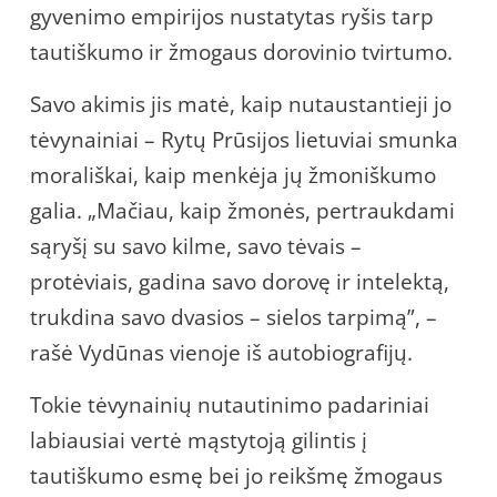
gyvenimo empirijos nustatytas ryšis tarp
tautiškumo ir žmogaus dorovinio tvirtumo.
Savo akimis jis matė, kaip nutaustantieji jo
tėvynainiai – Rytų Prūsijos lietuviai smunka
morališkai, kaip menkėja jų žmoniškumo
galia. „Mačiau, kaip žmonės, pertraukdami
sąryšį su savo kilme, savo tėvais –
protėviais, gadina savo dorovę ir intelektą,
trukdina savo dvasios – sielos tarpimą”, –
rašė Vydūnas vienoje iš autobiografijų.
Tokie tėvynainių nutautinimo padariniai
labiausiai vertė mąstytoją gilintis į
tautiškumo esmę bei jo reikšmę žmogaus