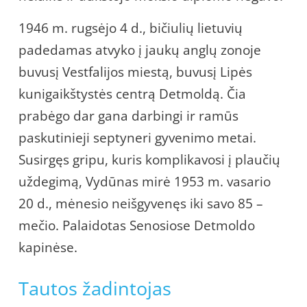
1946 m. rugsėjo 4 d., bičiulių lietuvių
padedamas atvyko į jaukų anglų zonoje
buvusį Vestfalijos miestą, buvusį Lipės
kunigaikštystės centrą Detmoldą. Čia
prabėgo dar gana darbingi ir ramūs
paskutinieji septyneri gyvenimo metai.
Susirgęs gripu, kuris komplikavosi į plaučių
uždegimą, Vydūnas mirė 1953 m. vasario
20 d., mėnesio neišgyvenęs iki savo 85 –
mečio. Palaidotas Senosiose Detmoldo
kapinėse.
Tautos žadintojas