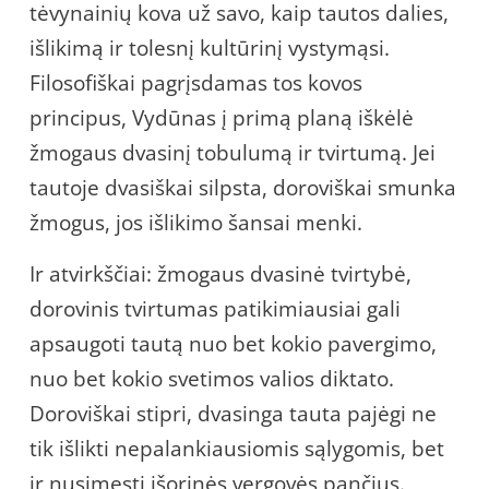
tėvynainių kova už savo, kaip tautos dalies,
išlikimą ir tolesnį kultūrinį vystymąsi.
Filosofiškai pagrįsdamas tos kovos
principus, Vydūnas į primą planą iškėlė
žmogaus dvasinį tobulumą ir tvirtumą. Jei
tautoje dvasiškai silpsta, doroviškai smunka
žmogus, jos išlikimo šansai menki.
Ir atvirkščiai: žmogaus dvasinė tvirtybė,
dorovinis tvirtumas patikimiausiai gali
apsaugoti tautą nuo bet kokio pavergimo,
nuo bet kokio svetimos valios diktato.
Doroviškai stipri, dvasinga tauta pajėgi ne
tik išlikti nepalankiausiomis sąlygomis, bet
ir nusimesti išorinės vergovės pančius.