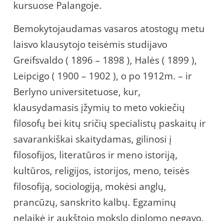
kursuose Palangoje.
Bemokytojaudamas vasaros atostogų metu
laisvo klausytojo teisėmis studijavo
Greifsvaldo ( 1896 – 1898 ), Halės ( 1899 ),
Leipcigo ( 1900 – 1902 ), o po 1912m. – ir
Berlyno universitetuose, kur,
klausydamasis įžymių to meto vokiečių
filosofų bei kitų sričių specialistų paskaitų ir
savarankiškai skaitydamas, gilinosi į
filosofijos, literatūros ir meno istoriją,
kultūros, religijos, istorijos, meno, teisės
filosofiją, sociologiją, mokėsi anglų,
prancūzų, sanskrito kalbų. Egzaminų
nelaikė ir aukštojo mokslo diplomo negavo.