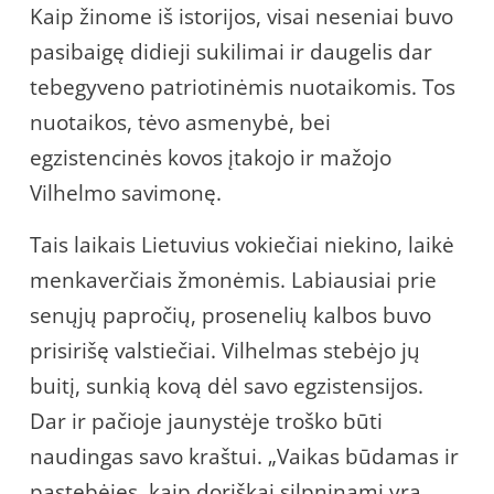
Kaip žinome iš istorijos, visai neseniai buvo
pasibaigę didieji sukilimai ir daugelis dar
tebegyveno patriotinėmis nuotaikomis. Tos
nuotaikos, tėvo asmenybė, bei
egzistencinės kovos įtakojo ir mažojo
Vilhelmo savimonę.
Tais laikais Lietuvius vokiečiai niekino, laikė
menkaverčiais žmonėmis. Labiausiai prie
senųjų papročių, prosenelių kalbos buvo
prisirišę valstiečiai. Vilhelmas stebėjo jų
buitį, sunkią kovą dėl savo egzistensijos.
Dar ir pačioje jaunystėje troško būti
naudingas savo kraštui. „Vaikas būdamas ir
pastebėjęs, kaip doriškai silpninami yra