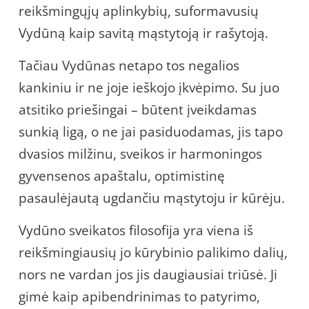
reikšmingųjų aplinkybių, suformavusių
Vydūną kaip savitą mąstytoją ir rašytoją.
Tačiau Vydūnas netapo tos negalios
kankiniu ir ne joje ieškojo įkvėpimo. Su juo
atsitiko priešingai – būtent įveikdamas
sunkią ligą, o ne jai pasiduodamas, jis tapo
dvasios milžinu, sveikos ir harmoningos
gyvensenos apaštalu, optimistinę
pasaulėjautą ugdančiu mąstytoju ir kūrėju.
Vydūno sveikatos filosofija yra viena iš
reikšmingiausių jo kūrybinio palikimo dalių,
nors ne vardan jos jis daugiausiai triūsė. Ji
gimė kaip apibendrinimas to patyrimo,