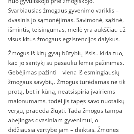
nuo gyvuliškojo prie žmogiškojo.
Svarbiausias žmogaus gyvenimo variklis –
dvasinis jo sąmonėjimas. Savimonė, sąžinė,
išmintis, teisingumas, meilė yra aukščiau už
visus kitus žmogaus egzistencijos dalykus.
Žmogus iš kitų gyvų būtybių išsis…kiria tuo,
kad jo santykį su pasauliu lemia pažinimas.
Gebėjimas pažinti – viena iš esmingiausių
žmogaus savybių. Žmogus turėdamas ne tik
protą, bet ir kūną, neatsispiria įvairiems
malonumams, todėl jis tapęs savo nuotaikų
vergu, pradeda žlugti. Tada žmogus tampa
abejingas dvasiniam gyvenimui, o
didžiausia vertybė jam – daiktas. Žmonės