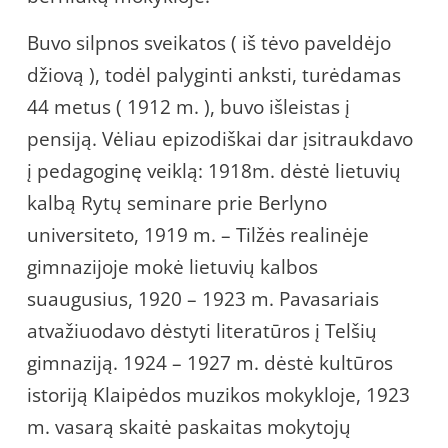
Buvo silpnos sveikatos ( iš tėvo paveldėjo
džiovą ), todėl palyginti anksti, turėdamas
44 metus ( 1912 m. ), buvo išleistas į
pensiją. Vėliau epizodiškai dar įsitraukdavo
į pedagoginę veiklą: 1918m. dėstė lietuvių
kalbą Rytų seminare prie Berlyno
universiteto, 1919 m. – Tilžės realinėje
gimnazijoje mokė lietuvių kalbos
suaugusius, 1920 – 1923 m. Pavasariais
atvažiuodavo dėstyti literatūros į Telšių
gimnaziją. 1924 – 1927 m. dėstė kultūros
istoriją Klaipėdos muzikos mokykloje, 1923
m. vasarą skaitė paskaitas mokytojų