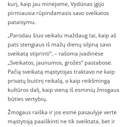
kurį, kaip jau minėjome, Vydūnas įgijo
pirmiausia rūpindamasis savo sveikatos
pataisymu.
„Parodau šiuo veikalu maždaug tai, kaip aš
pats stengiaus iš mažų dienų silpną savo
sveikatą stiprinti”, – rašoma įvadinėse
„Sveikatos, jaunumos, grožės” pastabose.
Pačią sveikatą mąstytojas traktavo ne kaip
privatų buitinį reikalą, o kaip reikšmingą
kultūros dalį, kaip vieną iš esminių žmogaus
būties vertybių.
Žmogaus raiška ir jos esmė pasaulyje vertė
mąstytoją paaiškinti ne tik sveiktata, bet ir