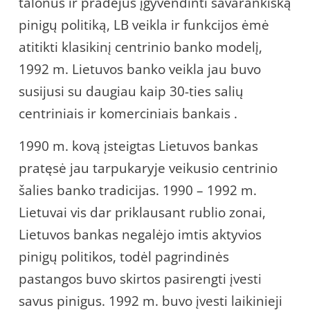
talonus ir pradėjus įgyvendinti savarankišką
pinigų politiką, LB veikla ir funkcijos ėmė
atitikti klasikinį centrinio banko modelį,
1992 m. Lietuvos banko veikla jau buvo
susijusi su daugiau kaip 30-ties salių
centriniais ir komerciniais bankais .
1990 m. kovą įsteigtas Lietuvos bankas
pratęsė jau tarpukaryje veikusio centrinio
šalies banko tradicijas. 1990 – 1992 m.
Lietuvai vis dar priklausant rublio zonai,
Lietuvos bankas negalėjo imtis aktyvios
pinigų politikos, todėl pagrindinės
pastangos buvo skirtos pasirengti įvesti
savus pinigus. 1992 m. buvo įvesti laikinieji