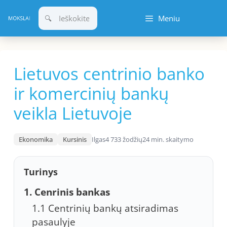
Pereiti
Meniu
prie
turinio
Lietuvos centrinio banko
ir komercinių bankų
veikla Lietuvoje
Ekonomika
Kursinis
Ilgas
4 733 žodžių
24 min. skaitymo
Turinys
1. Cenrinis bankas
1.1 Centrinių bankų atsiradimas
pasaulyje