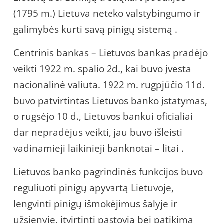
(1795 m.) Lietuva neteko valstybingumo ir
galimybės kurti savą pinigų sistemą .
Centrinis bankas – Lietuvos bankas pradėjo
veikti 1922 m. spalio 2d., kai buvo įvesta
nacionalinė valiuta. 1922 m. rugpjūčio 11d.
buvo patvirtintas Lietuvos banko įstatymas,
o rugsėjo 10 d., Lietuvos bankui oficialiai
dar nepradėjus veikti, jau buvo išleisti
vadinamieji laikinieji banknotai – litai .
Lietuvos banko pagrindinės funkcijos buvo
reguliuoti pinigų apyvartą Lietuvoje,
lengvinti pinigų išmokėjimus šalyje ir
užsienyje, įtvirtinti pastovią bei patikimą