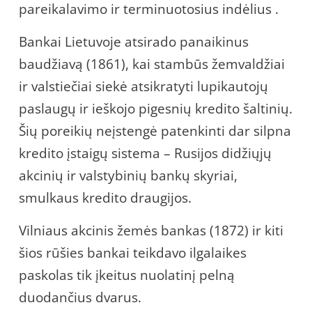
pareikalavimo ir terminuotosius indėlius .
Bankai Lietuvoje atsirado panaikinus
baudžiavą (1861), kai stambūs žemvaldžiai
ir valstiečiai siekė atsikratyti lupikautojų
paslaugų ir ieškojo pigesnių kredito šaltinių.
Šių poreikių neįstengė patenkinti dar silpna
kredito įstaigų sistema – Rusijos didžiųjų
akcinių ir valstybinių bankų skyriai,
smulkaus kredito draugijos.
Vilniaus akcinis žemės bankas (1872) ir kiti
šios rūšies bankai teikdavo ilgalaikes
paskolas tik įkeitus nuolatinį pelną
duodančius dvarus.