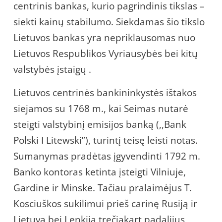
centrinis bankas, kurio pagrindinis tikslas –
siekti kainų stabilumo. Siekdamas šio tikslo
Lietuvos bankas yra nepriklausomas nuo
Lietuvos Respublikos Vyriausybės bei kitų
valstybės įstaigų .
Lietuvos centrinės bankininkystės ištakos
siejamos su 1768 m., kai Seimas nutarė
steigti valstybinį emisijos banką (,,Bank
Polski I Litewski”), turintį teisę leisti notas.
Sumanymas pradėtas įgyvendinti 1792 m.
Banko kontoras ketinta įsteigti Vilniuje,
Gardine ir Minske. Tačiau pralaimėjus T.
Kosciuškos sukilimui prieš carinę Rusiją ir
Lietuvą bei Lenkiją trečiąkart padalijus