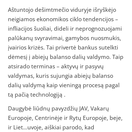
Aštuntojo dešimtmečio viduryje išryškėjo
neigiamos ekonomikos ciklo tendencijos –
infliacijos šuoliai, dideli ir neprognozuojami
palūkanų svyravimai, gamybos nuosmukis,
įvairios krizės. Tai privertė bankus sutelkti
dėmesį į abiejų balanso dalių valdymo. Taip
atsirado terminas – aktyvų ir pasyvų
valdymas, kuris sujungia abiejų balanso
dalių valdymą kaip vieningą procesą pagal
tą pačią technologiją .
Daugybė liūdnų pavyzdžių JAV, Vakarų
Europoje, Centrinėje ir Rytų Europoje, beje,
ir Liet…uvoje, aiškiai parodo, kad