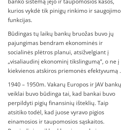
banko sistemą įėjo ir taupomosios kasos,
kurios vykdė tik pinigų rinkimo ir saugojimo
funkcijas.
Būdingas tų laikų bankų bruožas buvo jų
pajungimas bendram ekonominės ir
socialinės plėtros planui, atsižvelgiant į
„visaliaudinį ekonominį tikslingumą”, o ne į
kiekvienos atskiros priemonės efektyvumą .
1940 – 1950m. Vakarų Europos ir JAV bankų
veiklai buvo būdinga tai, kad bankai buvo
perpildyti pigių finansinių išteklių. Taip
atsitiko todėl, kad juose vyravo pigios
einamosios ir taupomosios sąskaitos.