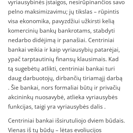
vyriausybinės įstaigos, nesirūpinančios savo
pelno maksimizavimu; jų tikslas – rūpintis
visa ekonomika, pavyzdžiui užkirsti kelią
komercinių bankų bankrotams, stabdyti
nedarbo didėjimą ir panašiai. Centriniai
bankai veikia ir kaip vyriausybių patarėjai,
ypač tarptautinių finansų klausimais. Kad
tą sugebėtų atlikti, centriniai bankai turi
daug darbuotojų, dirbančių tiriamąjį darbą
. Šie bankai, nors formaliai būtų ir privačių
akcininkų nuosavybė, atlieka vyriausybės
funkcijas, taigi yra vyriausybės dalis .
Centriniai bankai išsirutuliojo dviem būdais.
Vienas iš tų būdų – lėtas evoliucijos