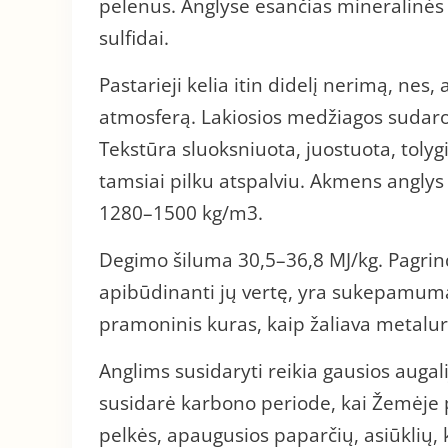
pelenus. Anglyse esančias mineralinės 
sulfidai.
Pastarieji kelia itin didelį nerimą, nes,
atmosferą. Lakiosios medžiagos sudar
Tekstūra sluoksniuota, juostuota, tolygi
tamsiai pilku atspalviu. Akmens anglys 
1280–1500 kg/m3.
Degimo šiluma 30,5–36,8 MJ/kg. Pagrin
apibūdinanti jų vertę, yra sukepamumas
pramoninis kuras, kaip žaliava metalur
Anglims susidaryti reikia gausios augali
susidarė karbono periode, kai Žemėje p
pelkės, apaugusios paparčių, asiūklių, 