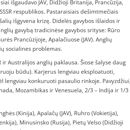
iai išgaudavo JAV, Didžioji Britanija, Prancūzija,
s SSSR respublikos. Pastaraisiais dešimtmečiais
lių išgyvena krizę. Didelės gavybos išlaidos ir
nglių gavybą tradicinėse gavybos srityse: Rūro
iaurės Prancūzijoje, Apalačiuose (JAV). Anglių
ių socialines problemas.
 ir Australijos anglių paklausa. Šiose šalyse daug
ruoju būdu). Karjerus lengviau eksploatuoti,
 lengviau konkuruoti pasaulio rinkoje. Pavyzdžiui
nada, Mozambikas ir Venesuela, 2/3 – Indija ir 1/3
hės (Kinija), Apalačų (JAV), Ruhro (Vokietija),
nkija), Minusinsko (Rusija), Pietų Velso (Didžioji