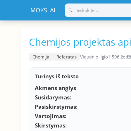
Pereiti
prie
turinio
Chemijos projektas ap
Chemija
Referatas
Vidutinio ilgio
1 596 žodž
Turinys iš teksto
Akmens anglys
Susidarymas:
Pasiskirstymas:
Vartojimas:
Skirstymas: