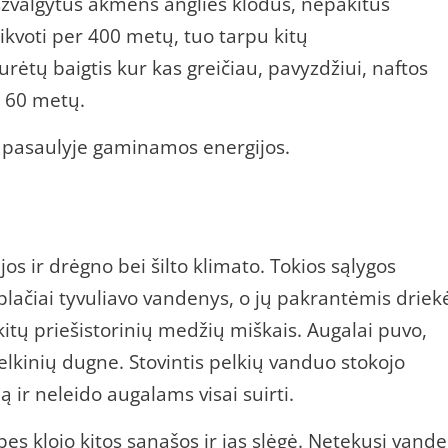
išžvalgytus akmens anglies klodus, nepakitus
kvoti per 400 metų, tuo tarpu kitų
urėtų baigtis kur kas greičiau, pavyzdžiui, naftos
o 60 metų.
s pasaulyje gaminamos energijos.
jos ir drėgno bei šilto klimato. Tokios sąlygos
lačiai tyvuliavo vandenys, o jų pakrantėmis driek
kitų priešistorinių medžių miškais. Augalai puvo,
elkinių dugne. Stovintis pelkių vanduo stokojo
ą ir neleido augalams visai suirti.
es klojo kitos sąnašos ir jas slėgė. Netekusi vand