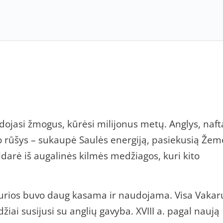
audojasi žmogus, kūrėsi milijonus metų. Anglys, naft
ro rūšys – sukaupė Saulės energiją, pasiekusią Žem
idarė iš augalinės kilmės medžiagos, kuri kito
, kurios buvo daug kasama ir naudojama. Visa Vakar
iai susijusi su anglių gavyba. XVIII a. pagal naują