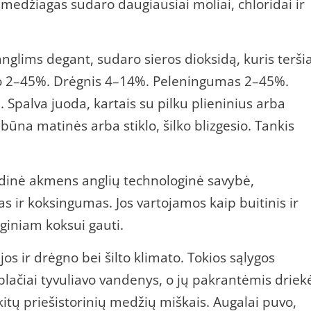
medžiagas sudaro daugiausiai moliai, chloridai ir
 anglims degant, sudaro sieros dioksidą, kuris terši
o 2–45%. Drėgnis 4–14%. Peleningumas 2–45%.
. Spalva juoda, kartais su pilku plieninius arba
būna matinės arba stiklo, šilko blizgesio. Tankis
dinė akmens anglių technologinė savybė,
 ir koksingumas. Jos vartojamos kaip buitinis ir
giniam koksui gauti.
jos ir drėgno bei šilto klimato. Tokios sąlygos
lačiai tyvuliavo vandenys, o jų pakrantėmis driek
kitų priešistorinių medžių miškais. Augalai puvo,