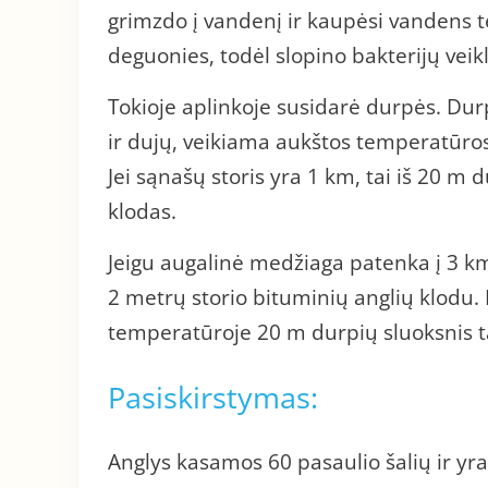
grimzdo į vandenį ir kaupėsi vandens t
deguonies, todėl slopino bakterijų veikl
Tokioje aplinkoje susidarė durpės. Durp
ir dujų, veikiama aukštos temperatūros 
Jei sąnašų storis yra 1 km, tai iš 20 m 
klodas.
Jeigu augalinė medžiaga patenka į 3 km 
2 metrų storio bituminių anglių klodu.
temperatūroje 20 m durpių sluoksnis t
Pasiskirstymas:
Anglys kasamos 60 pasaulio šalių ir yra