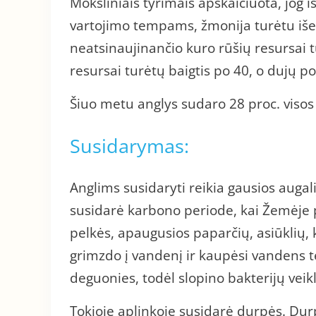
Moksliniais tyrimais apskaičiuota, jog 
vartojimo tempams, žmonija turėtu išei
neatsinaujinančio kuro rūšių resursai t
resursai turėtų baigtis po 40, o dujų p
Šiuo metu anglys sudaro 28 proc. viso
Susidarymas:
Anglims susidaryti reikia gausios augali
susidarė karbono periode, kai Žemėje p
pelkės, apaugusios paparčių, asiūklių, 
grimzdo į vandenį ir kaupėsi vandens t
deguonies, todėl slopino bakterijų veikl
Tokioje aplinkoje susidarė durpės. Durp