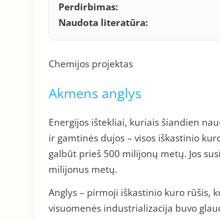
Perdirbimas:
Naudota literatūra:
Chemijos projektas
Akmens anglys
Energijos ištekliai, kuriais šiandien n
ir gamtinės dujos – visos iškastinio ku
galbūt prieš 500 milijonų metų. Jos sus
milijonus metų.
Anglys – pirmoji iškastinio kuro rūšis
visuomenės industrializacija buvo glaudž