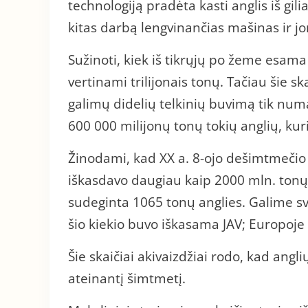
technologiją pradėta kasti anglis iš gili
kitas darbą lengvinančias mašinas ir j
Sužinoti, kiek iš tikrųjų po žeme esama
vertinami trilijonais tonų. Tačiau šie sk
galimų didelių telkinių buvimą tik num
600 000 milijonų tonų tokių anglių, kuri
Žinodami, kad XX a. 8-ojo dešimtmeči
iškasdavo daugiau kaip 2000 mln. tonų 
sudeginta 1065 tonų anglies. Galime sva
šio kiekio buvo iškasama JAV; Europoje
Šie skaičiai akivaizdžiai rodo, kad angli
ateinantį šimtmetį.