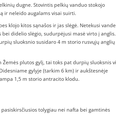
elkinių dugne. Stovintis pelkių vanduo stokojo
ą ir neleido augalams visai suirti.
es klojo kitos sąnašos ir jas slėgė. Netekusi vand
bei didelio slėgio, sudurpėjusi masė virto į anglis.
durpių sluoksnio susidaro 4 m storio rusvųjų anglių
Žemės plutos gylį, tai toks pat durpių sluoksnis v
 Didesniame gylyje (tarkim 6 km) ir aukštesnėje
ampa 1,5 m storio antracito klodu.
 pasiskirsčiusios tolygiau nei nafta bei gamtinės