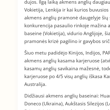
dujos. Ilgą laiką akmens anglių daugiaus
Vokietija, Lenkija ir kai kurios buvusio
akmens anglių pramonė daugelyje šių ša
konkurencija pasaulio rinkoje mažina a
baseine (Vokietija), vidurio Anglijoje, š
pramonės krizė pagilino ir gavybos srič
Šiuo metu padidėjo Kinijos, Indijos, PAR
akmens anglių kasama karjeruose (atvi
kasamų anglių savikaina mažesnė, todėl
karjeruose po 4/5 visų anglių iškasa Ka
Australija.
Didžiausi akmens anglių baseinai: Huang
Doneco (Ukraina), Aukštasis Silezijos (Le