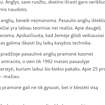
au. Anglys, savo ruožtu, skatino išrasti garo varikliu
omis naudotis.
 anglių, beveik neįmanoma. Pasaulio anglių ištekli
aičiai yra labiau teoriniai nei realūs. Apie daugelį
anoma. Apskaičiuota, kad žemėje glūdi veikiausiai
as galima iškasti šių laikų kasybos technika.
o pradžioje pasaulinė anglių pramonė kasmet
antracito, o vien tik 1992 matais pasaulyje
rstyti, kuriam laikui šio kiekio pakaks. Apie 25 pr
 – mažiau.
ų pramonė gali ne tik gyvuoti, bet ir klestėti visą