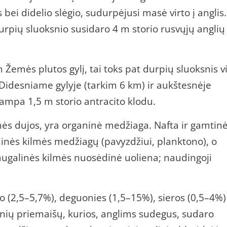
bei didelio slėgio, sudurpėjusi masė virto į anglis.
durpių sluoksnio susidaro 4 m storio rusvųjų anglių
Žemės plutos gylį, tai toks pat durpių sluoksnis v
 Didesniame gylyje (tarkim 6 km) ir aukštesnėje
ampa 1,5 m storio antracito klodu.
nės dujos, yra organinė medžiaga. Nafta ir gamtin
ninės kilmės medžiagų (pavyzdžiui, planktono), o
 augalinės kilmės nuosėdinė uoliena; naudingoji
o (2,5–5,7%), deguonies (1,5–15%), sieros (0,5–4%) 
linių priemaišų, kurios, anglims sudegus, sudaro