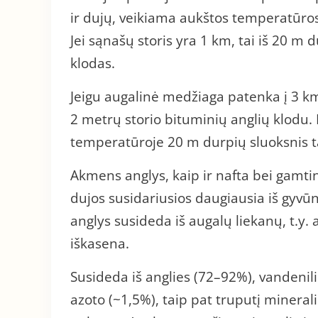
ir dujų, veikiama aukštos temperatūros 
Jei sąnašų storis yra 1 km, tai iš 20 m 
klodas.
Jeigu augalinė medžiaga patenka į 3 km 
2 metrų storio bituminių anglių klodu.
temperatūroje 20 m durpių sluoksnis t
Akmens anglys, kaip ir nafta bei gamti
dujos susidariusios daugiausia iš gyvū
anglys susideda iš augalų liekanų, t.y.
iškasena.
Susideda iš anglies (72–92%), vandenili
azoto (~1,5%), taip pat truputį minera