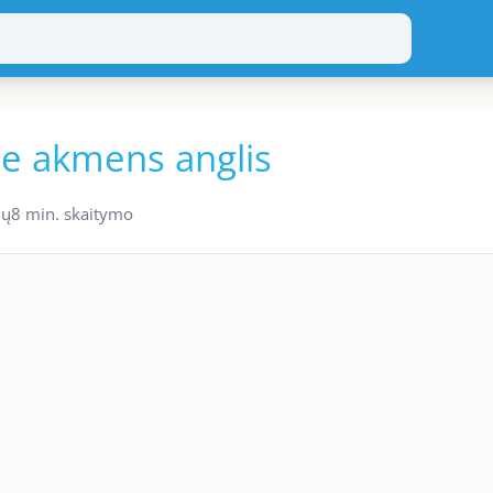
ie akmens anglis
ių
8 min. skaitymo