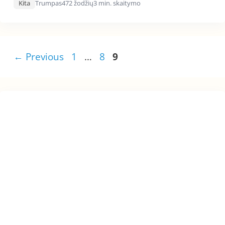
Kita
Trumpas
472 žodžių
3 min. skaitymo
Page
Page
Page
←
Previous
1
…
8
9