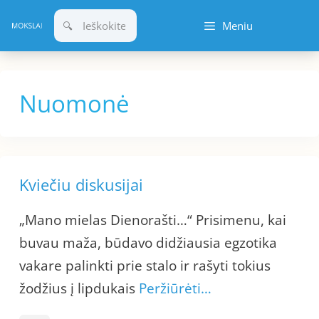
Pereiti
Meniu
prie
turinio
Nuomonė
Kviečiu diskusijai
„Mano mielas Dienorašti…“ Prisimenu, kai
buvau maža, būdavo didžiausia egzotika
vakare palinkti prie stalo ir rašyti tokius
žodžius į lipdukais
Peržiūrėti…