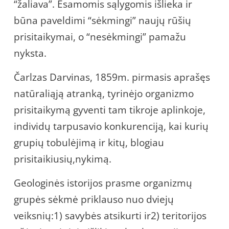
“žaliava”. Esamomis sąlygomis išlieka ir
būna paveldimi “sėkmingi” naujų rūšių
prisitaikymai, o “nesėkmingi” pamažu
nyksta.
Čarlzas Darvinas, 1859m. pirmasis aprašęs
natūraliąją atranką, tyrinėjo organizmo
prisitaikymą gyventi tam tikroje aplinkoje,
individų tarpusavio konkurenciją, kai kurių
grupių tobulėjimą ir kitų, blogiau
prisitaikiusių,nykimą.
Geologinės istorijos prasme organizmų
grupės sėkmė priklauso nuo dviejų
veiksnių:1) savybės atsikurti ir2) teritorijos