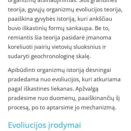
organizmų atsinaujinimas. Šios grandinės
teorija, gyvųjų organizmų evoliucijos teorija,
paaiškina gyvybės istoriją, kuri ankščiau
buvo iškastinių formų sankaupa. Be to,
remiantis šia teorija pasidarė įmanoma
koreliuoti įvairių vietovių sluoksnius ir
sudaryti geochronologinę skalę.
Apibūdinti organizmų istoriją dėsningai
pradedama nuo evoliucijos, kuri atkuriama
pagal iškastines liekanas. Apžvalgą
pradėsime nuo duomenų, paaiškinančių šį
procesą, po to aptarsime jo mechanizmą.
Evoliucijos įrodymai