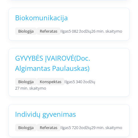
Biokomunikacija
Biologija
Referatas
Ilgas
5 082 žodžių
26 min. skaitymo
GYVYBĖS ĮVAIROVĖ(Doc.
Algimantas Paulauskas)
Biologija
Konspektas
Ilgas
5 340 žodžių
27 min. skaitymo
Individų gyvenimas
Biologija
Referatas
Ilgas
5 720 žodžių
29 min. skaitymo