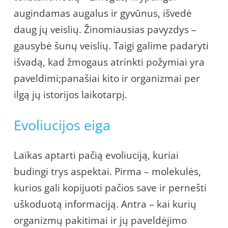
augindamas augalus ir gyvūnus, išvedė
daug jų veislių. Žinomiausias pavyzdys –
gausybė šunų veislių. Taigi galime padaryti
išvadą, kad žmogaus atrinkti požymiai yra
paveldimi;panašiai kito ir organizmai per
ilgą jų istorijos laikotarpį.
Evoliucijos eiga
Laikas aptarti pačią evoliuciją, kuriai
budingi trys aspektai. Pirma – molekulės,
kurios gali kopijuoti pačios save ir pernešti
uškoduotą informaciją. Antra – kai kurių
organizmų pakitimai ir jų paveldėjimo