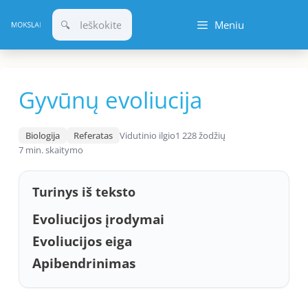
Pereiti
Meniu
prie
turinio
Gyvūnų evoliucija
Biologija
Referatas
Vidutinio ilgio
1 228 žodžių
7 min. skaitymo
Turinys iš teksto
Evoliucijos įrodymai
Evoliucijos eiga
Apibendrinimas