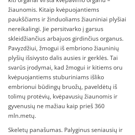
kiti organai virsta kvėpavimo organu –
žiaunomis. Kitaip kvėpuojantiems
paukščiams ir žinduoliams žiauniniai plyšiai
nereikalingi. Jie persitvarko į garsus
skleidžiančius arbajuos girdinčius organus.
Pavyzdžiui, žmogui iš embriono žiauninių
plyšių išsivysto dalis ausies ir gerklės. Tai
svarūs įrodymai, kad žmogui ir kitiems oru
kvėpuojantiems stuburiniams išliko
embrionui būdingų bruožų, paveldėtų iš
tolimų protėvių, kvėpavusių žiaunomis ir
gyvenusių ne mažiau kaip prieš 360
mln.metų.
Skeletų panašumas. Palyginus seniausių ir