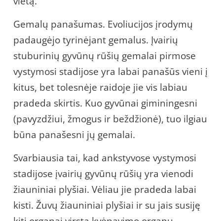
vietą.
Gemalų panašumas. Evoliucijos įrodymų
padaugėjo tyrinėjant gemalus. Įvairių
stuburinių gyvūnų rūšių gemalai pirmose
vystymosi stadijose yra labai panašūs vieni į
kitus, bet tolesnėje raidoje jie vis labiau
pradeda skirtis. Kuo gyvūnai giminingesni
(pavyzdžiui, žmogus ir beždžionė), tuo ilgiau
būna panašesni jų gemalai.
Svarbiausia tai, kad ankstyvose vystymosi
stadijose įvairių gyvūnų rūšių yra vienodi
žiauniniai plyšiai. Vėliau jie pradeda labai
kisti. Žuvų žiauniniai plyšiai ir su jais susiję