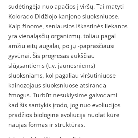
sudėtingėja nuo apačios į viršų. Tai matyti
Kolorado Didžiojo kanjono sluoksniuose.
Kaip žinome, seniausios iškastinės liekanos
yra vienaląsčių organizmų, toliau pagal
amžių eitų augalai, po jų -paprasčiausi
gyvūnai. Šis progresas aukščiau
slūgsantiems (t.y. jaunesniems)
sluoksniams, kol pagaliau viršutiniuose
kainozojaus sluoksniuose atsiranda
žmogus. Turbūt nesuklysime galvodami,
kad šis santykis įrodo, jog nuo evoliucijos
pradžios biologinė evoliucija nuolat kūrė
naujas formas ir struktūras.