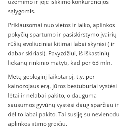
užėmimo ir joje išlikimo konkurencijos
sąlygomis.
Priklausomai nuo vietos ir laiko, aplinkos
pokyčių spartumo ir pasiskirstymo įvairių
rūšių evoliuciniai kitimai labai skyrėsi ( ir
dabar skiriasi). Pavyzdžiui, iš iškastinių
liekanų rinkinio matyti, kad per 63 mln.
Metų geologinį laikotarpį, t.y. per
kainozojaus erą, jūros bestuburiai vystėsi
lėtai ir nelabai pakito, o dauguma
sausumos gyvūnų vystėsi daug sparčiau ir
dėl to labai pakito. Tai susiję su nevienodu
aplinkos iitimo greičiu.