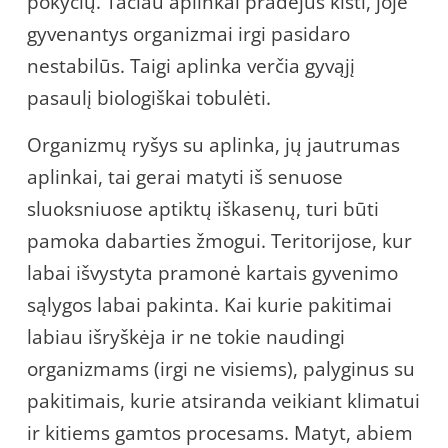
pokyčių. Tačiau aplinkai pradėjus kisti, joje
gyvenantys organizmai irgi pasidaro
nestabilūs. Taigi aplinka verčia gyvąjį
pasaulį biologiškai tobulėti.
Organizmų ryšys su aplinka, jų jautrumas
aplinkai, tai gerai matyti iš senuose
sluoksniuose aptiktų iškasenų, turi būti
pamoka dabarties žmogui. Teritorijose, kur
labai išvystyta pramonė kartais gyvenimo
sąlygos labai pakinta. Kai kurie pakitimai
labiau išryškėja ir ne tokie naudingi
organizmams (irgi ne visiems), palyginus su
pakitimais, kurie atsiranda veikiant klimatui
ir kitiems gamtos procesams. Matyt, abiem