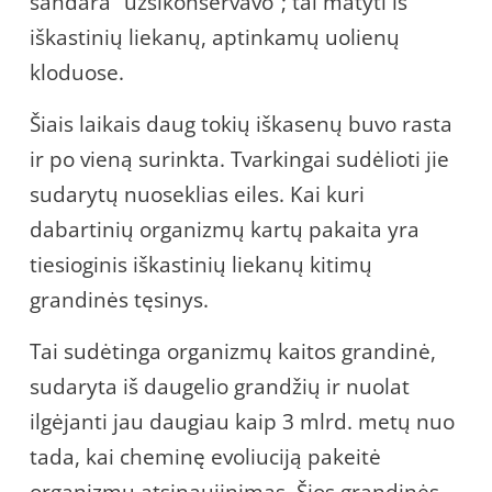
sandara “užsikonservavo”; tai matyti iš
iškastinių liekanų, aptinkamų uolienų
kloduose.
Šiais laikais daug tokių iškasenų buvo rasta
ir po vieną surinkta. Tvarkingai sudėlioti jie
sudarytų nuoseklias eiles. Kai kuri
dabartinių organizmų kartų pakaita yra
tiesioginis iškastinių liekanų kitimų
grandinės tęsinys.
Tai sudėtinga organizmų kaitos grandinė,
sudaryta iš daugelio grandžių ir nuolat
ilgėjanti jau daugiau kaip 3 mlrd. metų nuo
tada, kai cheminę evoliuciją pakeitė