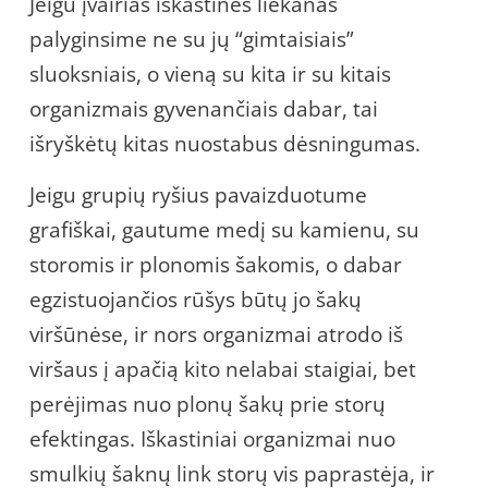
Jeigu įvairias iškastines liekanas
palyginsime ne su jų “gimtaisiais”
sluoksniais, o vieną su kita ir su kitais
organizmais gyvenančiais dabar, tai
išryškėtų kitas nuostabus dėsningumas.
Jeigu grupių ryšius pavaizduotume
grafiškai, gautume medį su kamienu, su
storomis ir plonomis šakomis, o dabar
egzistuojančios rūšys būtų jo šakų
viršūnėse, ir nors organizmai atrodo iš
viršaus į apačią kito nelabai staigiai, bet
perėjimas nuo plonų šakų prie storų
efektingas. Iškastiniai organizmai nuo
smulkių šaknų link storų vis paprastėja, ir