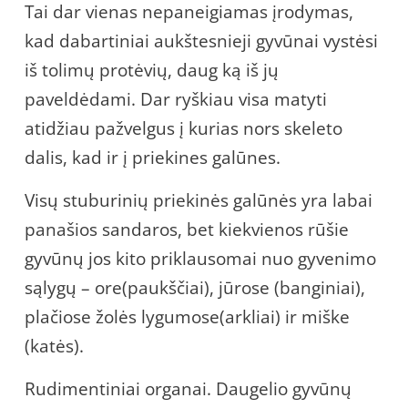
Tai dar vienas nepaneigiamas įrodymas,
kad dabartiniai aukštesnieji gyvūnai vystėsi
iš tolimų protėvių, daug ką iš jų
paveldėdami. Dar ryškiau visa matyti
atidžiau pažvelgus į kurias nors skeleto
dalis, kad ir į priekines galūnes.
Visų stuburinių priekinės galūnės yra labai
panašios sandaros, bet kiekvienos rūšie
gyvūnų jos kito priklausomai nuo gyvenimo
sąlygų – ore(paukščiai), jūrose (banginiai),
plačiose žolės lygumose(arkliai) ir miške
(katės).
Rudimentiniai organai. Daugelio gyvūnų