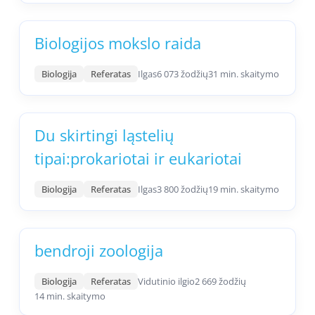
Biologijos mokslo raida
Biologija
Referatas
Ilgas
6 073 žodžių
31 min. skaitymo
Du skirtingi ląstelių
tipai:prokariotai ir eukariotai
Biologija
Referatas
Ilgas
3 800 žodžių
19 min. skaitymo
bendroji zoologija
Biologija
Referatas
Vidutinio ilgio
2 669 žodžių
14 min. skaitymo