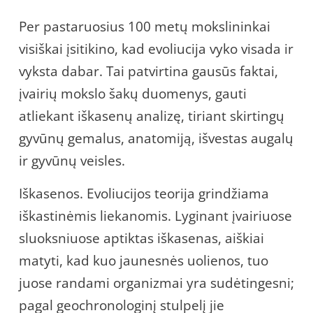
Per pastaruosius 100 metų mokslininkai
visiškai įsitikino, kad evoliucija vyko visada ir
vyksta dabar. Tai patvirtina gausūs faktai,
įvairių mokslo šakų duomenys, gauti
atliekant iškasenų analizę, tiriant skirtingų
gyvūnų gemalus, anatomiją, išvestas augalų
ir gyvūnų veisles.
Iškasenos. Evoliucijos teorija grindžiama
iškastinėmis liekanomis. Lyginant įvairiuose
sluoksniuose aptiktas iškasenas, aiškiai
matyti, kad kuo jaunesnės uolienos, tuo
juose randami organizmai yra sudėtingesni;
pagal geochronologinį stulpelį jie