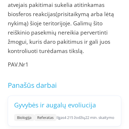
atvejais pakitimai sukelia atitinkamas
biosferos reakcijas(prisitaikymą arba lėtą
nykimą) šioje teritorijoje. Galimų šito
reiškinio pasekmių nereikia pervertinti
žmogui, kuris daro pakitimus ir gali juos
kontroliuoti turėdamas tikslą.
PAV.Nr1
Panašūs darbai
Gyvybės ir augalų evoliucija
Biologija
Referatas
Ilgas
4 215 žodžių
22 min. skaitymo