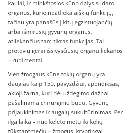
kaulai, ir minkštosios kūno dalys sudaro
organus, kurie neatlieka aiškių funkcijų,
tačiau yra panašūs į kitų egzistuojančių
arba išmirusių gyvūnų organus,
atliekančius tam tikras funkcijas. Tai
protėvių gerai išsivysčiusių organų liekanos
– rudimentai.
Vien žmogaus kūne tokių organų yra
daugiau kaip 150, pavyzdžiui, apendiksas,
akloji žarna, kuri dėl uždegimo dažnai
pašalinama chirurginiu būdu. Gyvūnų
prijaukinimas ir augalų sukultūrinimas. Per
ilgą laiką – nuo keleto metų iki kelių
tūkstantmečių – žmogus, kryptingai