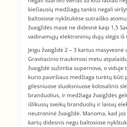
negali suartėti vienas su kitu labiau ne
kiečiausių medžiagų tankis negali viršy
baltosiose nykštukėse sutraiško atomus:
žvaigždės masė ne didesnė kaip 1,5 Sau
vadinamųjų elektroninių dujų slėgis iš 
Jeigu žvaigždė 2 – 3 kartus masyvesnė u
Gravitacinio traukimosi metu atpalaiduo
žvaigždė sužimba supernova, o viduje t
kurio paviršiaus medžiaga turėtų būti 
gilesniuose sluoksniuose kolosalinis sl
branduolius, ir medžiaga žvaigždės g
išlikusių sveikų branduolių ir laisvų el
neutroninė žvaigždė. Manoma, kad jos c
kartų didesnis negu baltosiose nykštuk