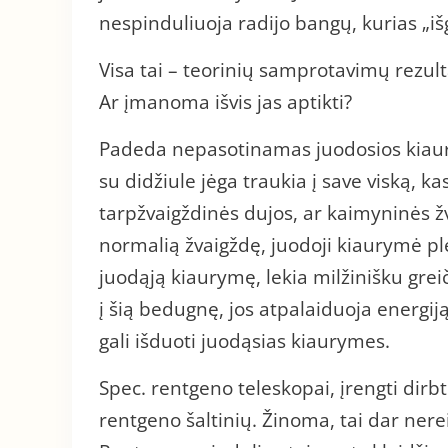
nespinduliuoja radijo bangų, kurias „iš
Visa tai – teorinių samprotavimų rezul
Ar įmanoma išvis jas aptikti?
Padeda nepasotinamas juodosios kiaury
su didžiule jėga traukia į save viską, ka
tarpžvaigždinės dujos, ar kaimyninės ž
normalią žvaigždę, juodoji kiaurymė plė
juodąją kiaurymę, lekia milžinišku gre
į šią bedugnę, jos atpalaiduoja energij
gali išduoti juodąsias kiaurymes.
Spec. rentgeno teleskopai, įrengti dirb
rentgeno šaltinių. Žinoma, tai dar nerei