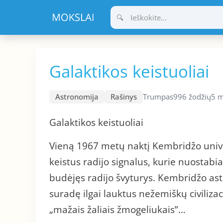
Pereiti
prie
turinio
Galaktikos keistuoliai
Astronomija
Rašinys
Trumpas
996 žodžių
5 m
Galaktikos keistuoliai
Vieną 1967 metų naktį Kembridžo unive
keistus radijo signalus, kurie nuostabiai
budėjęs radijo švyturys. Kembridžo as
suradę ilgai lauktus nežemiškų civiliza
„mažais žaliais žmogeliukais”…