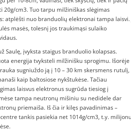
gu per 10-8cm, vadinasi, tiek skysčių, tiek ir pačių
ti 20g/cm3. Tuo tarpu milžiniškas slėgimas
 atplėšti nuo branduolių elektronai tampa laisvi. 
lės masės, tolesnį jos traukimąsi sulaiko
vidaus.
ž Saulę, įvyksta staigus branduolio kolapsas.
ta energija tvyksteli milžinišku sprogimu. Išorėje
rauka sugniuždo ją į 10 – 30 km skersmens rutulį,
panaši kaip baltosiose nykštukėse. Tačiau
ėgimas laisvus elektronus sugrūda tiesiog į
elmėse tampa neutronų mišiniu su nedidele dar
ektronų priemaiša. Iš čia ir kilęs pavadinimas –
entre tankis pasiekia net 1014g/cm3, t.y. milijon
ėse.