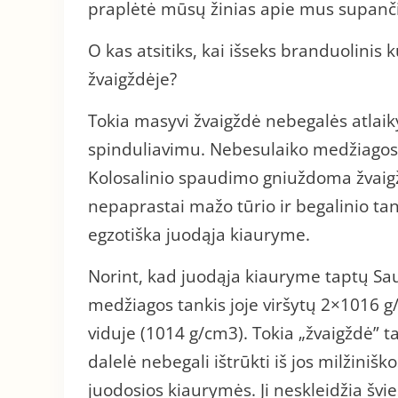
praplėtė mūsų žinias apie mus supančio
O kas atsitiks, kai išseks branduolinis
žvaigždėje?
Tokia masyvi žvaigždė nebegalės atlaiky
spinduliavimu. Nebesulaiko medžiagos k
Kolosalinio spaudimo gniuždoma žvaigžd
nepaprastai mažo tūrio ir begalinio tank
egzotiška juodąja kiauryme.
Norint, kad juodąja kiauryme taptų Sau
medžiagos tankis joje viršytų 2×1016 g
viduje (1014 g/cm3). Tokia „žvaigždė” t
dalelė nebegali ištrūkti iš jos milžinišk
juodosios kiaurymės. Ji neskleidžia švie