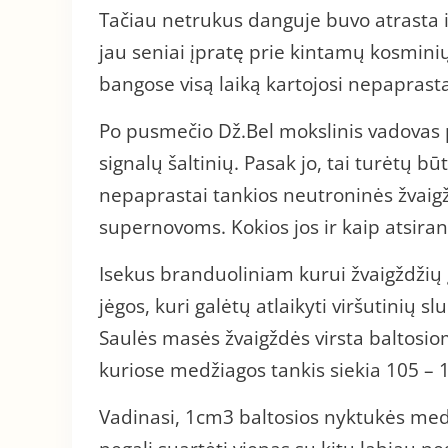
Tačiau netrukus danguje buvo atrasta i
jau seniai įpratę prie kintamų kosminių 
bangose visą laiką kartojosi nepaprastai 
Po pusmečio Dž.Bel mokslinis vadovas p
signalų šaltinių. Pasak jo, tai turėtų b
nepaprastai tankios neutroninės žvaigž
supernovoms. Kokios jos ir kaip atsira
Isekus branduoliniam kurui žvaigždžių 
jėgos, kuri galėtų atlaikyti viršutinių 
Saulės masės žvaigždės virsta baltosi
kuriose medžiagos tankis siekia 105 – 
Vadinasi, 1cm3 baltosios nyktukės med