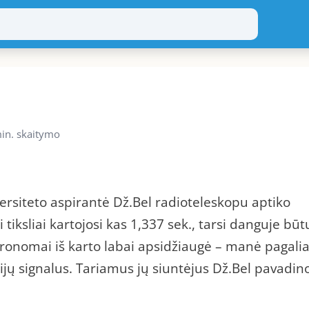
in. skaitymo
rsiteto aspirantė Dž.Bel radioteleskopu aptiko
 tiksliai kartojosi kas 1,337 sek., tarsi danguje būt
tronomai iš karto labai apsidžiaugė – manė pagali
cijų signalus. Tariamus jų siuntėjus Dž.Bel pavadin