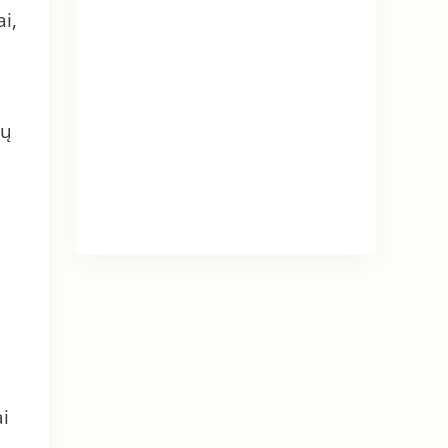
i,
ių
i