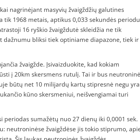
škai nagrinėjant masyvių žvaigždžių galutines
įsta tik 1968 metais, aptikus 0,033 sekundės periodu
rastoji 16 ryškio žvaigždutė skleidžia ne tik
at dažnumu bliksi tiek optiniame diapazone, tiek ir
jančia žvaigžde. Įsivaizduokite, kad kokiam
ūsti į 20km skersmens rutulį. Tai ir bus neutronin
iuje būtų net 10 milijardų kartų stipresnė negu yra
sukančio kūno skersmeniui, neišvengiamai turi
si periodas sumažėtų nuo 27 dienų iki 0,0001 sek.
ku: neutroninėse žvaigždėse jis tokio stiprumo, api
drįsta. Šis laukas neutroninės žvaigždės