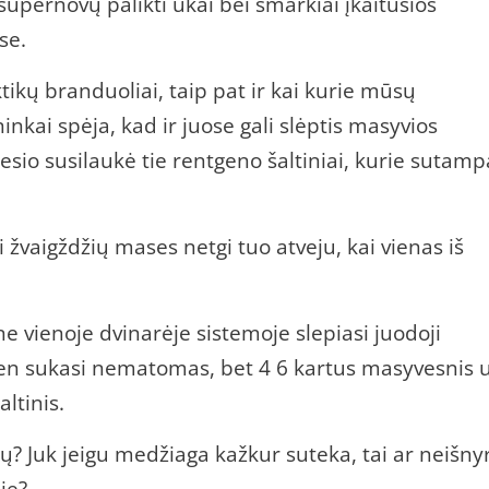
supernovų palikti ūkai bei smarkiai įkaitusios
se.
ikų branduoliai, taip pat ir kai kurie mūsų
inkai spėja, kad ir juose gali slėptis masyvios
sio susilaukė tie rentgeno šaltiniai, kurie sutamp
 žvaigždžių mases netgi tuo atveju, kai vienas iš
ne vienoje dvinarėje sistemoje slepiasi juodoji
 ten sukasi nematomas, bet 4 6 kartus masyvesnis 
ltinis.
ų? Juk jeigu medžiaga kažkur suteka, tai ar neišny