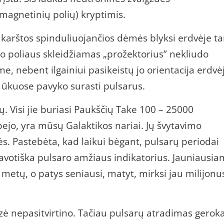
magnetinių polių) kryptimis.
 karštos spinduliuojančios dėmės blyksi erdvėje ta
nio poliaus skleidžiamas „prožektorius” nekliudo
, nebent ilgainiui pasikeistų jo orientacija erdvė
 ūkuose pavyko surasti pulsarus.
. Visi jie buriasi Paukščių Take 100 – 25000
jo, yra mūsų Galaktikos nariai. Jų švytavimo
ės. Pastebėta, kad laikui bėgant, pulsarų periodai
savotiška pulsaro amžiaus indikatorius. Jauniausia
etų, o patys seniausi, matyt, mirksi jau milijonu
zė nepasitvirtino. Tačiau pulsarų atradimas geroka