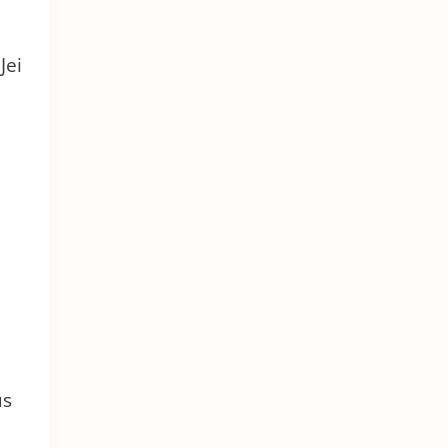
Jei
us