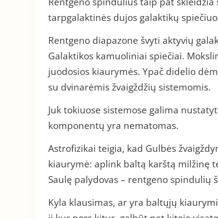
Rentgeno spindulius taip pat skleidžia 
tarpgalaktinės dujos galaktikų spiečiuo
Rentgeno diapazone švyti aktyvių galakt
Galaktikos kamuoliniai spiečiai. Mokslin
juodosios kiaurymės. Ypač didelio dėme
su dvinarėmis žvaigždžių sistemomis.
Juk tokiuose sistemose galima nustatyti
komponentų yra nematomas.
Astrofizikai teigia, kad Gulbės žvaigždy
kiaurymė: aplink baltą karštą milžinę
Saulę palydovas – rentgeno spindulių ša
Kyla klausimas, ar yra baltųjų kiaurymi