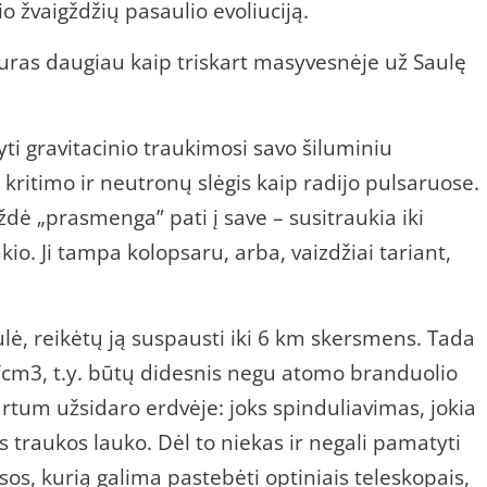
 žvaigždžių pasaulio evoliuciją.
 kuras daugiau kaip triskart masyvesnėje už Saulę
ti gravitacinio traukimosi savo šiluminiu
ritimo ir neutronų slėgis kaip radijo pulsaruose.
ė „prasmenga” pati į save – susitraukia iki
io. Ji tampa kolopsaru, arba, vaizdžiai tariant,
lė, reikėtų ją suspausti iki 6 km skersmens. Tada
/cm3, t.y. būtų didesnis negu atomo branduolio
artum užsidaro erdvėje: joks spinduliavimas, jokia
os traukos lauko. Dėl to niekas ir negali pamatyti
sos, kurią galima pastebėti optiniais teleskopais,