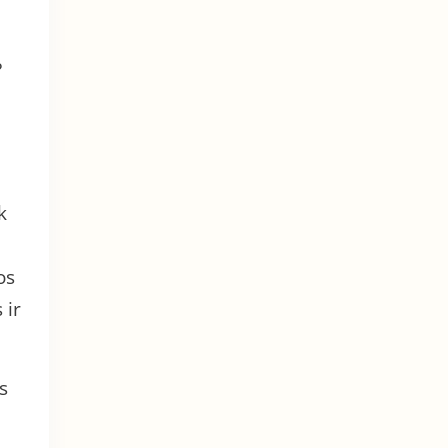
?
k
os
 ir
s