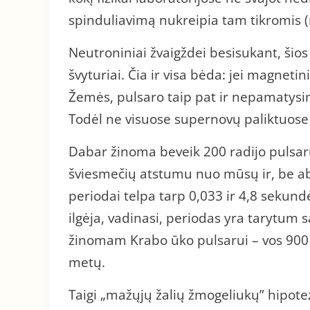
spinduliavimą nukreipia tam tikromis (
Neutroniniai žvaigždei besisukant, šios
švyturiai. Čia ir visa bėda: jei magneti
Žemės, pulsaro taip pat ir nepamatysime
Todėl ne visuose supernovų paliktuose
Dabar žinoma beveik 200 radijo pulsarų
šviesmečių atstumu nuo mūsų ir, be abe
periodai telpa tarp 0,033 ir 4,8 sekund
ilgėja, vadinasi, periodas yra tarytum 
žinomam Krabo ūko pulsarui – vos 900 m
metų.
Taigi „mažųjų žalių žmogeliukų” hipote