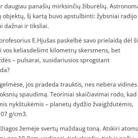
r daugiau panašių mirksinčių žiburėlių. Astronoma
objektų, šį kartą buvo apstulbinti: žybsniai radijo
dažnai ir tiksliai.
rofesorius E.Hjušas paskelbė savo prielaidą dėl š
ūti vos keliasdešimt kilometrų skersmens, bet
dės – pulsarai, susidariusios sprogstant
nda?
gelmėse, jos pradeda trauktis, nes nebėra vidinės
sluoksnių spaudimą. Teoriniai skaičiavimai rodo, kad
omis nykštukėmis – planetų dydžio žvaigždutėmis,
107 g/cm3.
žiagos žemėje svertų maždaug toną. Atskiri atoma