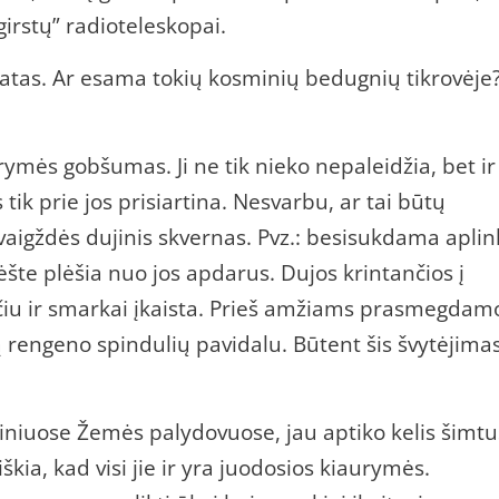
girstų” radioteleskopai.
tatas. Ar esama tokių kosminių bedugnių tikrovėje
mės gobšumas. Ji ne tik nieko nepaleidžia, bet ir
s tik prie jos prisiartina. Nesvarbu, ar tai būtų
vaigždės dujinis skvernas. Pvz.: besisukdama aplin
šte plėšia nuo jos apdarus. Dujos krintančios į
ičiu ir smarkai įkaista. Prieš amžiams prasmegdam
ą rengeno spindulių pavidalu. Būtent šis švytėjimas
tiniuose Žemės palydovuose, jau aptiko kelis šimtu
škia, kad visi jie ir yra juodosios kiaurymės.