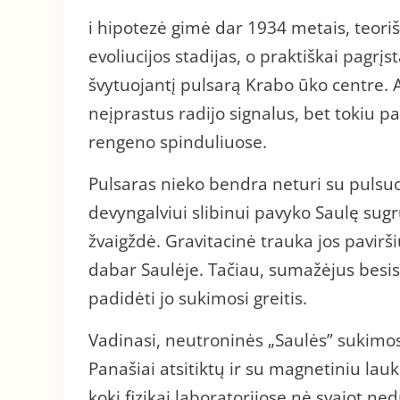
i hipotezė gimė dar 1934 metais, teori
evoliucijos stadijas, o praktiškai pagr
švytuojantį pulsarą Krabo ūko centre. At
neįprastus radijo signalus, bet tokiu p
rengeno spinduliuose.
Pulsaras nieko bendra neturi su pulsuo
devyngalviui slibinui pavyko Saulę sugr
žvaigždė. Gravitacinė trauka jos pavirš
dabar Saulėje. Tačiau, sumažėjus besi
padidėti jo sukimosi greitis.
Vadinasi, neutroninės „Saulės” sukimo
Panašiai atsitiktų ir su magnetiniu lau
kokį fizikai laboratorijose nė svajot ne