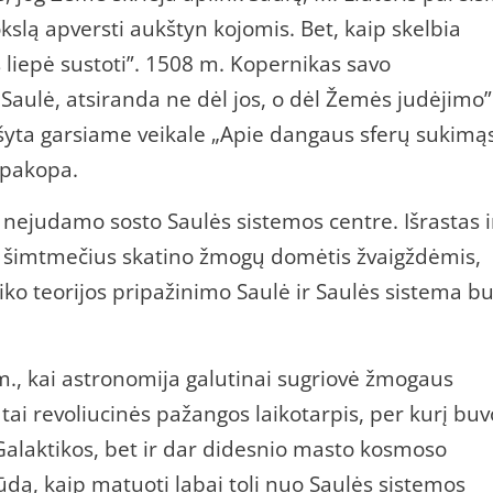
okslą apversti aukštyn kojomis. Bet, kaip skelbia
us liepė sustoti”. 1508 m. Kopernikas savo
Saulė, atsiranda ne dėl jos, o dėl Žemės judėjimo”
šyta garsiame veikale „Apie dangaus sferų sukimąs
 pakopa.
nejudamo sosto Saulės sistemos centre. Išrastas i
s šimtmečius skatino žmogų domėtis žvaigždėmis,
ko teorijos pripažinimo Saulė ir Saulės sistema b
, kai astronomija galutinai sugriovė žmogaus
– tai revoliucinės pažangos laikotarpis, per kurį buv
Galaktikos, bet ir dar didesnio masto kosmoso
dą, kaip matuoti labai toli nuo Saulės sistemos