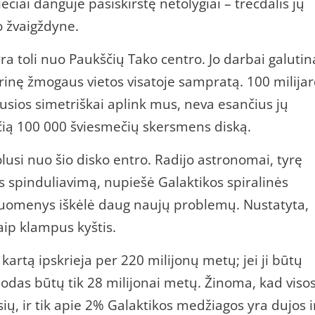
ečiai danguje pasiskirstę netolygiai – trečdalis jų
o žvaigždyne.
yra toli nuo Paukščių Tako centro. Jo darbai galutin
inę žmogaus vietos visatoje sampratą. 100 milija
usios simetriškai aplink mus, neva esančius jų
ščią 100 000 šviesmečių skersmens diską.
si nuo šio disko entro. Radijo astronomai, tyrę
s spinduliavimą, nupiešė Galaktikos spiralinės
 duomenys iškėlė daug naujų problemų. Nustatyta,
aip klampus kyštis.
kartą ipskrieja per 220 milijonų metų; jei ji būtų
iodas būtų tik 28 milijonai metų. Žinoma, kad viso
ų, ir tik apie 2% Galaktikos medžiagos yra dujos i