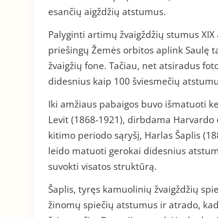
esančių aigždžių atstumus.
Palyginti artimų žvaigždžių stumus XIX
priešingų Žemės orbitos aplink Saulę t
žvaigžių fone. Tačiau, net atsiradus fo
didesnius kaip 100 šviesmečių atstumu
Iki amžiaus pabaigos buvo išmatuoti ke
Levit (1868-1921), dirbdama Harvardo ob
kitimo periodo sąryšį, Harlas Šaplis (188
leido matuoti gerokai didesnius atstum
suvokti visatos struktūrą.
Šaplis, tyręs kamuolinių žvaigždžių spi
žinomų spiečių atstumus ir atrado, kad 