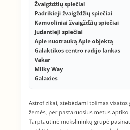
Žvaigždžių spiečiai
Padrikieji žvaigždžių spiečiai
Kamuoliniai žvaigždžių spiečiai
Judantieji spiečiai
Apie nuotrauką Apie objektą
Galaktikos centro radijo lankas
Vakar
Milky Way
Galaxies
Astrofizikai, stebėdami tolimas visatos
žemės, per pastaruosius metus aptiko 
Tarptautinė mokslininkų grupė pasin