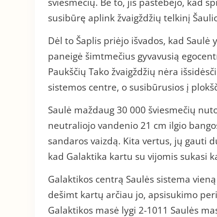
šviesmečių. Be to, jis pastebėjo, kad spi
susibūrę aplink žvaigždžių telkinį Šauli
Dėl to Šaplis priėjo išvados, kad Saulė 
paneigė šimtmečius gyvavusią egocentr
Paukščių Tako žvaigždžių nėra išsidėsči
sistemos centre, o susibūrusios į plok
Saulė maždaug 30 000 šviesmečių nutolu
neutraliojo vandenio 21 cm ilgio bango
sandaros vaizdą. Kita vertus, jų gauti
kad Galaktika kartu su vijomis sukasi k
Galaktikos centrą Saulės sistema vieną 
dešimt kartų arčiau jo, apsisukimo per
Galaktikos masė lygi 2-1011 Saulės masi