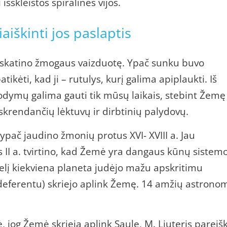
išskleistos spiralinės vijos.
iaiškinti jos paslaptis
 skatino žmogaus vaizduotę. Ypač sunku buvo
tikėti, kad ji – rutulys, kurį galima apiplaukti. Iš
rodymų galima gauti tik mūsų laikais, stebint Žemę
 skrendančių lėktuvų ir dirbtinių palydovų.
ypač jaudino žmonių protus XVI- XVIII a. Jau
ėjas II a. tvirtino, kad Žemė yra dangaus kūnų sistem
elį kiekviena planeta judėjo mažu apskritimu
 (deferentu) skriejo aplink Žemę. 14 amžių astrono
 jog Žemė skrieja aplink Saulę, M. Liuteris pareiš