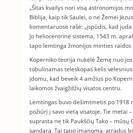
„Šitas kvailys nori visą astronomijos m
Biblija, kaip tik Saulei, o ne Žemei Jėz
komentaruose rašė: „įspūdis, kad juda 
Jo heliocentrinė sistema, 1543 m. apra
tapo lemtinga žmonijos minties raidos
Koperniko teorija nukėlė Žemę nuo jos 
tobulinamas teleskopas kelis vėlesniu
įdomu, kad beveik 4 amžius po Koperni
laikomos žvaigždžių visatos centru.
Lemtingas buvo dešimtmetis po 1918 m.
požiūrį į savo vietą visatoje. Tie metai 
suprasta ne tik Paukščių Tako – mūsų 
sandara. Tai tapo įmanoma, atradus bū