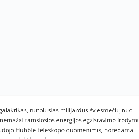
 galaktikas, nutolusias milijardus šviesmečių nuo
nemažai tamsiosios energijos egzistavimo įrodym
audojo Hubble teleskopo duomenimis, norėdama