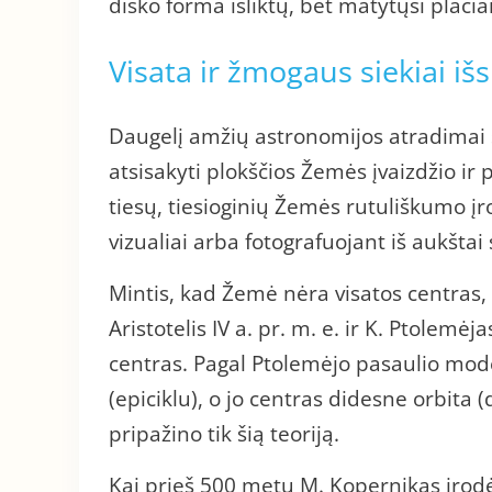
disko forma išliktų, bet matytųsi plačiai 
Visata ir žmogaus siekiai išs
Daugelį amžių astronomijos atradimai
atsisakyti plokščios Žemės įvaizdžio ir pa
tiesų, tiesioginių Žemės rutuliškumo į
vizualiai arba fotografuojant iš aukštai
Mintis, kad Žemė nėra visatos centras, 
Aristotelis IV a. pr. m. e. ir K. Ptolem
centras. Pagal Ptolemėjo pasaulio mod
(epiciklu), o jo centras didesne orbita
pripažino tik šią teoriją.
Kai prieš 500 metų M. Kopernikas įrodė,