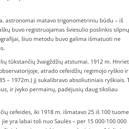
 a. astronomai matavo trigonometriniu būdu – iš
aškų buvo registruojamas šviesulio poslinkis silpn
tografijai, šiuo metodu buvo galima išmatuoti ne
s.
lių tūkstančių žvaigždžių atstumai. 1912 m. Hnrie
servatorijoje, atrado cefeidžių regimojo ryškio ir
5 – 1972m.) jį sukalibravo absoliutiniais ryškiais. 
us, ir įvyko permainų, padėjusių daug tiksliau
ečių cefeides, iki 1918 m. išmatavo 25 iš 100 tuome
jie yra labai toli nuo Saulės – per 15 000-100 000