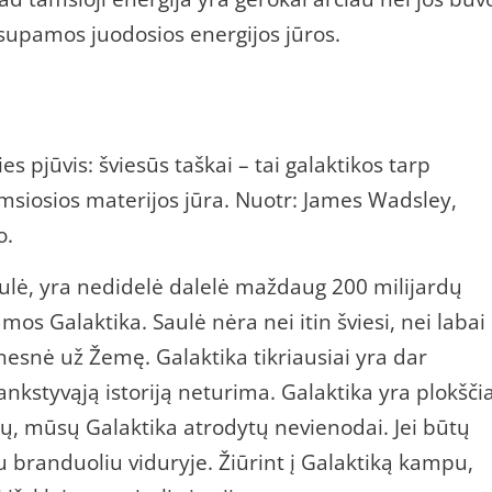
a supamos juodosios energijos jūros.
 pjūvis: šviesūs taškai – tai galaktikos tarp
tamsiosios materijos jūra. Nuotr: James Wadsley,
o.
aulė, yra nedidelė dalelė maždaug 200 milijardų
os Galaktika. Saulė nėra nei itin šviesi, nei labai
nesnė už Žemę. Galaktika tikriausiai yra dar
ankstyvąją istoriją neturima. Galaktika yra plokšči
škų, mūsų Galaktika atrodytų nevienodai. Jei būtų
su branduoliu viduryje. Žiūrint į Galaktiką kampu,