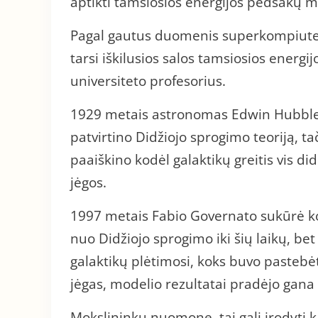
aptikti tamsiosios energijos pėdsakų m
Pagal gautus duomenis superkompiuteris
tarsi iškilusios salos tamsiosios ener
universiteto profesorius.
1929 metais astronomas Edwin Hubble įr
patvirtino Didžiojo sprogimo teoriją, ta
paaiškino kodėl galaktikų greitis vis did
jėgos.
1997 metais Fabio Governato sukūrė kom
nuo Didžiojo sprogimo iki šių laikų, bet
galaktikų plėtimosi, koks buvo pastebėt
jėgas, modelio rezultatai pradėjo gana t
Mokslininkų nuomone, tai gali įrodyti k