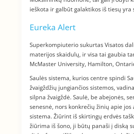
ieškota ir galbūt galaktikos iš tiesų yr
Eureka Alert
Superkompiuterio sukurtas Visatos dalies
materijos skaidulų, ir visa tai gaubia 
McMaster University, Hamilton, Ontari
Saulės sistema, kurios centre spindi S
žvaigždžių jungiančios sistemos, vadinam
silpna žvaigždė. Saulė, be abejonės, se
senesnė, nors konkrečių žinių apie jos 
sistema. Žiūrint iš skirtingų erdvės ta
žiūrima iš šono, ji būtų panaši į diską 