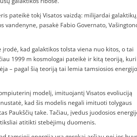
ūsų galaktikos ribose.
 pateikė tokį Visatos vaizdą: milijardai galaktikų
gijos vandenyne, pasakė Fabio Governato, Vašington
odė, kad galaktikos tolsta viena nuo kitos, o tai
čiau 1999 m kosmologai pateikė ir kitą teoriją, kuri
ėja – pagal šią teoriją tai lemia tamsiosios energij
piuterinį modelį, imituojantį Visatos evoliuciją
 nustatė, kad šis modelis negali imituoti tolygaus
as Paukščių take. Tačiau, įvedus juodosios energij
iksliai atitikti stebėjimų duomenis.
ad tamsioji energija yra gerokai arčiau nei jos buv