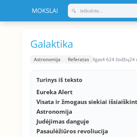
Pereiti
prie
turinio
Galaktika
Astronomija
Referatas
Ilgas
4 624 žodžių
24 
Turinys iš teksto
Eureka Alert
Visata ir žmogaus siekiai išsiaiškint
Astronomija
Judėjimas danguje
Pasaulėžiūros revoliucija